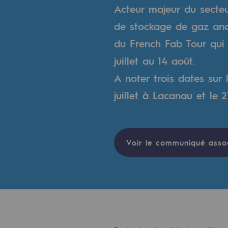
Un réseau local et européen
Acteur majeur du secteu
de stockage de gaz ancr
Une organisation adaptative et ou
du French Fab Tour qui 
Une organisation adaptat
juillet au 14 août.
A noter trois dates sur l
Digitalisation
juillet à Lacanau et le 2
Transversalité et Collaboratif
Notre culture et nos valeurs
Voir le communiqué asso
Une organisation certifiée
Notre organisation
Notre organisation
Gouvernance