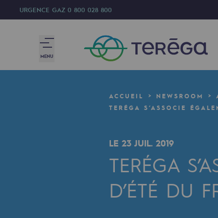
URGENCE GAZ
0 800 028 800
MENU
Nous sommes
ACCUEIL
NEWSROOM
Nous sommes
TERÉGA S’ASSOCIE ÉGALE
80 ans d'histoire
LE 23 JUIL. 2019
Teréga
TERÉGA S’
Teréga
D’ÉTÉ DU 
Accélérateur de la transition éner