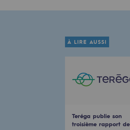
Méthanation
Captage de CO2
Nouveaux usages
À LIRE AUSSI
Concertations CH4, H2 et CO2
Espace pédagogique
Espace pédagogique
2050 : un monde d’énergies reno
Objectif Hydrogène
CCUS Objectif Zéro CO2
Teréga publie son
troisième rapport de
Objectif Biométhane