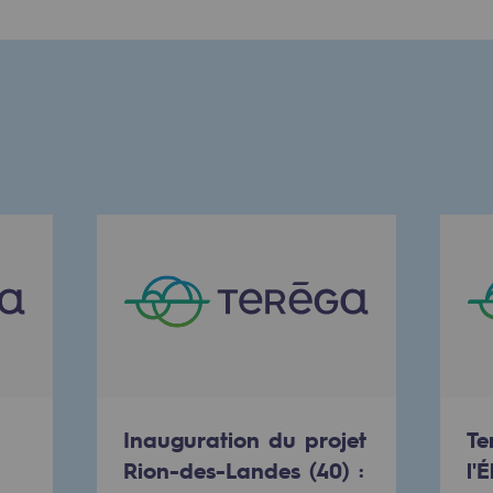
uvelables et bas carbone
Inauguration du projet
Te
Rion-des-Landes (40) :
l'