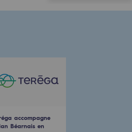
réga accompagne
Élan Béarnais en