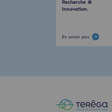
Recherche &
Innovation.
Le Labo
Acteur engagé
Acteur engagé
En savoir plus
Ambition RSE
Responsabilité environnementale
Responsabilité environne
BE POSITIF, le programme de res
Décarbonation : une priorité
Limitation des émissions atmosph