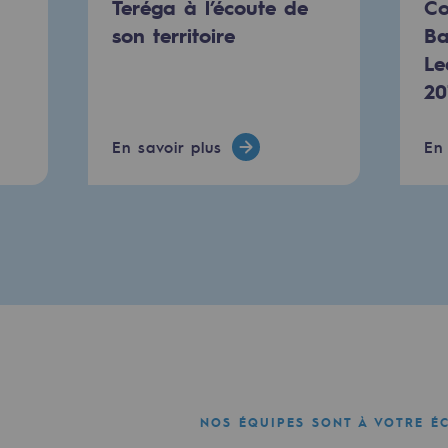
Teréga à l’écoute de
Co
son territoire
Ba
Le
20
En savoir plus
En 
mentale
ponsabilité environnementale
ériques
NOS ÉQUIPES SONT À VOTRE É