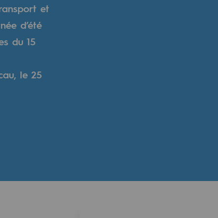
ransport et
née d’été
es du 15
cau, le 25