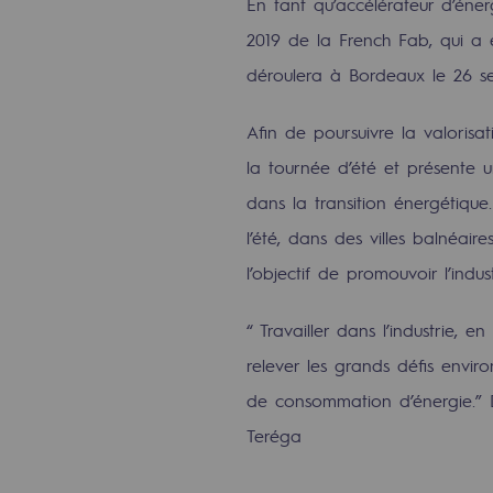
En tant qu’accélérateur d’éner
Indicateurs
2019 de la French Fab, qui a eu
déroulera à Bordeaux le 26 s
Publications institutionnelles
Afin de poursuivre la valorisa
Où nous trouver
la tournée d’été et présente
Les énergies d'avenir
dans la transition énergétiqu
l’été, dans des villes balnéair
Les énergies d'avenir
l’objectif de promouvoir l’indust
Notre vision
“ Travailler dans l’industrie, e
Gaz renouvelables et procédés du
relever les grands défis envi
Gaz renouvelables et pr
de consommation d’énergie.” 
Teréga
Pyrogazéification et gazéificatio