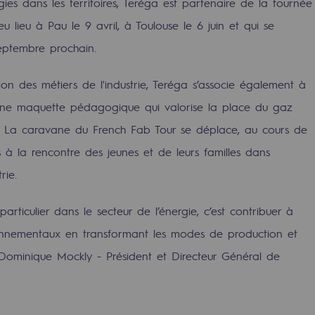
gies dans les territoires, Teréga est partenaire de la tournée
 lieu à Pau le 9 avril, à Toulouse le 6 juin et qui se
eptembre prochain.
tion des métiers de l'industrie, Teréga s’associe également à
 une maquette pédagogique qui valorise la place du gaz
e. La caravane du French Fab Tour se déplace, au cours de
es à la rencontre des jeunes et de leurs familles dans
rie.
n particulier dans le secteur de l’énergie, c’est contribuer à
rables
ronnementaux en transformant les modes de production et
océdés durables
Dominique Mockly - Président et Directeur Général de
n hydrothermale