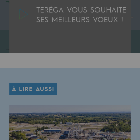
Les énergies d'avenir
TERÉGA VOUS SOUHAITE
SES MEILLEURS VOEUX !
Notre vision
Gaz renouvelables et procédés durables
Gaz renouvelables et procédés d
Pyrogazéification et gazéification hydro
Méthanation
Captage de CO2
À LIRE AUSSI
Nouveaux usages
Concertations CH4, H2 et CO2
Espace pédagogique
Espace pédagogique