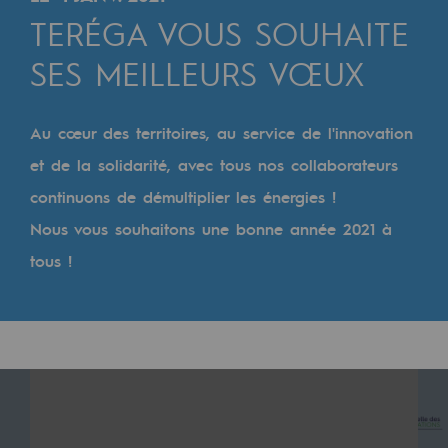
Digitalisation
TERÉGA VOUS SOUHAITE
Transversalité et Collaboratif
SES MEILLEURS VŒUX
Notre culture et nos valeurs
Une organisation certifiée
Au cœur des territoires, au service de l'innovation
et de la solidarité, avec tous nos collaborateurs
Notre organisation
continuons de démultiplier les énergies !
Notre organisation
Nous vous souhaitons une bonne année 2021 à
Gouvernance
tous !
Indicateurs
Publications institutionnelles
Où nous trouver
Les énergies d'avenir