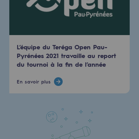
Territorial
Engagements auprès des territoires
Social
Social
L’équipe du Teréga Open Pau-
Pyrénées 2021 travaille au report
Notre investissement dans les compéte
du tournoi à la fin de l’année
Inclusion
En savoir plus
Mixité et égalité Femme-Homme
QVCT
Sécurité
Sécurité
PARI 2035, le programme de sécurité