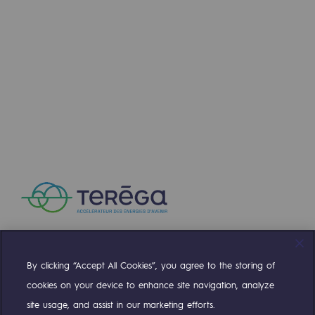
Sécurité et cybersécurité
Santé et sécurité au travail
Sécurité industrielle
Gouvernance responsable
Gouvernance responsable
CADRE, le programme gouvernance
Organisation
Éthique et conformité
Achats responsables
By clicking “Accept All Cookies”, you agree to the storing of
Compte Twitter
Compte Facebook
Compte Linkedin
Compte Youtube
cookies on your device to enhance site navigation, analyze
Fonds de dotation
site usage, and assist in our marketing efforts.
Fonds de dotation