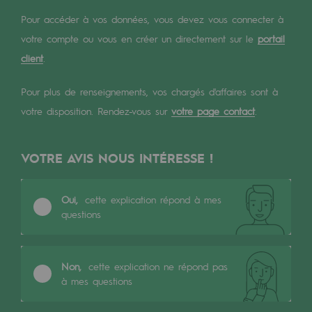
Digitalisation
Pour accéder à vos données, vous devez vous connecter à
Transversalité et Collaboratif
votre compte ou vous en créer un directement sur le
portail
Notre culture et nos valeurs
client
.
Une organisation certifiée
Pour plus de renseignements, vos chargés d'affaires sont à
votre disposition. Rendez-vous sur
votre page contact
.
Notre organisation
Notre organisation
VOTRE AVIS NOUS INTÉRESSE !
Gouvernance
Indicateurs
Oui,
cette explication répond à mes
questions
Publications institutionnelles
Où nous trouver
Non,
cette explication ne répond pas
à mes questions
Les énergies d'avenir