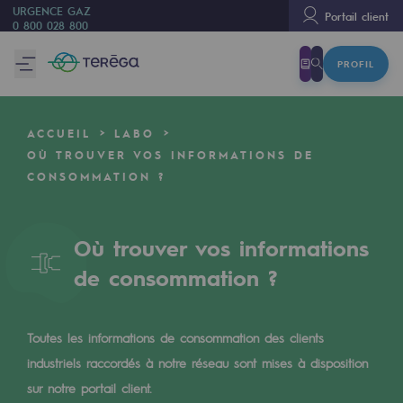
URGENCE GAZ
Portail client
0 800 028 800
PROFIL
Nous sommes
Nous sommes
ACCUEIL
LABO
80 ans d'histoire
OÙ TROUVER VOS INFORMATIONS DE
CONSOMMATION ?
Teréga
Teréga
Où trouver vos informations
Accélérateur de la transition énergétique
de consommation ?
Un réseau local et européen
Une organisation adaptative et ouverte
Toutes les informations de consommation des clients
Une organisation adaptative et o
industriels raccordés à notre réseau sont mises à disposition
sur notre portail client.