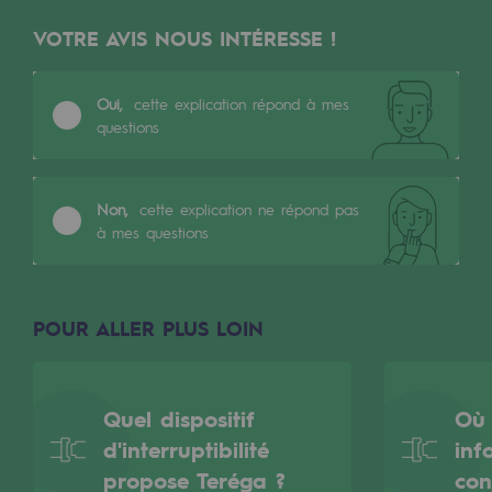
Les énergies d'avenir
VOTRE AVIS NOUS INTÉRESSE !
Notre vision
Oui,
cette explication répond à mes
Gaz renouvelables et procédés durables
questions
Gaz renouvelables et procédés d
Pyrogazéification et gazéification hydro
Non,
cette explication ne répond pas
à mes questions
Méthanation
Captage de CO2
POUR ALLER PLUS LOIN
Nouveaux usages
Concertations CH4, H2 et CO2
Quel dispositif
Où 
Espace pédagogique
d'interruptibilité
inf
Espace pédagogique
propose Teréga ?
con