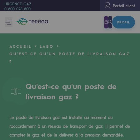
URGENCE GAZ
Portail client
0 800 028 800
PROFIL
Nous sommes
Nous sommes
ACCUEIL
LABO
80 ans d'histoire
QU'EST-CE QU'UN POSTE DE LIVRAISON GAZ
?
Teréga
Teréga
Qu'est-ce qu'un poste de
Accélérateur de la transition énergétique
livraison gaz ?
Un réseau local et européen
Une organisation adaptative et ouverte
Le poste de livraison gaz est installé au moment du
Une organisation adaptative et o
raccordement à un réseau de transport de gaz. Il permet de
compter le gaz et de le délivrer à la pression demandée.