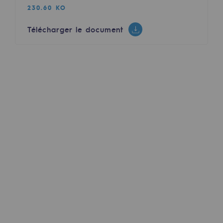
230.60 KO
Sécurité et cybersécurité
Télécharger le document
Santé et sécurité au travail
Sécurité industrielle
Gouvernance responsable
Gouvernance responsable
CADRE, le programme gouvernance
Organisation
Éthique et conformité
Achats responsables
Fonds de dotation
Fonds de dotation