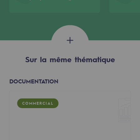
2050 : un monde d’énergies renouvelabl
Objectif Hydrogène
CCUS Objectif Zéro CO2
Objectif Biométhane
Le Labo
Sur la même thématique
Acteur engagé
DOCUMENTATION
Acteur engagé
Ambition RSE
COMMERCIAL
Responsabilité environnementale
Responsabilité environnementale
BE POSITIF, le programme de responsabi