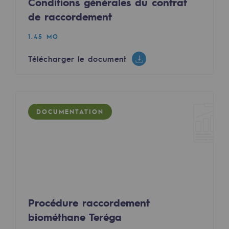
Conditions générales du contrat
Territorial
de raccordement
Engagements auprès des territoires
1.45 MO
Social
Télécharger le document
Social
Notre investissement dans les compéte
DOCUMENTATION
Inclusion
Mixité et égalité Femme-Homme
QVCT
Sécurité
Sécurité
Procédure raccordement
biométhane Teréga
PARI 2035, le programme de sécurité