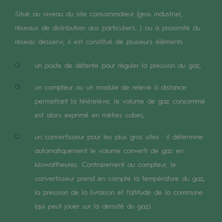
Digitalisation
Situé au niveau du site consommateur (gros industriel,
Transversalité et Collaboratif
réseaux de distribution aux particuliers...) ou à proximité du
Notre culture et nos valeurs
réseau desservi, il est constitué de plusieurs éléments :
Une organisation certifiée
un poste de détente pour réguler la pression du gaz,
Notre organisation
un compteur ou un module de relevé à distance
Notre organisation
permettant la télérelève, le volume de gaz consommé
est alors exprimé en mètres cubes,
Gouvernance
un convertisseur pour les plus gros sites : il détermine
Indicateurs
automatiquement le volume converti de gaz en
Publications institutionnelles
kilowattheures. Contrairement au compteur, le
convertisseur prend en compte la température du gaz,
Où nous trouver
la pression de la livraison et l’altitude de la commune
(qui peut jouer sur la densité du gaz).
Les énergies d'avenir