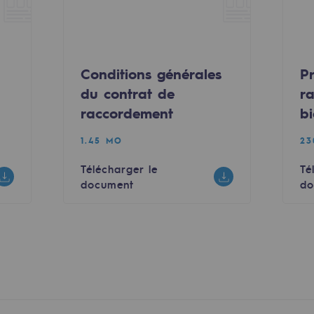
Conditions générales
P
du contrat de
r
raccordement
b
1.45 MO
23
Télécharger le
Té
document
do
uvelables et bas carbone