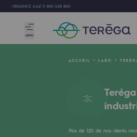
URGENCE GAZ
0 800 028 800
MENU
Nous sommes
ACCUEIL
LABO
TERÉG
Nous sommes
80 ans d'histoire
Teréga
Teréga
industr
Teréga
Accélérateur de la transition éner
Plus de 120 de nos clients rac