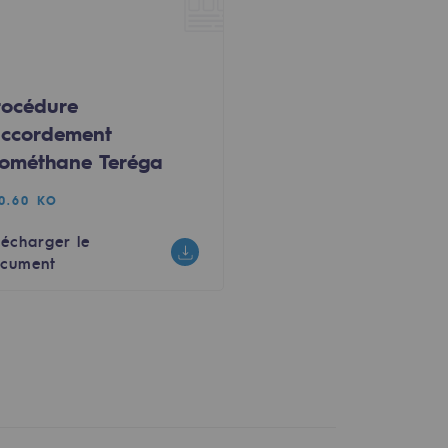
rocédure
accordement
iométhane Teréga
0.60 KO
lécharger le
cument