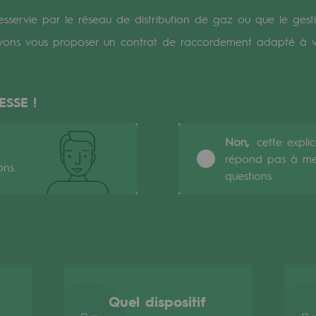
sservie par le réseau de distribution de gaz ou que le ges
verte
vons vous proposer un contrat de raccordement adapté à v
ive et ouverte
ESSE !
Non,
cette expli
répond pas à m
ons
questions
Quel dispositif