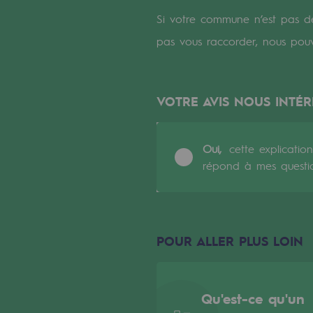
Un réseau local et européen
Si votre commune n’est pas de
Une organisation adaptative et ou
pas vous raccorder, nous pou
Une organisation adaptat
VOTRE AVIS NOUS INTÉR
Digitalisation
Transversalité et Collaboratif
Oui,
cette explication
répond à mes questi
Notre culture et nos valeurs
Une organisation certifiée
Notre organisation
POUR ALLER PLUS LOIN
Notre organisation
Qu'est-ce qu'un
Gouvernance