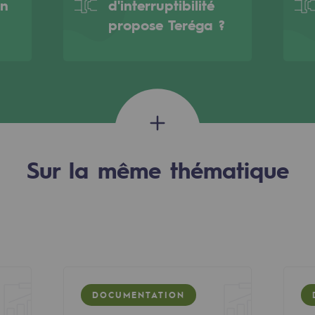
on
d'interruptibilité
propose Teréga ?
Sur la même thématique
rables
océdés durables
n hydrothermale
DOCUMENTATION