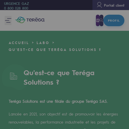
URGENCE GAZ
Portail client
0 800 028 800
PROFIL
Nous sommes
Nous sommes
ACCUEIL
LABO
80 ans d'histoire
QU'EST-CE QUE TERÉGA SOLUTIONS ?
Teréga
Teréga
Qu'est-ce que Teréga
Solutions ?
Accélérateur de la transition énergétique
Un réseau local et européen
Teréga Solutions est une filiale du groupe Teréga SAS.
Une organisation adaptative et ouverte
Lancée en 2021, son objectif est de promouvoir les énergies
Une organisation adaptative et o
renouvelables, la performance industrielle et les projets de