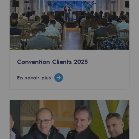
Territorial
Engagements auprès des territoires
Social
Social
Notre investissement dans les compéte
Convention Clients 2025
Inclusion
En savoir plus
Mixité et égalité Femme-Homme
QVCT
Sécurité
Sécurité
PARI 2035, le programme de sécurité