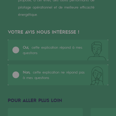
Les énergies d'avenir
pilotage opérationnel et de meilleure efficacité
énergétique.
Notre vision
Gaz renouvelables et procédés durables
VOTRE AVIS NOUS INTÉRESSE !
Gaz renouvelables et procédés d
Pyrogazéification et gazéification hydro
Oui,
cette explication répond à mes
questions
Méthanation
Captage de CO2
Non,
cette explication ne répond pas
à mes questions
Nouveaux usages
Concertations CH4, H2 et CO2
Espace pédagogique
POUR ALLER PLUS LOIN
Espace pédagogique