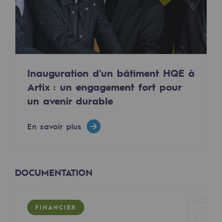
Sécurité et cybersécurité
Santé et sécurité au travail
Sécurité industrielle
Inauguration d'un bâtiment HQE à
Gouvernance responsable
Artix : un engagement fort pour
Gouvernance responsable
un avenir durable
CADRE, le programme gouvernance
En savoir plus
Organisation
Éthique et conformité
DOCUMENTATION
Achats responsables
Fonds de dotation
FINANCIER
Fonds de dotation