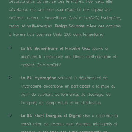
Digitalisation
décarbonation au service des territoires. Pour cela, elle
développe des solutions pour répondre aux enjeux des
Transversalité et Collaboratif
différents acteurs : biométhane, GNV et bioGNV, hydrogène,
Notre culture et nos valeurs
digital et multi-énergies.
Teréga Solutions
mène ces activités
à travers trois Business Units (BU) complémentaires :
Une organisation certifiée
La BU Biométhane et Mobilité Gaz
œuvre à
Notre organisation
accélérer la croissance des filières méthanisation et
Notre organisation
mobilité GNV-bioGNV.
Gouvernance
La BU Hydrogène
soutient le déploiement de
Indicateurs
l’hydrogène décarboné en participant à la mise au
point de solutions performantes de stockage, de
Publications institutionnelles
transport, de compression et de distribution.
Où nous trouver
La BU Multi-Énergies et Digital
vise à accélérer la
Les énergies d'avenir
construction de réseaux multi-énergies intelligents et
propose, à cet effet, des outils performants de