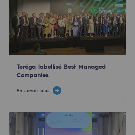
Décarbonation : une priorité
Limitation des émissions atmosphériques
Gestion de l'énergie
Préservation de la biodiversité
Gestion des impacts
Teréga labellisé Best Managed
Responsabilité sociale et territoriale
Companies
Responsabilité sociale et territoria
En savoir plus
Energiz Mouv
Energiz Mouv
Le programme social et territorial de 
Territorial