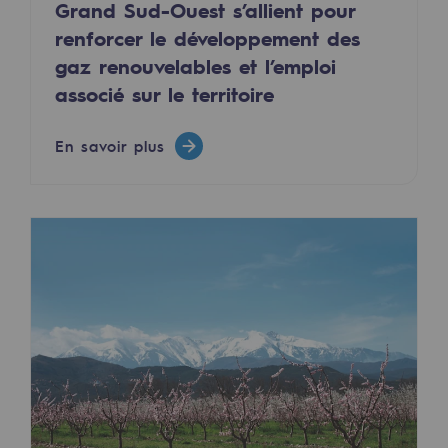
Grand Sud-Ouest s’allient pour
Territorial
renforcer le développement des
gaz renouvelables et l’emploi
Engagements auprès des territoires
associé sur le territoire
Social
Social
En savoir plus
Notre investissement dans les compéte
Inclusion
Mixité et égalité Femme-Homme
QVCT
Sécurité
Sécurité
PARI 2035, le programme de sécurité