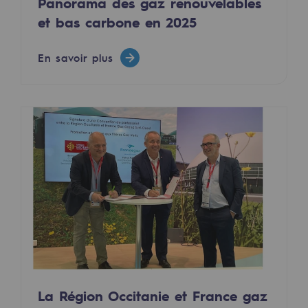
Panorama des gaz renouvelables
Décarbonation : une priorité
et bas carbone en 2025
Limitation des émissions atmosphériques
En savoir plus
Gestion de l'énergie
Préservation de la biodiversité
Gestion des impacts
Responsabilité sociale et territoriale
Responsabilité sociale et territoria
Energiz Mouv
Energiz Mouv
Le programme social et territorial de 
La Région Occitanie et France gaz
Territorial