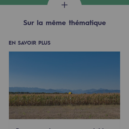
2050 : un monde d’énergies renouvelabl
Objectif Hydrogène
Sur la même thématique
CCUS Objectif Zéro CO2
Objectif Biométhane
EN SAVOIR PLUS
Le Labo
Acteur engagé
Acteur engagé
Ambition RSE
Responsabilité environnementale
Responsabilité environnementale
BE POSITIF, le programme de responsabi