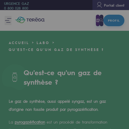
URGENCE GAZ
Portail client
0 800 028 800
PROFIL
Nous sommes
Nous sommes
ACCUEIL
LABO
80 ans d'histoire
QU'EST-CE QU'UN GAZ DE SYNTHÈSE ?
Teréga
Teréga
Qu'est-ce qu'un gaz de
synthèse ?
Accélérateur de la transition énergétique
Un réseau local et européen
Le gaz de synthèse, aussi appelé syngaz, est un gaz
Une organisation adaptative et ouverte
d’origine non fossile produit par pyrogazéification.
Une organisation adaptative et o
La
pyrogazéification
est un procédé de transformation