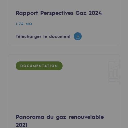
Présentation du fonds de dotation
Rapport Perspectives Gaz 2024
Gouvernance du fonds de dotation et po
1.74 MO
Soumettre un projet
Télécharger le document
Nos activités
Nos activités
DOCUMENTATION
Transport de gaz
Transport de gaz
Savoir-faire
Projet type
Panorama du gaz renouvelable
Exploitation du réseau de gaz
2021