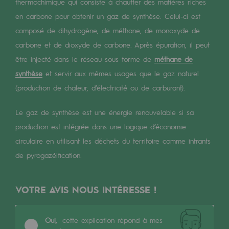
Digitalisation
thermochimique qui consiste à chauffer des matières riches
en carbone pour obtenir un gaz de synthèse. Celui-ci est
Transversalité et Collaboratif
composé de dihydrogène, de méthane, de monoxyde de
Notre culture et nos valeurs
carbone et de dioxyde de carbone. Après épuration, il peut
être injecté dans le réseau sous forme de
méthane de
Une organisation certifiée
synthèse
et servir aux mêmes usages que le gaz naturel
Notre organisation
(production de chaleur, d’électricité ou de carburant).
Notre organisation
Le gaz de synthèse est une énergie renouvelable si sa
Gouvernance
production est intégrée dans une logique d’économie
circulaire en utilisant les déchets du territoire comme intrants
Indicateurs
de pyrogazéification.
Publications institutionnelles
VOTRE AVIS NOUS INTÉRESSE !
Où nous trouver
Les énergies d'avenir
Oui,
cette explication répond à mes