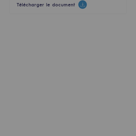
Télécharger le document
Hydrogène
Hydrogène
Hydrogène : Enjeux et opportunités
Production d'hydrogène
Transport d'hydrogène
Stockage d'hydrogène
Projet HySoW
Projet H2med
Appel à Manifestation d'Intérêt H2 et C
Cartographie du réseau
Stratégie & Innovation