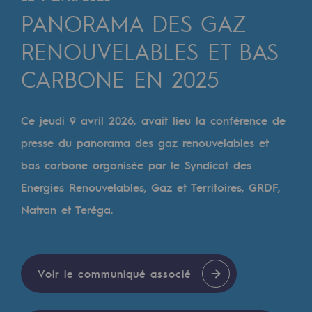
Digitalisation
PANORAMA DES GAZ
Transversalité et Collaboratif
RENOUVELABLES ET BAS
Notre culture et nos valeurs
CARBONE EN 2025
Une organisation certifiée
Notre organisation
Ce jeudi 9 avril 2026, avait lieu la conférence de
Notre organisation
presse du panorama des gaz renouvelables et
bas carbone organisée par le Syndicat des
Gouvernance
Energies Renouvelables, Gaz et Territoires, GRDF,
Indicateurs
Natran et Teréga.
Publications institutionnelles
Où nous trouver
Voir le communiqué associé
Les énergies d'avenir