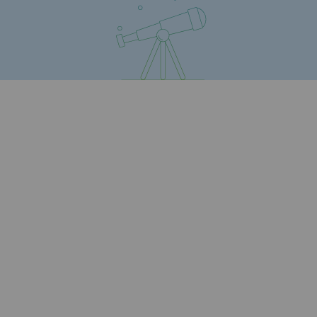
Raccordement au réseau de gaz
Stockage de gaz
Stockage de gaz
Savoir-faire
Projet type
Infrastructures historiques
Biométhane
Biométhane
Biométhane : Enjeux et opportunités
Qu'est-ce que la méthanisation ?
Teréga, partenaire de référence sur le 