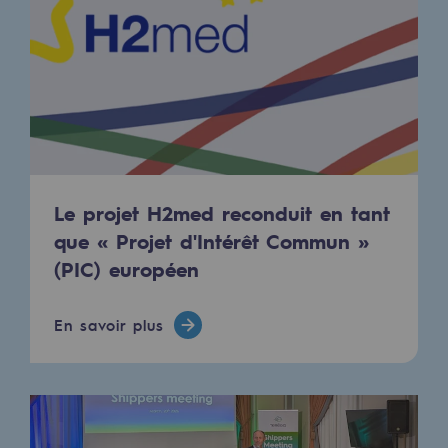
Territorial
Engagements auprès des territoires
Social
Social
Notre investissement dans les compéte
Le projet H2med reconduit en tant
Inclusion
que « Projet d'Intérêt Commun »
(PIC) européen
Mixité et égalité Femme-Homme
QVCT
En savoir plus
Sécurité
Sécurité
PARI 2035, le programme de sécurité