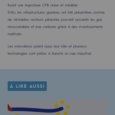
fixant une trajectoire CPB claire et crédible.
Décarbonation : une priorité
Enfin, les infrastructures gazières ont été présentées comme
Limitation des émissions atmosphériques
de véritables vecteurs pérennes pouvant accueillir les gaz
Gestion de l'énergie
renouvelables et bas carbone grâce à des investissements
maîtrisés.
Préservation de la biodiversité
Les innovations jouent aussi leur rôle et plusieurs
Gestion des impacts
technologies sont prêtes à franchir un cap industriel.
Responsabilité sociale et territoriale
Responsabilité sociale et territoria
Energiz Mouv
À LIRE AUSSI
Energiz Mouv
Le programme social et territorial de 
Territorial