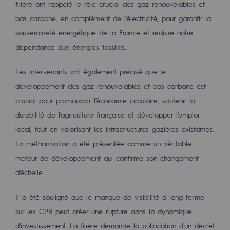
filière ont rappelé le rôle crucial des gaz renouvelables et
2050 : un monde d’énergies renouvelabl
bas carbone, en complément de l'électricité, pour garantir la
Objectif Hydrogène
souveraineté énergétique de la France et réduire notre
dépendance aux énergies fossiles.
CCUS Objectif Zéro CO2
Objectif Biométhane
Les intervenants ont également précisé que le
développement des gaz renouvelables et bas carbone est
Le Labo
crucial pour promouvoir l'économie circulaire, soutenir la
durabilité de l'agriculture française et développer l'emploi
Acteur engagé
local, tout en valorisant les infrastructures gazières existantes.
Acteur engagé
La méthanisation a été présentée comme un véritable
moteur de développement qui confirme son changement
Ambition RSE
d'échelle.
Responsabilité environnementale
Responsabilité environnementale
Il a été souligné que le manque de visibilité à long terme
sur les CPB peut créer une rupture dans la dynamique
BE POSITIF, le programme de responsabi
d'investissement. La filière demande la publication d'un décret