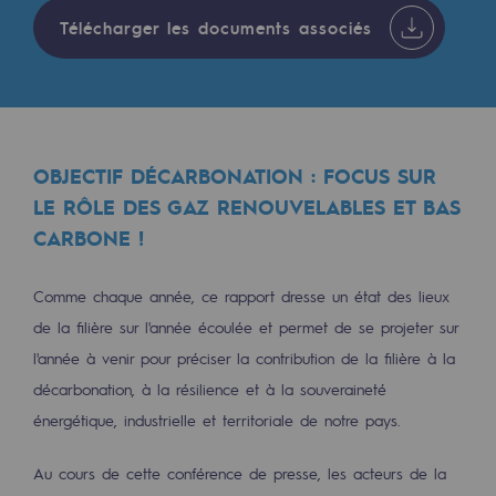
Les énergies d'avenir
Télécharger les documents associés
Notre vision
Gaz renouvelables et procédés durables
Gaz renouvelables et procédés d
OBJECTIF DÉCARBONATION : FOCUS SUR
Pyrogazéification et gazéification hydro
LE RÔLE DES GAZ RENOUVELABLES ET BAS
CARBONE !
Méthanation
Captage de CO2
Comme chaque année, ce rapport dresse un état des lieux
de la filière sur l'année écoulée et permet de se projeter sur
Nouveaux usages
l'année à venir pour préciser la contribution de la filière à la
Concertations CH4, H2 et CO2
décarbonation, à la résilience et à la souveraineté
énergétique, industrielle et territoriale de notre pays.
Espace pédagogique
Espace pédagogique
Au cours de cette conférence de presse, les acteurs de la