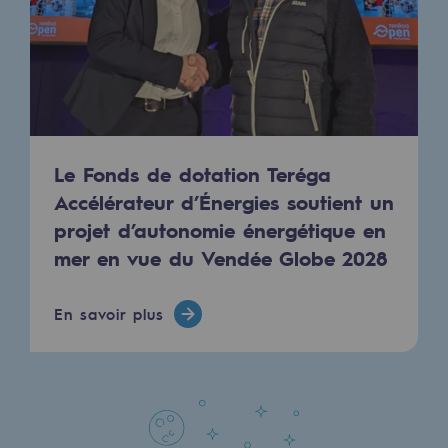
Présentation du fonds de dotation
Gouvernance du fonds de dotation et po
Soumettre un projet
Le Fonds de dotation Teréga
Nos activités
Accélérateur d’Énergies soutient un
Nos activités
projet d’autonomie énergétique en
mer en vue du Vendée Globe 2028
Transport de gaz
Transport de gaz
En savoir plus
Savoir-faire
Projet type
Exploitation du réseau de gaz