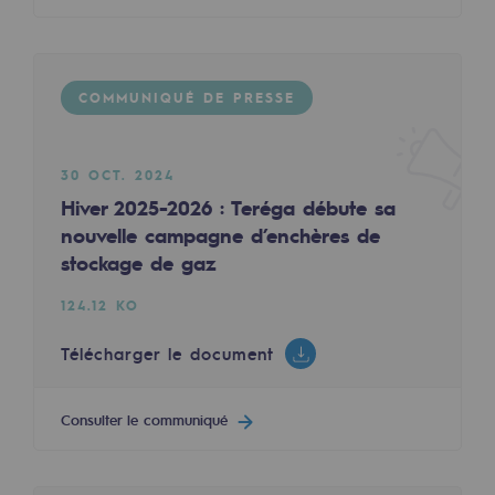
2050 : un monde d’énergies renouvelabl
Documents annexes
Objectif Hydrogène
COMMUNIQUÉ DE PRESSE
CCUS Objectif Zéro CO2
COMMUNIQUÉ DE PRESSE
Objectif Biométhane
30 OCT. 2024
Le Labo
Hiver 2025-2026 : Teréga débute sa
nouvelle campagne d’enchères de
Acteur engagé
stockage de gaz
31 MARS 2023
Teréga augmente encore son offre de capaci
Acteur engagé
124.12 KO
93.39 KO
Ambition RSE
Télécharger le document
Télécharger le document
Responsabilité environnementale
Consulter le communiqué
Responsabilité environnementale
Consulter le communiqué
BE POSITIF, le programme de responsabi