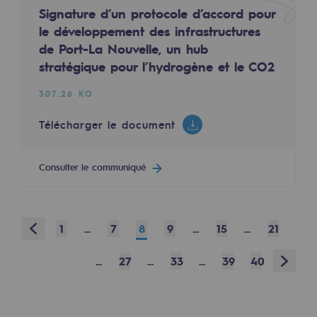
Signature d’un protocole d’accord pour
Sécurité et cybersécurité
le développement des infrastructures
de Port-La Nouvelle, un hub
Santé et sécurité au travail
15 MARS 2023
stratégique pour l’hydrogène et le CO2
Solidia Biogaz, une plateforme de recherche 
Sécurité industrielle
307.26 KO
1.96 MO
Gouvernance responsable
Télécharger le document
Télécharger le document
Gouvernance responsable
Consulter le communiqué
Consulter le communiqué
CADRE, le programme gouvernance
Organisation
Prev
1
...
7
8
9
...
15
...
21
Éthique et conformité
COMMUNIQUÉ DE PRESSE
Achats responsables
Next
...
27
...
33
...
39
40
Fonds de dotation
8 MARS 2023
Fonds de dotation