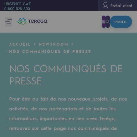
URGENCE GAZ
Portail client
0 800 028 800
PROFIL
Nous sommes
Nous sommes
ACCUEIL
NEWSROOM
80 ans d'histoire
NOS COMMUNIQUÉS DE PRESSE
Teréga
NOS COMMUNIQUÉS DE
Teréga
PRESSE
Accélérateur de la transition énergétique
Un réseau local et européen
Pour être au fait de nos nouveaux projets, de nos
activités, de nos partenariats et de toutes les
Une organisation adaptative et ouverte
informations importantes en lien avec Teréga,
Une organisation adaptative et o
retrouvez sur cette page nos communiqués de