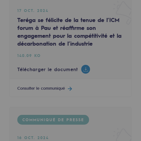
COMMUNIQUÉ DE PRESSE
Territorial
17 OCT. 2024
Teréga se félicite de la tenue de l’ICM
Engagements auprès des territoires
forum à Pau et réaffirme son
engagement pour la compétitivité et la
Social
17 MARS 2023
décarbonation de l’industrie
Social
Le projet DéMétha ouvre une nouvelle voie de
140.09 KO
Notre investissement dans les compéte
503.42 KO
Télécharger le document
Inclusion
Télécharger le document
Mixité et égalité Femme-Homme
Consulter le communiqué
Consulter le communiqué
QVCT
Sécurité
COMMUNIQUÉ DE PRESSE
Sécurité
COMMUNIQUÉ DE PRESSE
PARI 2035, le programme de sécurité
16 OCT. 2024