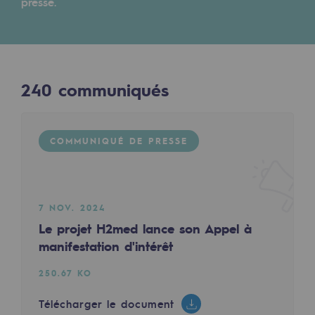
Digitalisation
presse.
Transversalité et Collaboratif
Résultats
Notre culture et nos valeurs
Une organisation certifiée
240
communiqués
240
COMMUNIQUÉS
Notre organisation
Notre organisation
COMMUNIQUÉ DE PRESSE
COMMUNIQUÉ DE PRESSE
Gouvernance
Indicateurs
7 NOV. 2024
Le projet H2med lance son Appel à
Publications institutionnelles
manifestation d'intérêt
27 AVR. 2023
Où nous trouver
Lancement de la deuxième édition du CIC Tour
250.67 KO
431.97 KO
Les énergies d'avenir
Télécharger le document