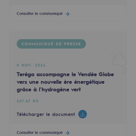
Les énergies d'avenir
Télécharger le document
Consulter le communiqué
Notre vision
Consulter le communiqué
Gaz renouvelables et procédés durables
Gaz renouvelables et procédés d
COMMUNIQUÉ DE PRESSE
Pyrogazéification et gazéification hydro
COMMUNIQUÉ DE PRESSE
Méthanation
6 NOV. 2024
Teréga accompagne le Vendée Globe
Captage de CO2
5 AVR. 2023
vers une nouvelle ère énergétique
L'hydrogène s'installe dans le futur mix énerg
grâce à l’hydrogène vert
Nouveaux usages
293.39 KO
267.67 KO
Concertations CH4, H2 et CO2
Télécharger le document
Télécharger le document
Espace pédagogique
Espace pédagogique
Consulter le communiqué
Consulter le communiqué