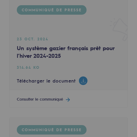
Décarbonation : une priorité
COMMUNIQUÉ DE PRESSE
Limitation des émissions atmosphériques
COMMUNIQUÉ DE PRESSE
Gestion de l'énergie
23 OCT. 2024
Préservation de la biodiversité
Un système gazier français prêt pour
l’hiver 2024-2025
31 MARS 2023
Gestion des impacts
Biométhanisation à Auros : inauguration du si
314.64 KO
Responsabilité sociale et territoriale
196.95 KO
Responsabilité sociale et territoria
Télécharger le document
Télécharger le document
Energiz Mouv
Consulter le communiqué
Energiz Mouv
Consulter le communiqué
Le programme social et territorial de 
COMMUNIQUÉ DE PRESSE
Territorial