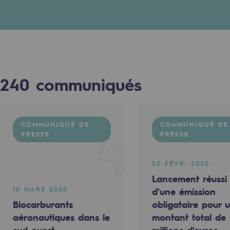
verte
ive et ouverte
240
communiqués
COMMUNIQUÉ DE
COMMUNIQUÉ DE
PRESSE
PRESSE
25 FÉVR. 2020
Lancement réussi
 PRESSE
COMMUNIQUÉ DE PRESSE
10 MARS 2020
d'une émission
Biocarburants
obligataire pour 
aéronautiques dans le
montant total de