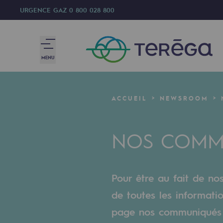
URGENCE GAZ
0 800 028 800
MENU
Nous sommes
ACCUEIL
NEWSROOM
Nous sommes
NOS COMMU
80 ans d'histoire
Teréga
Pour être au fait de no
Teréga
de toutes les informati
Accélérateur de la transition éner
page nos communiqués 