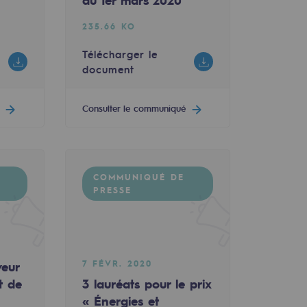
au 1er mars 2020
235.66 KO
400 millions d'euros
evient du 24 février au 1er mars 2020
Télécharger le
document
Consulter le communiqué
COMMUNIQUÉ DE
PRESSE
7 FÉVR. 2020
veur
t de
3 lauréats pour le prix
« Énergies et