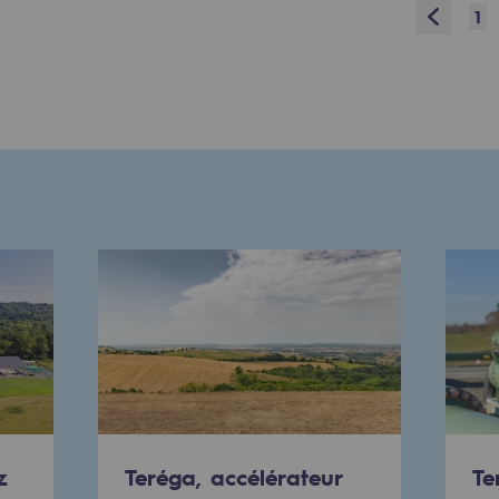
Prev
1
res
compétences
z
Teréga, accélérateur
Te