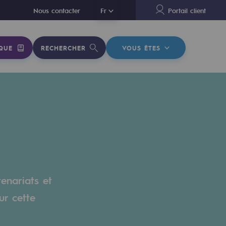
En
Nous contacter
Fr
Portail client
QUE
RECHERCHER
VOUS ÊTES
tenariats et
ur cette