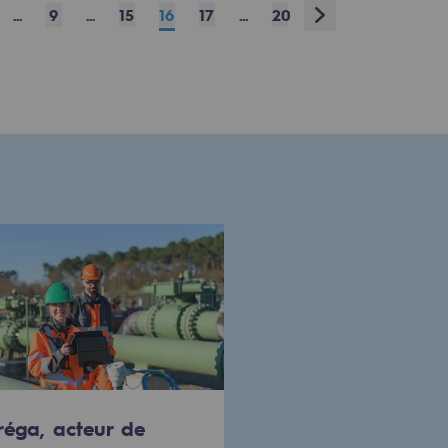
Next
...
9
...
15
16
17
...
20
réga, acteur de