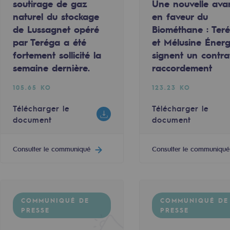
soutirage de gaz
Une nouvelle ava
naturel du stockage
en faveur du
ument
Télécharger le document
de Lussagnet opéré
Biométhane : Ter
par Teréga a été
et Mélusine Énerg
Consulter le communiqué
fortement sollicité la
signent un contra
semaine dernière.
raccordement
105.65 KO
123.23 KO
 PRESSE
COMMUNIQUÉ DE PRESSE
Télécharger le
Télécharger le
document
document
mentale
Consulter le communiqué
Consulter le communiqué
2020 : pas d’alerte sur la sécurité d’approvisionneme
19 NOV. 2019
ponsabilité environnementale
e du premier sommet virtuel du climat
Teréga, ambassadeur du gaz vert au 
168.43 KO
COMMUNIQUÉ DE
COMMUNIQUÉ DE
PRESSE
PRESSE
ériques
ument
Télécharger le document