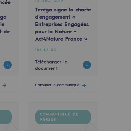
12 DÉC. 2019
ncée
Teréga signe la charte
éga
d’engagement «
ie
Entreprises Engagées
t de
pour la Nature –
Act4Nature France »
183.42 KO
Télécharger le
document
Consulter le communiqué
nt en gaz
Salon des Maires
COMMUNIQUÉ DE
PRESSE