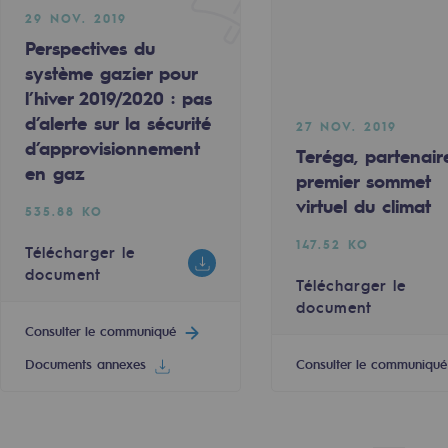
29 NOV. 2019
Consulter le communiqué
Perspectives du
système gazier pour
l’hiver 2019/2020 : pas
d’alerte sur la sécurité
13
14
15
16
17
18
19
20
27 NOV. 2019
Next
d’approvisionnement
Teréga, partenair
e
en gaz
premier sommet
erritoriale
virtuel du climat
535.88 KO
147.52 KO
Télécharger le
document
Télécharger le
document
Consulter le communiqué
al de Teréga
Documents annexes
Consulter le communiqué