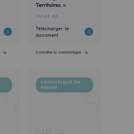
ilité GNV/BioGNV
rritoires »
Territoires »
341.83 KO
Télécharger le
document
Consulter le communiqué
COMMUNIQUÉ DE
PRESSE
net opéré par Teréga a été fortement sollicité la s
Énergie signent un contrat de raccordement
« Entreprises Engagées pour la Nature – Act4Nature