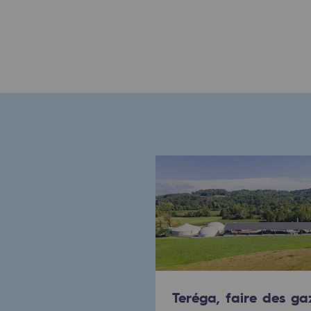
Engagements auprès des territoi
Social
Social
Notre investissement dans les 
Inclusion
Mixité et égalité Femme-Homme
QVCT
Sécurité
Sécurité
Teréga, faire des ga