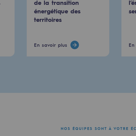
s
de la transition
l’
urité
énergétique des
se
territoires
En savoir plus
En 
e
nce
NOS ÉQUIPES SONT À VOTRE É