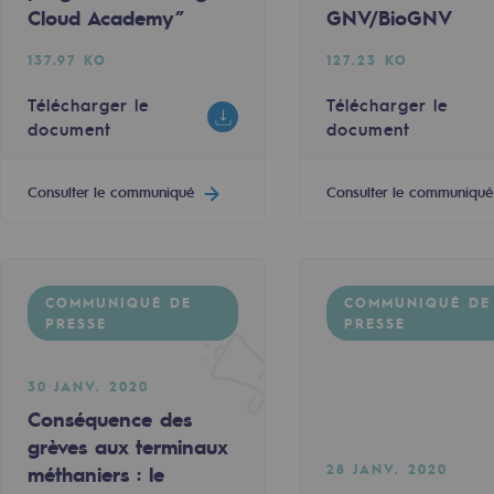
“Teréga Cloud Academy”
 s’engagent en faveur du développement de la mob
3 lauréats pour le prix « Énergies et Te
Cloud Academy”
GNV/BioGNV
341.83 KO
137.97 KO
127.23 KO
ument
Télécharger le document
Télécharger le
Télécharger le
document
document
Consulter le communiqué
Consulter le communiqué
Consulter le communiqué
 PRESSE
COMMUNIQUÉ DE PRESSE
COMMUNIQUÉ DE
COMMUNIQUÉ DE
PRESSE
PRESSE
uvelables et bas carbone
30 JANV. 2020
12 DÉC. 2019
Conséquence des
: le soutirage de gaz naturel du stockage de Lussag
ncée en faveur du Biométhane : Teréga et Mélusine 
Teréga signe la charte d’engagement 
grèves aux terminaux
28 JANV. 2020
méthaniers : le
183.42 KO