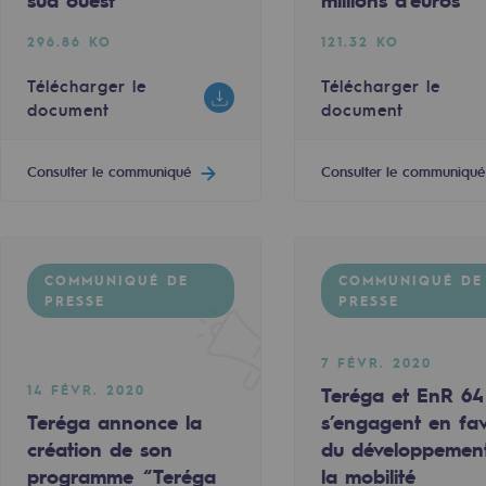
sud ouest
millions d'euros
20 FÉVR. 2020
296.86 KO
121.32 KO
d'une émission obligataire pour un montant total de 
Le tournoi Teréga Open Pau-Pyrénées r
Télécharger le
Télécharger le
document
document
235.66 KO
ument
Télécharger le document
Consulter le communiqué
Consulter le communiqué
Consulter le communiqué
COMMUNIQUÉ DE
COMMUNIQUÉ DE
PRESSE
PRESSE
 PRESSE
COMMUNIQUÉ DE PRESSE
rables
7 FÉVR. 2020
14 FÉVR. 2020
océdés durables
Teréga et EnR 64
Teréga annonce la
s’engagent en fa
création de son
du développemen
n hydrothermale
7 FÉVR. 2020
programme “Teréga
la mobilité