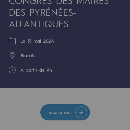
CONGRÈS DES MAIRES
Digitalisation
DES PYRÉNÉES-
Transversalité et Collaboratif
ATLANTIQUES
Notre culture et nos valeurs
Une organisation certifiée
Le 31 mai 2024
Notre organisation
Biarritz
Notre organisation
À partir de 9h
Gouvernance
Indicateurs
Publications institutionnelles
Où nous trouver
Inscription
Les énergies d'avenir