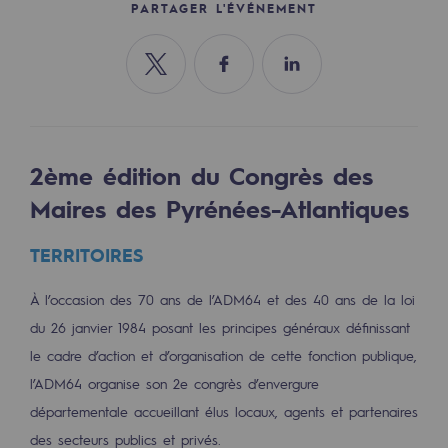
Les énergies d'avenir
PARTAGER L'ÉVÉNEMENT
Notre vision
Partager sur Twitter
Partager sur Facebook
Partager sur Linkedin
Gaz renouvelables et procédés durables
Gaz renouvelables et procédés d
2ème édition du Congrès des
Pyrogazéification et gazéification hydro
Maires des Pyrénées-Atlantiques
Méthanation
TERRITOIRES
Captage de CO2
À l’occasion des 70 ans de l’ADM64 et des 40 ans de la loi
Nouveaux usages
du 26 janvier 1984 posant les principes généraux définissant
Concertations CH4, H2 et CO2
le cadre d’action et d’organisation de cette fonction publique,
Espace pédagogique
l’ADM64 organise son 2e congrès d’envergure
départementale accueillant élus locaux, agents et partenaires
Espace pédagogique
des secteurs publics et privés.