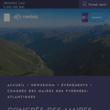
URGENCE GAZ
Portail client
0 800 028 800
PROFIL
Nous sommes
Nous sommes
80 ans d'histoire
Teréga
Teréga
Accélérateur de la transition énergétique
Un réseau local et européen
ACCUEIL
NEWSROOM
ÉVÉNEMENTS
Une organisation adaptative et ouverte
CONGRÈS DES MAIRES DES PYRÉNÉES-
ATLANTIQUES
Une organisation adaptative et o