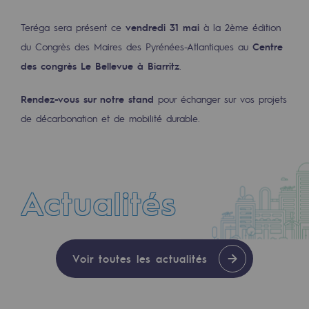
2050 : un monde d’énergies renouvelabl
Teréga sera présent ce
vendredi 31 mai
à la 2ème édition
Objectif Hydrogène
du Congrès des Maires des Pyrénées-Atlantiques au
Centre
CCUS Objectif Zéro CO2
des congrès Le Bellevue à Biarritz
.
Objectif Biométhane
Rendez-vous sur notre stand
pour échanger sur vos projets
de décarbonation et de mobilité durable.
Le Labo
Acteur engagé
Acteur engagé
Actualités
Ambition RSE
CTUALITÉ
Responsabilité environnementale
Voir toutes les actualités
30 JUIL. 2026
Responsabilité environnementale
Avec l’entrée d’Enagás à son capital, Terég
BE POSITIF, le programme de responsabi