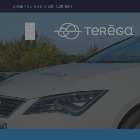
URGENCE GAZ
0 800 028 800
MENU
Nous sommes
Nous sommes
80 ans d'histoire
Teréga
Teréga
Accélérateur de la transition éner