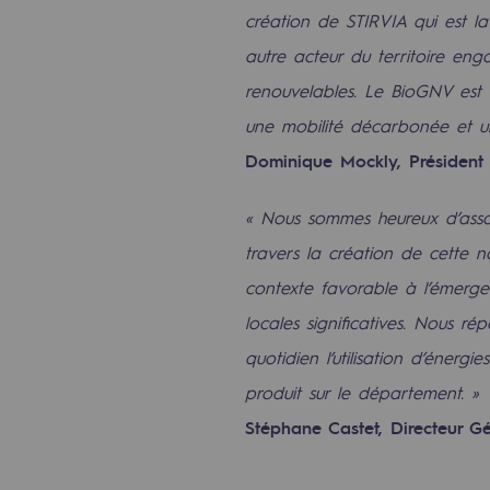
création de STIRVIA qui est l
Méthanation
autre acteur du territoire e
Captage de CO2
renouvelables. Le BioGNV est u
Nouveaux usages
une mobilité décarbonée et une
Dominique Mockly, Président 
Concertations CH4, H2 et CO2
« Nous sommes heureux d’assoc
Espace pédagogique
travers la création de cette 
Espace pédagogique
contexte favorable à l’émerge
locales significatives. Nous 
2050 : un monde d’énergies reno
quotidien l’utilisation d’énerg
Objectif Hydrogène
produit sur le département. »
Stéphane Castet, Directeur G
CCUS Objectif Zéro CO2
Objectif Biométhane