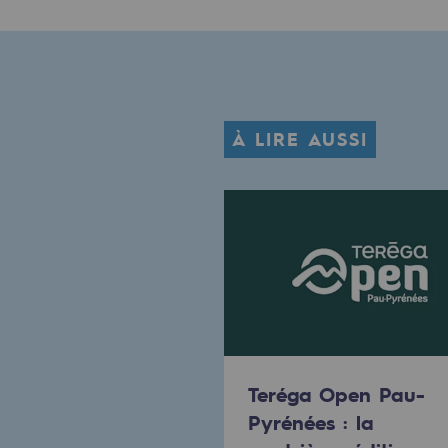
Le Labo
Acteur engagé
Acteur engagé
À LIRE AUSSI
Ambition RSE
Responsabilité environnementale
Responsabilité environne
BE POSITIF, le programme de res
Décarbonation : une priorité
Teréga Open Pau-
Pyrénées : la
Limitation des émissions atmosph