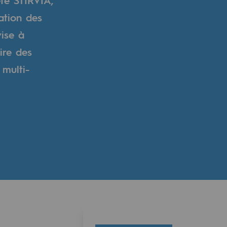
ation des
vise à
ire des
 multi-