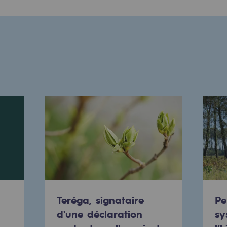
mentale
ponsabilité environnementale
Teréga, signataire
Pe
d'une déclaration
sy
ériques