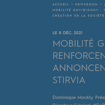
Un réseau local et européen
ACCUEIL
NEWSROOM
MOBILITÉ GNV/BIOGNV :
Une organisation adaptative et ou
CRÉATION DE LA SOCIÉTÉ
Une organisation adaptat
LE 8 DÉC. 2021
Digitalisation
MOBILITÉ G
Transversalité et Collaboratif
RENFORCEN
Notre culture et nos valeurs
ANNONCENT
Une organisation certifiée
STIRVIA
Notre organisation
Notre organisation
Dominique Mockly, Prési
Gouvernance
Directeur Général d’EnR