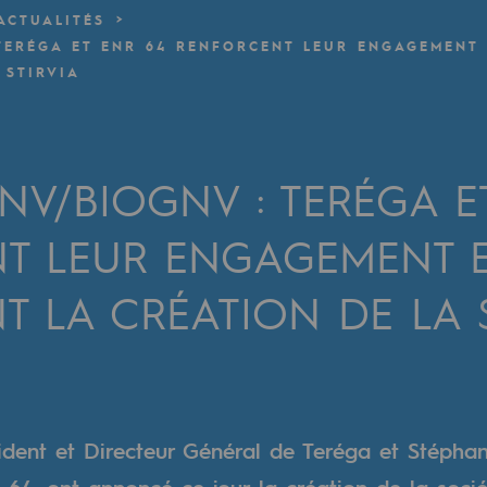
ACTUALITÉS
 TERÉGA ET ENR 64 RENFORCENT LEUR ENGAGEMENT
verte
 STIRVIA
ive et ouverte
NV/BIOGNV : TERÉGA E
T LEUR ENGAGEMENT E
 LA CRÉATION DE LA 
dent et Directeur Général de Teréga et Stéphan
 64, ont annoncé ce jour la création de la soci