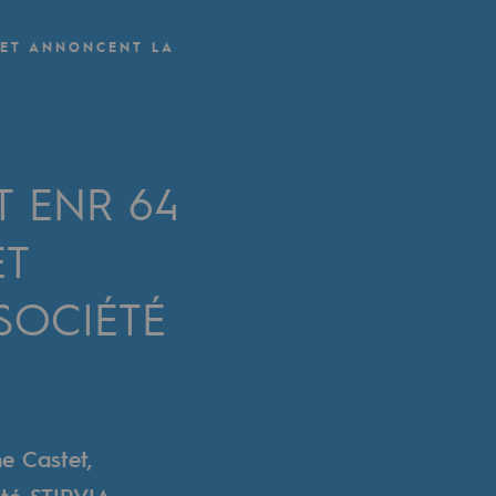
 ET ANNONCENT LA
T ENR 64
T
SOCIÉTÉ
e Castet,
été STIRVIA,