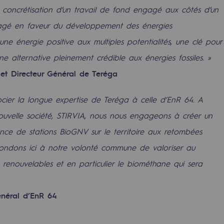
a concrétisation d’un travail de fond engagé aux côtés d’un
ngagé en faveur du développement des énergies
ne énergie positive aux multiples potentialités, une clé pour
 alternative pleinement crédible aux énergies fossiles. »
et Directeur Général de Teréga
ier la longue expertise de Teréga à celle d’EnR 64. A
nouvelle société, STIRVIA, nous nous engageons à créer un
nce de stations BioGNV sur le territoire aux retombées
répondons ici à notre volonté commune de valoriser au
uvelables et bas carbone
ies renouvelables et en particulier le biométhane qui sera
énéral d’EnR 64