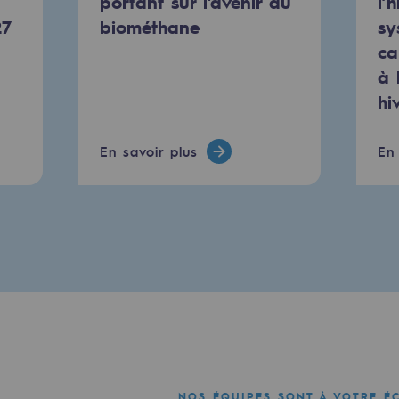
portant sur l'avenir du
l’
27
biométhane
sy
ca
à 
hi
e
En savoir plus
En 
erritoriale
al de Teréga
NOS ÉQUIPES SONT À VOTRE É