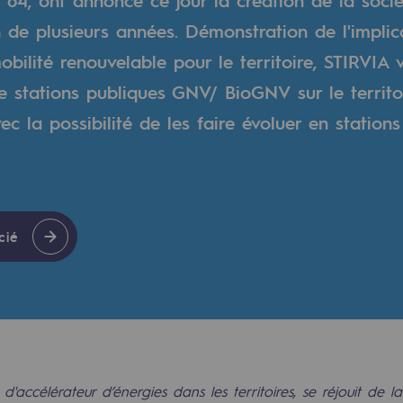
n de plusieurs années. Démonstration de l'implic
bilité renouvelable pour le territoire, STIRVIA 
 stations publiques GNV/ BioGNV sur le territo
c la possibilité de les faire évoluer en stations
cié
rables
océdés durables
n hydrothermale
d'accélérateur d’énergies dans les territoires, se réjouit de la