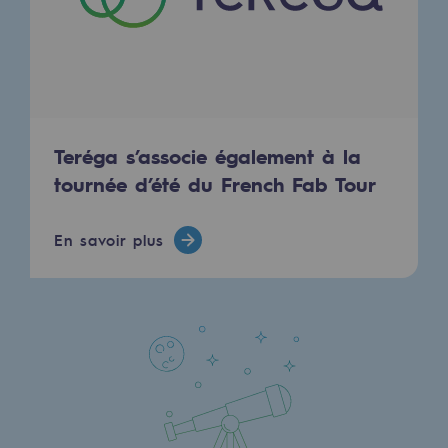
Sécurité et cybersécurité
Santé et sécurité au travail
Sécurité industrielle
Teréga s’associe également à la
Gouvernance responsable
tournée d’été du French Fab Tour
Gouvernance responsable
En savoir plus
CADRE, le programme gouvernance
Organisation
Éthique et conformité
Achats responsables
Fonds de dotation
Fonds de dotation