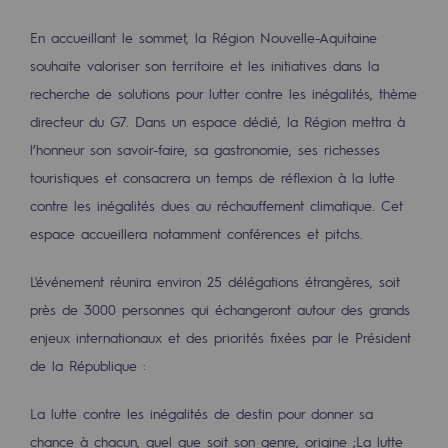
Les énergies d'avenir
En accueillant le sommet, la Région Nouvelle-Aquitaine
Notre vision
souhaite valoriser son territoire et les initiatives dans la
recherche de solutions pour lutter contre les inégalités, thème
Gaz renouvelables et procédés durables
directeur du G7. Dans un espace dédié, la Région mettra à
Gaz renouvelables et procédés d
l’honneur son savoir-faire, sa gastronomie, ses richesses
Pyrogazéification et gazéification hydro
touristiques et consacrera un temps de réflexion à la lutte
contre les inégalités dues au réchauffement climatique. Cet
Méthanation
espace accueillera notamment conférences et pitchs.
Captage de CO2
L'événement réunira environ 25 délégations étrangères, soit
Nouveaux usages
près de 3000 personnes qui échangeront autour des grands
enjeux internationaux et des priorités fixées par le Président
Concertations CH4, H2 et CO2
de la République :
Espace pédagogique
La lutte contre les inégalités de destin pour donner sa
Espace pédagogique
chance à chacun, quel que soit son genre, origine ;
La lutte