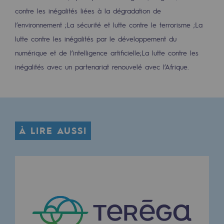
2050 : un monde d’énergies renouvelabl
contre les inégalités liées à la dégradation de
l’environnement ;
La sécurité et lutte contre le terrorisme ;
La
Objectif Hydrogène
lutte contre les inégalités par le développement du
CCUS Objectif Zéro CO2
numérique et de l’intelligence artificielle;
La lutte contre les
Objectif Biométhane
inégalités avec un partenariat renouvelé avec l’Afrique.
Le Labo
Acteur engagé
À LIRE AUSSI
Acteur engagé
Ambition RSE
Responsabilité environnementale
Responsabilité environnementale
BE POSITIF, le programme de responsabi