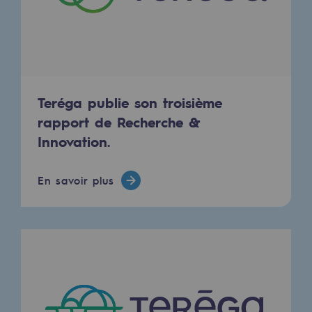
Territorial
Engagements auprès des territoires
Social
Social
Teréga publie son troisième
rapport de Recherche &
Notre investissement dans les compéte
Innovation.
Inclusion
En savoir plus
Mixité et égalité Femme-Homme
QVCT
Sécurité
Sécurité
PARI 2035, le programme de sécurité