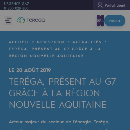
URGENCE GAZ
Portail client
0 800 028 800
PROFIL
Nous sommes
Nous sommes
ACCUEIL
NEWSROOM
ACTUALITÉS
80 ans d'histoire
TERÉGA, PRÉSENT AU G7 GRÂCE À LA
RÉGION NOUVELLE AQUITAINE
Teréga
Teréga
LE 20 AOÛT 2019
TERÉGA, PRÉSENT AU G7
Accélérateur de la transition énergétique
GRÂCE À LA RÉGION
Un réseau local et européen
NOUVELLE AQUITAINE
Une organisation adaptative et ouverte
Une organisation adaptative et o
Acteur majeur du secteur de l'énergie, Teréga,