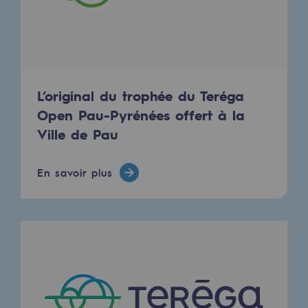
Décarbonation : une priorité
Limitation des émissions atmosphériques
Gestion de l'énergie
L’original du trophée du Teréga
Préservation de la biodiversité
Open Pau-Pyrénées offert à la
Gestion des impacts
Ville de Pau
Responsabilité sociale et territoriale
En savoir plus
Responsabilité sociale et territoria
Energiz Mouv
Energiz Mouv
Le programme social et territorial de 
Territorial