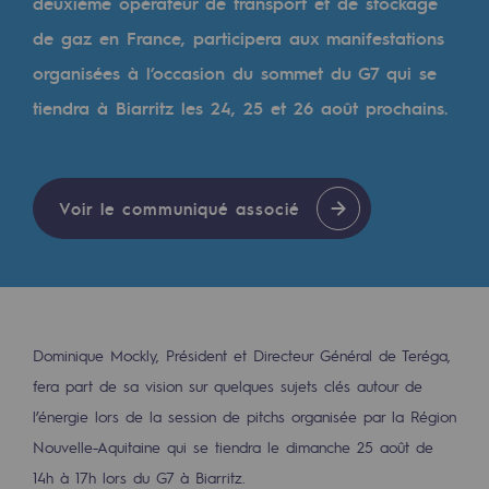
Digitalisation
deuxième opérateur de transport et de stockage
de gaz en France, participera aux manifestations
Transversalité et Collaboratif
organisées à l’occasion du sommet du G7 qui se
Notre culture et nos valeurs
tiendra à Biarritz les 24, 25 et 26 août prochains.
Une organisation certifiée
Notre organisation
Voir le communiqué associé
Notre organisation
Gouvernance
Indicateurs
Publications institutionnelles
Dominique Mockly, Président et Directeur Général de Teréga,
fera part de sa vision sur quelques sujets clés autour de
Où nous trouver
l’énergie lors de la session de pitchs organisée par la Région
Nouvelle-Aquitaine qui se tiendra le dimanche 25 août de
Les énergies d'avenir
14h à 17h lors du G7 à Biarritz.