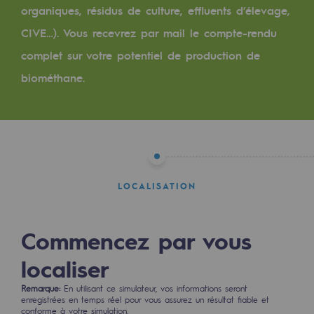
Les énergies d'avenir
organiques, résidus de culture, effluents d’élevage,
CIVE…). Vous recevrez par mail le compte-rendu
Notre vision
complet sur votre potentiel de production de
Gaz renouvelables et procédés durables
biométhane.
Gaz renouvelables et procédés d
Pyrogazéification et gazéification hydro
Méthanation
Captage de CO2
LOCALISATION
Nouveaux usages
Commencez par vous
Concertations CH4, H2 et CO2
localiser
Espace pédagogique
Remarque:
En utilisant ce simulateur, vos informations seront
Espace pédagogique
enregistrées en temps réel pour vous assurez un résultat fiable et
conforme à votre simulation.