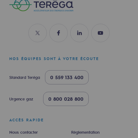
Hydrogène
Hydrogène
Hydrogène : Enjeux et opportunités
Compte Twitter
Compte Facebook
Compte Linkedin
Compte Youtube
Production d'hydrogène
Transport d'hydrogène
NOS ÉQUIPES SONT À VOTRE ÉCOUTE
Stockage d'hydrogène
0 559 133 400
Standard Teréga
Projet HySoW
Projet H2med
0 800 028 800
Urgence gaz
Appel à Manifestation d'Intérêt H2 et C
Cartographie du réseau
ACCÈS RAPIDE
Stratégie & Innovation
Nous contacter
Règlementation