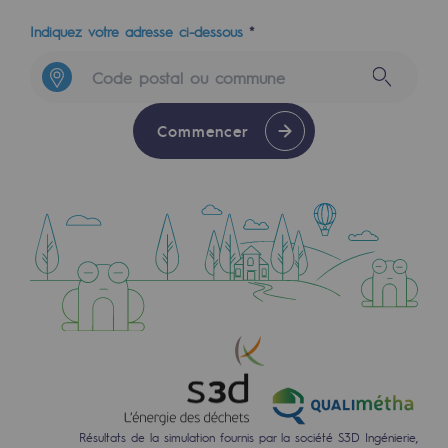
2050 : un monde d’énergies renouvelabl
Indiquez votre adresse ci-dessous
*
Objectif Hydrogène
CCUS Objectif Zéro CO2
Commencer
Objectif Biométhane
Le Labo
Acteur engagé
Acteur engagé
Ambition RSE
Responsabilité environnementale
Responsabilité environnementale
BE POSITIF, le programme de responsabi
Résultats de la simulation fournis par la société S3D Ingénierie,