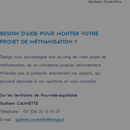
labellisée Qualimétha
Décarbonation : une priorité
Limitation des émissions atmosphériques
Gestion de l'énergie
BESOIN D’AIDE POUR MONTER VOTRE
PROJET DE MÉTHANISATION ?
Préservation de la biodiversité
Gestion des impacts
Teréga vous accompagne tout au long de votre projet de
méthanisation, de sa conception jusqu’au raccordement.
Responsabilité sociale et territoriale
N’hésitez pas à contacter directement nos experts, qui
Responsabilité sociale et territoria
pourront répondre à vos questions et vous conseiller :
Energiz Mouv
Sur les territoires de Nouvelle-Aquitaine
Energiz Mouv
Guilhem CAUMETTE
Téléphone : +33 (0)6 22 41 74 01
Le programme social et territorial de 
E-mail :
guilhem.caumette@terega.fr
Territorial