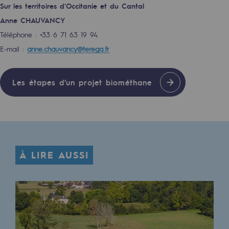
Sur les territoires d’Occitanie et du Cantal
Territorial
Anne CHAUVANCY
Engagements auprès des territoires
Téléphone : +33 6 71 63 19 94
E-mail :
anne.chauvancy@terega.fr
Social
Social
Les étapes d’un projet biométhane
Notre investissement dans les compéte
Inclusion
Mixité et égalité Femme-Homme
À LIRE AUSSI
QVCT
Sécurité
Sécurité
PARI 2035, le programme de sécurité