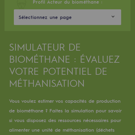
Digitalisation
Profil Acteur du biométhane :
Transversalité et Collaboratif
Sélectionnez une page
Notre culture et nos valeurs
Une organisation certifiée
SIMULATEUR DE
Notre organisation
BIOMÉTHANE : ÉVALUEZ
Notre organisation
VOTRE POTENTIEL DE
Gouvernance
MÉTHANISATION
Indicateurs
Publications institutionnelles
Vous voulez estimer vos capacités de production
de biométhane ? Faites la simulation pour savoir
Où nous trouver
si vous disposez des ressources nécessaires pour
Les énergies d'avenir
alimenter une unité de méthanisation (déchets