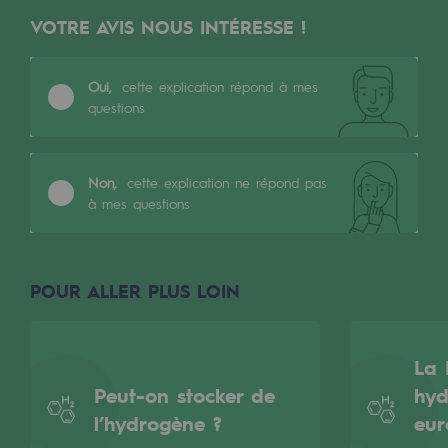
Les énergies d'avenir
VOTRE AVIS NOUS INTÉRESSE !
Notre vision
Oui,
cette explication répond à mes
Gaz renouvelables et procédés durables
questions
Gaz renouvelables et procédés d
Pyrogazéification et gazéification hydro
Non,
cette explication ne répond pas
à mes questions
Méthanation
Captage de CO2
POUR ALLER PLUS LOIN
Nouveaux usages
Concertations CH4, H2 et CO2
La 
Espace pédagogique
Peut-on stocker de
hyd
Espace pédagogique
l’hydrogène ?
eur