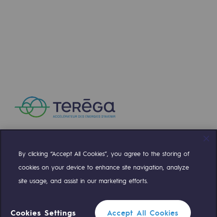
Stratégie & Innovation
Notre stratégie d’innovation
Notre stratégie d’innovation
Objectif Recherche & Innovation : sécur
Objectif Recherche & Innovation : envi
Objectif Recherche & Innovation : bio
Objectif Recherche & Innovation : hydr
Objectif Recherche & Innovation : syst
By clicking “Accept All Cookies”, you agree to the storing of
Compte Twitter
Compte Facebook
Compte Linkedin
Compte Youtube
Partenariats et innovation participative
cookies on your device to enhance site navigation, analyze
site usage, and assist in our marketing efforts.
NOS ÉQUIPES SONT À VOTRE ÉCOUTE
Newsroom
Newsroom
Cookies Settings
Accept All Cookies