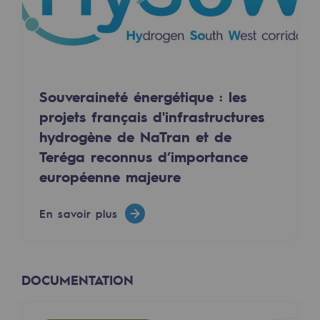
Sécurité et cybersécurité
Santé et sécurité au travail
Sécurité industrielle
Souveraineté énergétique : les
projets français d'infrastructures
Gouvernance responsable
hydrogène de NaTran et de
Gouvernance responsable
Teréga reconnus d’importance
CADRE, le programme gouvernance
européenne majeure
Organisation
En savoir plus
Éthique et conformité
Achats responsables
DOCUMENTATION
Fonds de dotation
Fonds de dotation