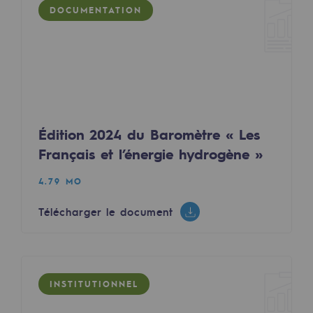
DOCUMENTATION
Présentation du fonds de dotation
Gouvernance du fonds de dotation et po
Soumettre un projet
Nos activités
Édition 2024 du Baromètre « Les
Nos activités
Français et l’énergie hydrogène »
Transport de gaz
4.79 MO
Transport de gaz
Télécharger le document
Savoir-faire
Projet type
INSTITUTIONNEL
Exploitation du réseau de gaz