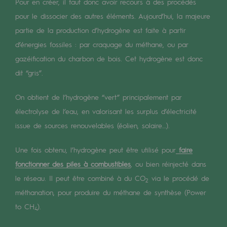
Digitalisation
Pour en créer, il faut donc avoir recours à des procédés
pour le dissocier des autres éléments. Aujourd’hui, la majeure
Transversalité et Collaboratif
partie de la production d’hydrogène est faite à partir
Notre culture et nos valeurs
d’énergies fossiles : par craquage du méthane, ou par
gazéification du charbon de bois. Cet hydrogène est donc
Une organisation certifiée
dit “gris”.
Notre organisation
On obtient de l’hydrogène “vert” principalement par
Notre organisation
électrolyse de l’eau, en valorisant les surplus d’électricité
Gouvernance
issue de sources renouvelables (éolien, solaire…).
Indicateurs
Une fois obtenu, l’hydrogène peut être utilisé pour
faire
fonctionner des piles à combustibles
, ou bien réinjecté dans
Publications institutionnelles
le réseau. Il peut être combiné à du CO
via le procédé de
2
Où nous trouver
méthanation, pour produire du méthane de synthèse (Power
to CH
).
4
Les énergies d'avenir