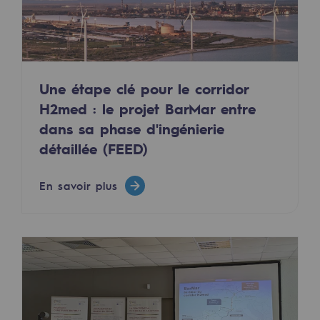
Décarbonation : une priorité
Limitation des émissions atmosphériques
Gestion de l'énergie
Une étape clé pour le corridor
Préservation de la biodiversité
H2med : le projet BarMar entre
dans sa phase d'ingénierie
Gestion des impacts
détaillée (FEED)
Responsabilité sociale et territoriale
En savoir plus
Responsabilité sociale et territoria
Energiz Mouv
Energiz Mouv
Le programme social et territorial de 
Territorial