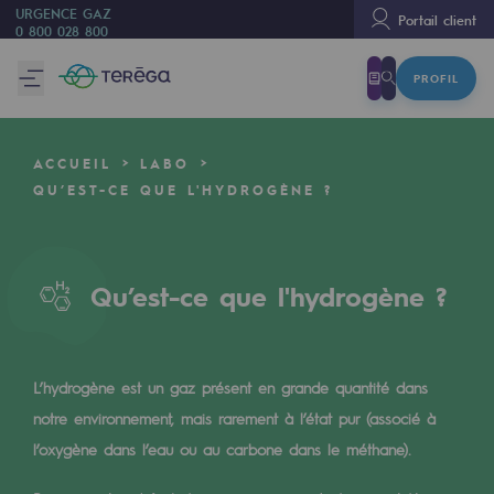
URGENCE GAZ
Portail client
0 800 028 800
PROFIL
Nous sommes
Nous sommes
ACCUEIL
LABO
80 ans d'histoire
QU’EST-CE QUE L'HYDROGÈNE ?
Teréga
Teréga
Qu’est-ce que l'hydrogène ?
Accélérateur de la transition énergétique
Un réseau local et européen
L’hydrogène est un gaz présent en grande quantité dans
Une organisation adaptative et ouverte
notre environnement, mais rarement à l’état pur (associé à
Une organisation adaptative et o
l’oxygène dans l’eau ou au carbone dans le méthane).