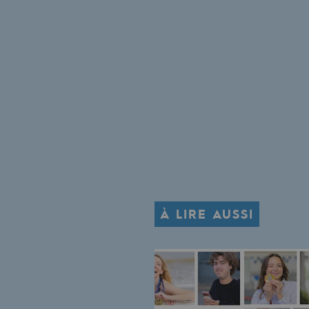
Le Labo
Acteur engagé
Acteur engagé
Ambition RSE
Responsabilité environnementale
Responsabilité environne
À LIRE AUSSI
BE POSITIF, le programme de res
Décarbonation : une priorité
Limitation des émissions atmosph