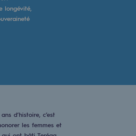
e longévité,
ouveraineté
ans d’histoire, c’est
honorer les femmes et
qui ont bâti Teréga.