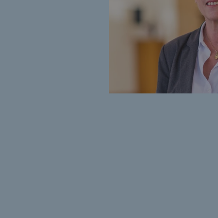
Méthanation
Captage de CO2
Nouveaux usages
Concertations CH4, H2 et CO2
Espace pédagogique
Espace pédagogique
2050 : un monde d’énergies reno
Objectif Hydrogène
CCUS Objectif Zéro CO2
Objectif Biométhane