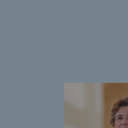
Indicateurs
Publications institutionnelles
Où nous trouver
Les énergies d'avenir
Les énergies d'avenir
Notre vision
Gaz renouvelables et procédés du
Gaz renouvelables et pr
Pyrogazéification et gazéificatio