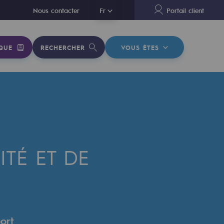
En
Nous contacter
Fr
Portail client
QUE
RECHERCHER
VOUS ÊTES
ITÉ ET DE
ort