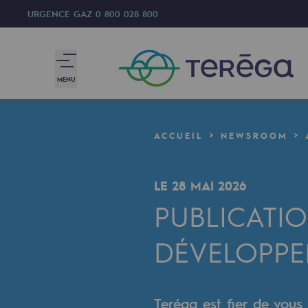
URGENCE GAZ
0 800 028 800
MENU
Nous sommes
ACCUEIL
NEWSROOM
Nous sommes
LE 28 MAI 2026
80 ans d'histoire
PUBLICATIO
Teréga
DÉVELOPPE
Teréga
Accélérateur de la transition éner
Teréga est fier de vous