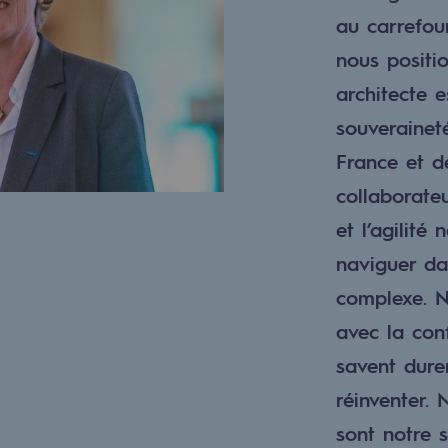
au carrefou
nous posit
architecte e
souverainet
France et d
collaborate
et l’agilité
naviguer d
complexe. N
uvelables et bas carbone
avec la con
savent dure
réinventer. 
sont notre s