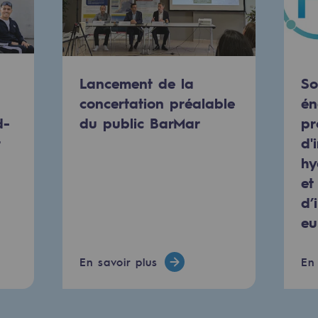
Lancement de la
So
concertation préalable
én
e
d-
du public BarMar
pr
erritoriale
d'
hy
et
d’
eu
al de Teréga
En savoir plus
En 