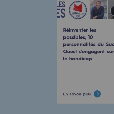
Gestion de l'énergie
Préservation de la biodiversité
Gestion des impacts
Réinventer les
possibles, 10
Responsabilité sociale et territorial
personnalités du Su
Responsabilité sociale et t
Ouest s'engagent sur
le handicap
Energiz Mouv
Energiz Mouv
Le programme social et territori
En savoir plus
Territorial
Territorial