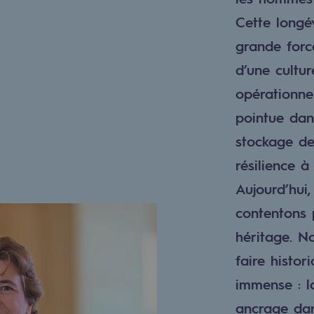
Cette longév
grande forc
d’une cultur
opérationnel
pointue dans
stockage de
résilience à
Aujourd’hui
contentons 
rables
héritage. N
océdés durables
faire histor
immense : l
n hydrothermale
ancrage dan