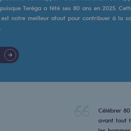
, puisque Teréga a fêté ses 80 ans en 2025. Cett
verte
 est notre meilleur atout pour contribuer à la s
.
ive et ouverte
Célébrer 80 
avant tout 
les hommes 