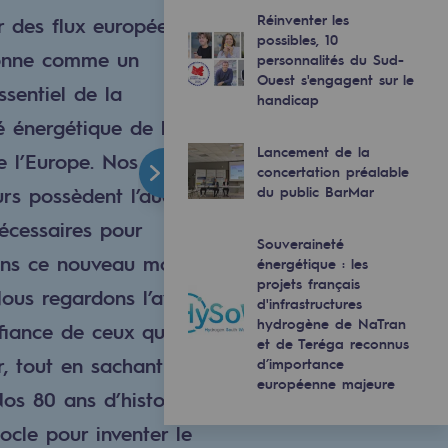
Réinventer les
r des flux européens,
possibles, 10
ionne comme un
personnalités du Sud-
Ouest s'engagent sur le
ssentiel de la
handicap
é énergétique de la
Lancement de la
e l’Europe. Nos 647
concertation préalable
urs possèdent l’audace
du public BarMar
 nécessaires pour
Souveraineté
ans ce nouveau monde
énergétique : les
projets français
ous regardons l’avenir
d'infrastructures
hydrogène de NaTran
fiance de ceux qui
et de Teréga reconnus
r, tout en sachant se
d’importance
européenne majeure
Nos 80 ans d’histoire
ocle pour inventer le