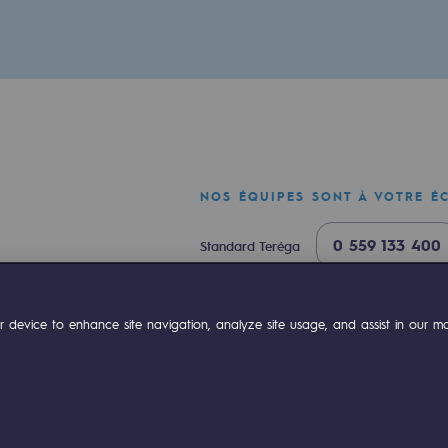
res
compétences
NOS ÉQUIPES SONT À VOTRE É
0 559 133 400
Standard Teréga
0 800 028 800
Urgence gaz
ok
Linkedin
Compte Youtube
 device to enhance site navigation, analyze site usage, and assist in our mar