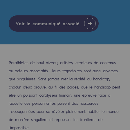
Les énergies d'avenir
Notre vision
Voir le communiqué associé
Gaz renouvelables et procédés durables
Gaz renouvelables et procédés d
Pyrogazéification et gazéification hydro
Méthanation
Parathlètes de haut niveau, artistes, créateurs de contenus
ou acteurs associatifs : leurs trajectoires sont aussi diverses
Captage de CO2
que singulières. Sans jamais nier la réalité du handicap,
chacun d'eux prouve, au fil des pages, que le handicap peut
Nouveaux usages
être un puissant catalyseur humain, une épreuve face à
Concertations CH4, H2 et CO2
laquelle ces personnalités puisent des ressources
Espace pédagogique
insoupçonnées pour se révéler pleinement, habiter le monde
de manière singulière et repousser les frontières de
Espace pédagogique
l'impossible.