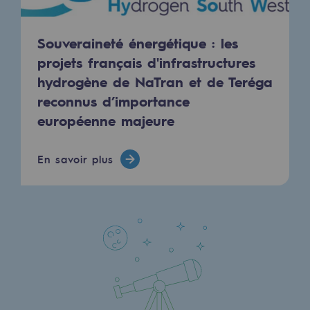
Sécurité et cybersécurité
Souveraineté énergétique : les
Santé et sécurité au travail
projets français d'infrastructures
Sécurité industrielle
hydrogène de NaTran et de Teréga
reconnus d’importance
Gouvernance responsable
européenne majeure
Gouvernance responsable
En savoir plus
CADRE, le programme gouvernance
Organisation
Éthique et conformité
Achats responsables
Fonds de dotation
Fonds de dotation