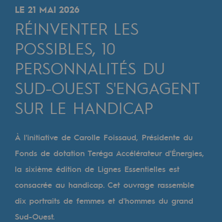
Digitalisation
LE 21 MAI 2026
Transversalité et Collaboratif
RÉINVENTER LES
Notre culture et nos valeurs
POSSIBLES, 10
Une organisation certifiée
PERSONNALITÉS DU
SUD-OUEST S'ENGAGENT
Notre organisation
Notre organisation
SUR LE HANDICAP
Gouvernance
À l'initiative de Carolle Foissaud, Présidente du
Indicateurs
Fonds de dotation Teréga Accélérateur d'Énergies,
Publications institutionnelles
la sixième édition de Lignes Essentielles est
consacrée au handicap. Cet ouvrage rassemble
Où nous trouver
dix portraits de femmes et d'hommes du grand
Les énergies d'avenir
Sud-Ouest.