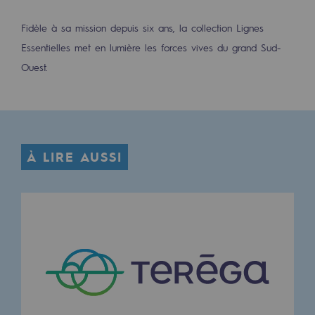
2050 : un monde d’énergies renouvelabl
Fidèle à sa mission depuis six ans, la collection Lignes
Objectif Hydrogène
Essentielles met en lumière les forces vives du grand Sud-
CCUS Objectif Zéro CO2
Ouest.
Objectif Biométhane
Le Labo
À LIRE AUSSI
Acteur engagé
Acteur engagé
Ambition RSE
Responsabilité environnementale
Responsabilité environnementale
BE POSITIF, le programme de responsabi