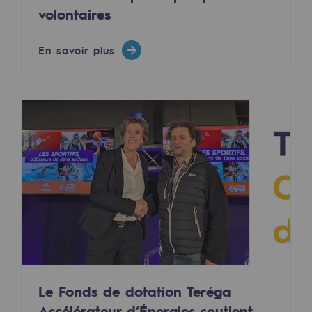
volontaires
Territorial
Engagements auprès des territoires
En savoir plus
Social
Social
Notre investissement dans les compéte
Inclusion
Mixité et égalité Femme-Homme
QVCT
Sécurité
Sécurité
Le Fonds de dotation Teréga
PARI 2035, le programme de sécurité
Accélérateur d’Énergies soutient