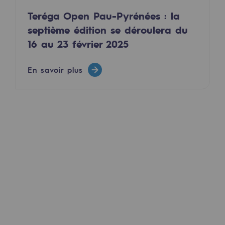
Teréga Open Pau-Pyrénées : la
Présentation du fonds de dotation
septième édition se déroulera du
Gouvernance du fonds de dotation et po
16 au 23 février 2025
Soumettre un projet
En savoir plus
Nos activités
Nos activités
Transport de gaz
Transport de gaz
Savoir-faire
Projet type
Exploitation du réseau de gaz