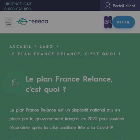
URGENCE GAZ
Portail client
0 800 028 800
PROFIL
Nous sommes
Nous sommes
ACCUEIL
LABO
80 ans d'histoire
LE PLAN FRANCE RELANCE, C’EST QUOI ?
Teréga
Teréga
Le plan France Relance,
c’est quoi ?
Accélérateur de la transition énergétique
Un réseau local et européen
Le plan France Relance est un dispositif national mis en
Une organisation adaptative et ouverte
place par le gouvernement français en 2020 pour soutenir
Une organisation adaptative et o
l’économie après la crise sanitaire liée à la Covid-19.