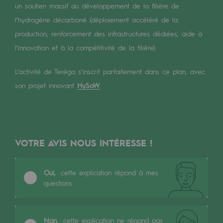
Les énergies d'avenir
un soutien massif au développement de la filière de
l’hydrogène décarboné (déploiement accéléré de la
Notre vision
production, renforcement des infrastructures dédiées, aide à
l’innovation et à la compétitivité de la filière).
Gaz renouvelables et procédés durables
Gaz renouvelables et procédés d
L’activité de Teréga s’inscrit parfaitement dans ce plan, avec
son projet innovant
HySoW
.
Pyrogazéification et gazéification hydro
Méthanation
Captage de CO2
VOTRE AVIS NOUS INTÉRESSE !
Nouveaux usages
Concertations CH4, H2 et CO2
Oui,
cette explication répond à mes
questions
Espace pédagogique
Espace pédagogique
Non,
cette explication ne répond pas