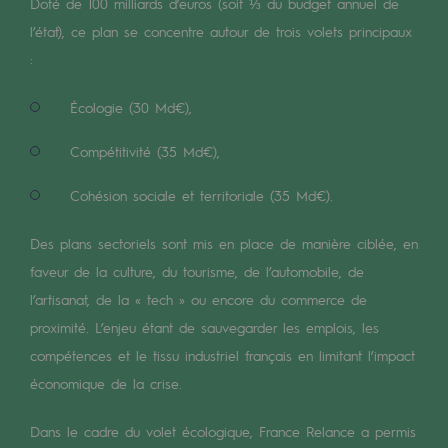
Digitalisation
Doté de 100 milliards d’euros (soit ⅓ du budget annuel de
l’état), ce plan se concentre autour de trois volets principaux
Transversalité et Collaboratif
:
Notre culture et nos valeurs
Écologie (30 Md€),
Une organisation certifiée
Compétitivité (35 Md€),
Notre organisation
Cohésion sociale et territoriale (35 Md€).
Notre organisation
Des plans sectoriels sont mis en place de manière ciblée, en
Gouvernance
faveur de la culture, du tourisme, de l’automobile, de
Indicateurs
l’artisanat, de la « tech » ou encore du commerce de
Publications institutionnelles
proximité. L’enjeu étant de sauvegarder les emplois, les
compétences et le tissu industriel français en limitant l’impact
Où nous trouver
économique de la crise.
Les énergies d'avenir
Dans le cadre du volet écologique, France Relance a permis