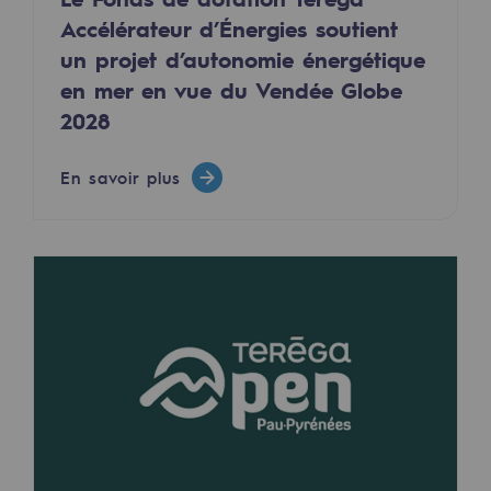
Accélérateur d’Énergies soutient
Sécurité et cybersécurité
un projet d’autonomie énergétique
Santé et sécurité au travail
en mer en vue du Vendée Globe
2028
Sécurité industrielle
En savoir plus
Gouvernance responsable
Gouvernance responsable
CADRE, le programme gouvernance
Organisation
Éthique et conformité
Achats responsables
Fonds de dotation
Fonds de dotation