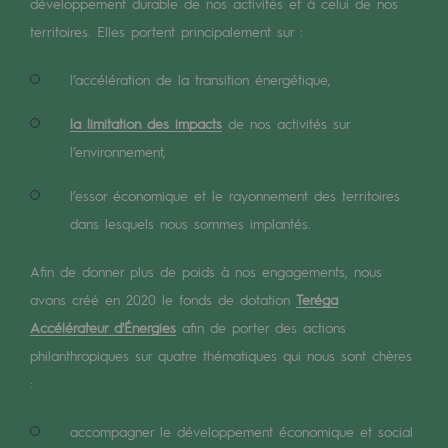
Digitalisation
développement durable de nos activités et à celui de nos
territoires. Elles portent principalement sur :
Transversalité et Collaboratif
Notre culture et nos valeurs
l’accélération de la transition énergétique,
Une organisation certifiée
la limitation des impacts
de nos activités sur
l’environnement,
Notre organisation
l’essor économique et le rayonnement des territoires
Notre organisation
dans lesquels nous sommes implantés.
Gouvernance
Afin de donner plus de poids à nos engagements, nous
Indicateurs
avons créé en 2020 le fonds de dotation
Teréga
Publications institutionnelles
Accélérateur d'Énergies
afin de porter des actions
philanthropiques sur quatre thématiques qui nous sont chères
Où nous trouver
:
Les énergies d'avenir
accompagner le développement économique et social