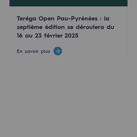
Présentation du fonds de dotation
Teréga Open Pau-Pyrénées : la
Gouvernance du fonds de dotation et po
septième édition se déroulera du
16 au 23 février 2025
Soumettre un projet
En savoir plus
Nos activités
Nos activités
Transport de gaz
Transport de gaz
Savoir-faire
Projet type
Exploitation du réseau de gaz