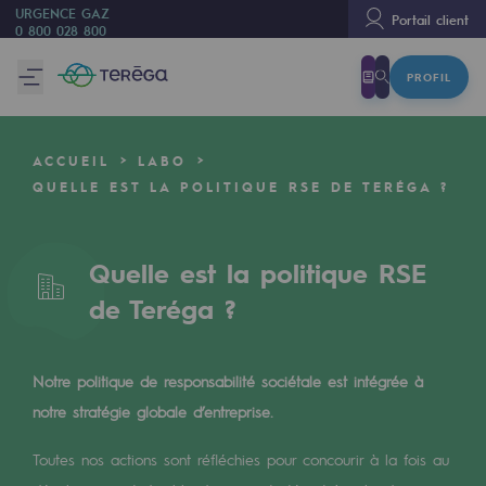
URGENCE GAZ
Portail client
0 800 028 800
PROFIL
Nous sommes
Nous sommes
ACCUEIL
LABO
80 ans d'histoire
QUELLE EST LA POLITIQUE RSE DE TERÉGA ?
Teréga
Teréga
Quelle est la politique RSE
de Teréga ?
Accélérateur de la transition énergétique
Un réseau local et européen
Notre politique de responsabilité sociétale est intégrée à
Une organisation adaptative et ouverte
notre stratégie globale d’entreprise.
Une organisation adaptative et o
Toutes nos actions sont réfléchies pour concourir à la fois au