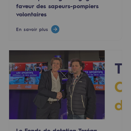
faveur des sapeurs-pompiers
Territorial
volontaires
Engagements auprès des territoires
En savoir plus
Social
Social
Notre investissement dans les compéte
Inclusion
Mixité et égalité Femme-Homme
QVCT
Sécurité
Sécurité
PARI 2035, le programme de sécurité
Le Fonds de dotation Teréga