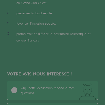
Les énergies d'avenir
du Grand Sud-Ouest,
préserver la biodiversité,
Notre vision
Gaz renouvelables et procédés durables
favoriser l’inclusion sociale,
Gaz renouvelables et procédés d
promouvoir et diffuser le patrimoine scientifique et
culturel français.
Pyrogazéification et gazéification hydro
Méthanation
Captage de CO2
Nouveaux usages
VOTRE AVIS NOUS INTÉRESSE !
Concertations CH4, H2 et CO2
Oui,
cette explication répond à mes
Espace pédagogique
questions
Espace pédagogique