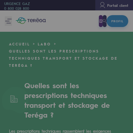
URGENCE GAZ
Portail client
0 800 028 800
PROFIL
Nous sommes
Nous sommes
ACCUEIL
LABO
80 ans d'histoire
QUELLES SONT LES PRESCRIPTIONS
TECHNIQUES TRANSPORT ET STOCKAGE DE
Teréga
TERÉGA ?
Teréga
Accélérateur de la transition énergétique
Quelles sont les
prescriptions techniques
Un réseau local et européen
transport et stockage de
Une organisation adaptative et ouverte
Teréga ?
Une organisation adaptative et o
Les prescriptions techniques rassemblent les exigences