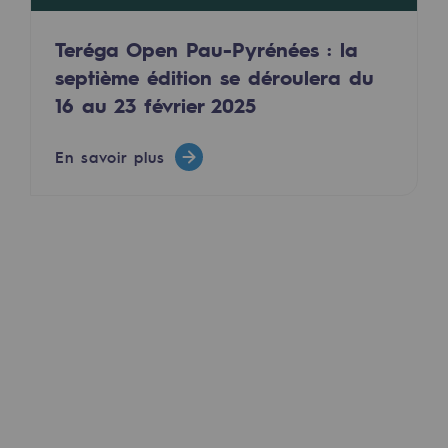
Sécurité et cybersécurité
Teréga Open Pau-Pyrénées : la
Santé et sécurité au travail
septième édition se déroulera du
16 au 23 février 2025
Sécurité industrielle
En savoir plus
Gouvernance responsable
Gouvernance responsable
CADRE, le programme gouvernance
Organisation
Éthique et conformité
Achats responsables
Fonds de dotation
Fonds de dotation