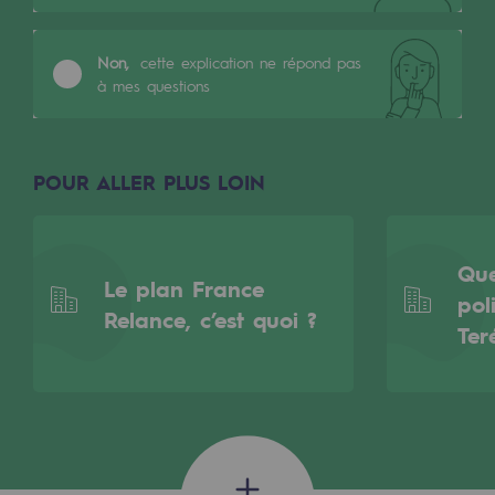
Les énergies d'avenir
Notre vision
Non,
cette explication ne répond pas
à mes questions
Gaz renouvelables et procédés durables
Gaz renouvelables et procédés d
POUR ALLER PLUS LOIN
Pyrogazéification et gazéification hydro
Méthanation
Que
Captage de CO2
Le plan France
pol
Relance, c’est quoi ?
Ter
Nouveaux usages
Concertations CH4, H2 et CO2
Espace pédagogique
Espace pédagogique