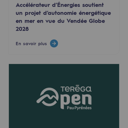
Accélérateur d’Énergies soutient
Territorial
un projet d’autonomie énergétique
Engagements auprès des territoires
en mer en vue du Vendée Globe
2028
Social
Social
En savoir plus
Notre investissement dans les compéte
Inclusion
Mixité et égalité Femme-Homme
QVCT
Sécurité
Sécurité
PARI 2035, le programme de sécurité