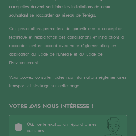
Digitalisation
auxquelles doivent satisfaire les installations de ceux
Transversalité et Collaboratif
souhaitant se raccorder au réseau de Teréga.
Notre culture et nos valeurs
Ces prescriptions permettent de garantir que la conception
Une organisation certifiée
technique et l’exploitation des canalisations et installations à
raccorder sont en accord avec notre réglementation, en
Notre organisation
application du Code de l'Énergie et du Code de
Notre organisation
l’Environnement.
Gouvernance
Vous pouvez consulter toutes nos informations réglementaires
transport et stockage sur
cette page
.
Indicateurs
Publications institutionnelles
VOTRE AVIS NOUS INTÉRESSE !
Où nous trouver
Oui,
cette explication répond à mes
Les énergies d'avenir
questions