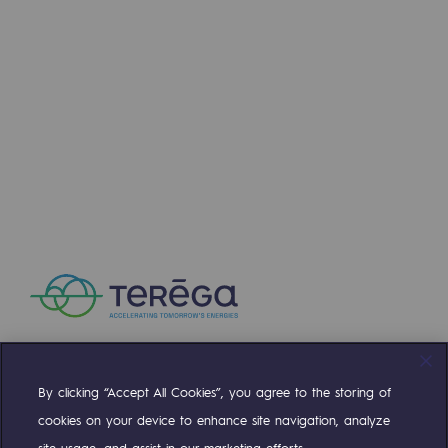
Press releases
News
Documentation
Event
Teréga's editorial
Actions supported by Teréga
By clicking “Accept All Cookies”, you agree to the storing of
Compte Twitter
Compte Facebook
Compte Linkedin
Compte Youtube
cookies on your device to enhance site navigation, analyze
site usage, and assist in our marketing efforts.