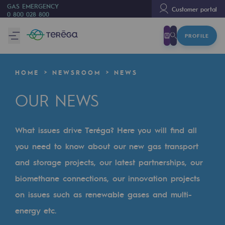
GAS EMERGENCY
Customer portal
0 800 028 800
PROFILE
We are
We are
HOME
NEWSROOM
NEWS
80 years of history
OUR NEWS
Teréga
Teréga
What issues drive Teréga? Here you will find all
Accelerator of energy transition
you need to know about our new gas transport
A local and European network
and storage projects, our latest partnerships, our
biomethane connections, our innovation projects
An adaptive and open organisation
on issues such as renewable gases and multi-
An adaptive and open organisat
energy etc.