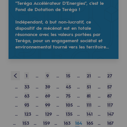
"Teréga Accélérateur D'Energies", c'est le
Safety and cybersecurity
Fond de Dotation de Teréga !
Health and safety at work
Indépendant, à but non-lucratif, ce
dispositif de mécénat est en totale
Industrial safety
résonance avec les valeurs portées par
Teréga, pour un engagement sociétal et
environnemental tourné vers les territoire…
Responsible governance
Responsible governance
CADRE, the governance programme
Prev
1
...
9
...
15
...
21
...
27
Organisation
...
33
...
39
...
45
...
51
...
57
Ethics and compliance
...
63
...
69
...
75
...
81
...
87
Sustainable procurement
...
93
...
99
...
105
...
111
...
117
...
123
...
129
...
135
...
141
...
147
Endowment fund
...
153
...
159
...
163
164
165
...
167
Endowment fund