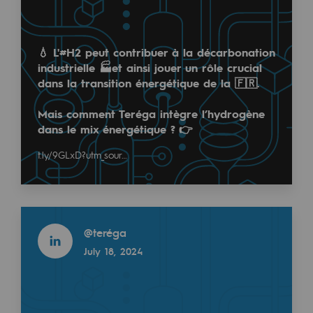
Regional
Commitments to the territories
💧 L'
#H2
peut contribuer à la décarbonation
industrielle 🏭et ainsi jouer un rôle crucial
Social
dans la transition énergétique de la 🇫🇷.
Social
Mais comment Teréga intègre l’hydrogène
dans le mix énergétique ? 👉
Investing in skills
t.ly/9GLxD?utm_sour…
Inclusion
Gender diversity and equality
Read more
Quality of life and work conditions
@
teréga
Safety
July 18, 2024
Safety
PARI 2035, the safety program