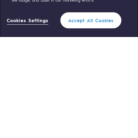
OUR TEAMS ARE AT YOUR SERVICE
Cookies Settings
Accept All Cookies
0 559 133 400
Teréga Standard
Filter
0 800 028 800
Gas emergency
CLOSE
QUICK ACCESS
Contact us
Reglementation
Join us
Customer portal
Newsroom
Personal data
Legal notices
Cookies management
Accessibility : partially compliant
Themes