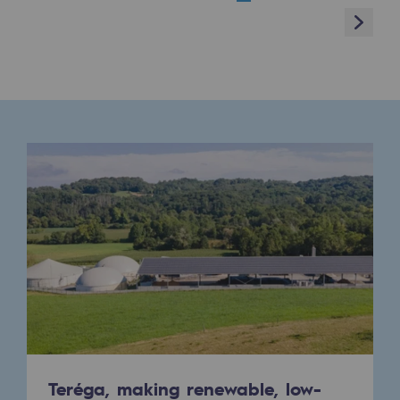
Next
Presentation of the endowment fund
Endowment fund governance and patron
Contact us or submit a project
Our activities
Our activities
Gas transport
Gas transport
Expertise
Typical project
Operation of the gas grid
Teréga, making renewable, low-