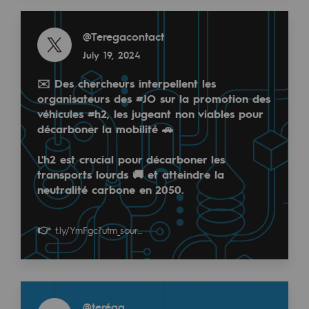
2050: a world of renewable, low-carbon
Read more
@
Teregacontact
Hydrogen Objective
July 19, 2024
CCUS zero CO2 objective
✉️ Des chercheurs interpellent les
Biomethane Objective
organisateurs des
#JO
sur la promotion des
véhicules
#h2
, les jugeant non viables pour
The Lab
décarboner la mobilité 🚗
Committed actor
L'h2 est crucial pour décarboner les
transports lourds 🚚 et atteindre la
Committed actor
neutralité carbone en 2050.
CSR ambition
👉
t.ly/YmFgc?utm_sour…
Environmental responsibility
Environmental responsibility
Read more
BE POSITIF, the environmental responsibi
@
teréga