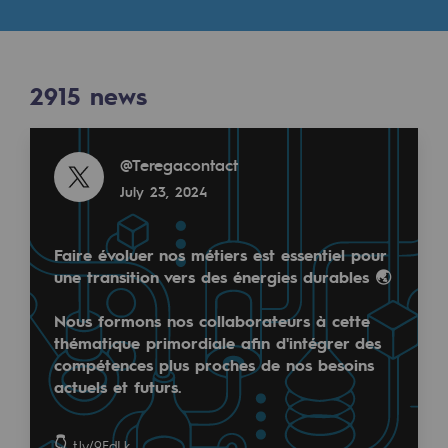
Digitisation
Cross-fertilisation and teamwork
Our culture and values
2915
news
A certified organisation
Read more
@
Teregacontact
Our organisation
July 23, 2024
Our organisation
Governance
Faire évoluer nos métiers est essentiel pour
une transition vers des énergies durables 🌏
Indicators
Nous formons nos collaborateurs à cette
Institutional publications
thématique primordiale afin d'intégrer des
compétences plus proches de nos besoins
Where to find us
actuels et futurs.
Tomorrow's energies
👇
t.ly/9FdLk