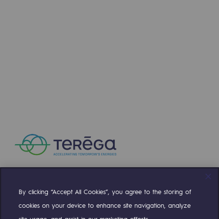
Press releases
News
Documentation
Event
Teréga's editorial
Actions supported by Teréga
By clicking “Accept All Cookies”, you agree to the storing of
Compte Twitter
Compte Facebook
Compte Linkedin
Compte Youtube
cookies on your device to enhance site navigation, analyze
site usage, and assist in our marketing efforts.