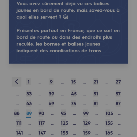
Vous avez sûrement déjà vu ces balises
Safety and cybersecurity
jaunes en bord de route, mais savez-vous à
quoi elles servent ? 🤔
Health and safety at work
Présentes partout en France, que ce soit en
Industrial safety
bord de route ou dans des endroits plus
reculés, les bornes et balises jaunes
indiquent des canalisations de trans…
Responsible governance
Responsible governance
CADRE, the governance programme
Prev
1
...
9
...
15
...
21
...
27
Organisation
...
33
...
39
...
45
...
51
...
57
Ethics and compliance
...
63
...
69
...
75
...
81
...
87
Sustainable procurement
88
89
90
...
93
...
99
...
105
...
111
...
117
...
123
...
129
...
135
...
Endowment fund
141
...
147
...
153
...
159
...
165
...
Endowment fund