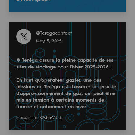
Tomorrow's energies
Our vision
Read more
Renewable gases and sustainable gases
@
Teregacontact
Renewable gases and sustainabl
May 5, 2025
Pyro-gasification and hydrothermal gasif
❄ Teréga assure la pleine capacité de ses
Methanation
sites de stockage pour l'hiver 2025-2026 !
CO2 capture
En tant qu'opérateur gazier, une des
missions de Teréga est d'assurer la sécurité
Sustainable uses
d'approvisionnement de gaz, qui peut être
mis en tension à certains moments de
CH4, H2 and CO2 consultation
l'année et notamment en hiver.
Educational space
https://t.co/nB2yboWfU3
Educational space