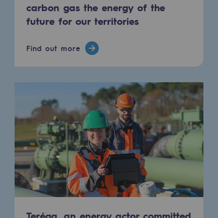
Connection
carbon gas the energy of the
future for our territories
Gas storage
Gas storage
Find out more
Expertise
Typical project
Historic infrastructures
Biomethane
Biomethane
Biomethane: Challenges and opportunitie
What is methanisation ?
Teréga, flagship partner in biomethane
Teréga, an energy actor committed