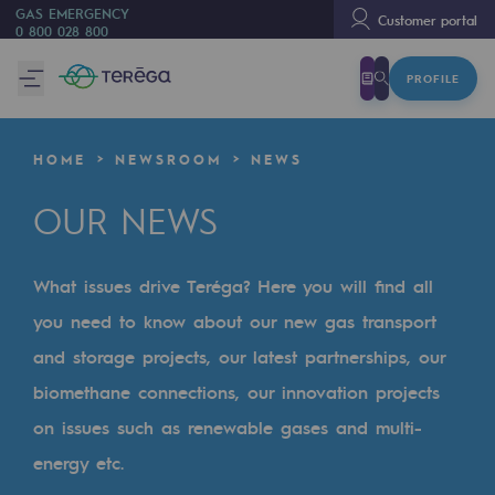
GAS EMERGENCY
Customer portal
0 800 028 800
PROFILE
We are
We are
HOME
NEWSROOM
NEWS
80 years of history
OUR NEWS
Teréga
Teréga
What issues drive Teréga? Here you will find all
Accelerator of energy transition
you need to know about our new gas transport
A local and European network
and storage projects, our latest partnerships, our
biomethane connections, our innovation projects
An adaptive and open organisation
on issues such as renewable gases and multi-
An adaptive and open organisat
energy etc.