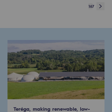
Next
167
Presentation of the endowment fund
Endowment fund governance and patron
Contact us or submit a project
Our activities
Our activities
Gas transport
Gas transport
Expertise
Typical project
Operation of the gas grid
Teréga, making renewable, low-