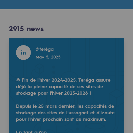
Digitisation
Cross-fertilisation and teamwork
Our culture and values
2915
news
A certified organisation
Read more
@
teréga
Our organisation
May 5, 2025
Our organisation
Governance
❄ Fin de l'hiver 2024-2025, Teréga assure
Indicators
déjà la pleine capacité de ses sites de
stockage pour l'hiver 2025-2026 !
Institutional publications
Depuis le 25 mars dernier, les capacités de
Where to find us
stockage des sites de Lussagnet et d'Izaute
pour l'hiver prochain sont au maximum.
Tomorrow's energies
En tant qu'op…