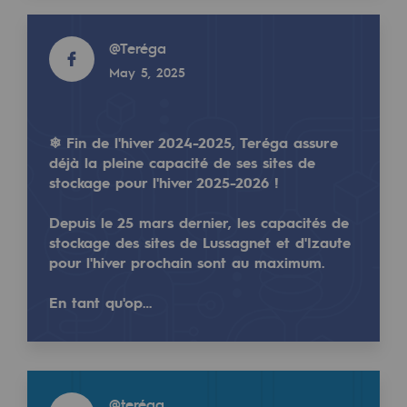
2050: a world of renewable, low-carbon
Read more
@
Teréga
Hydrogen Objective
May 5, 2025
CCUS zero CO2 objective
Biomethane Objective
❄ Fin de l'hiver 2024-2025, Teréga assure
déjà la pleine capacité de ses sites de
The Lab
stockage pour l'hiver 2025-2026 !
Committed actor
Depuis le 25 mars dernier, les capacités de
Committed actor
stockage des sites de Lussagnet et d'Izaute
pour l'hiver prochain sont au maximum.
CSR ambition
En tant qu'op…
Environmental responsibility
Environmental responsibility
Read more
BE POSITIF, the environmental responsibi
@
teréga