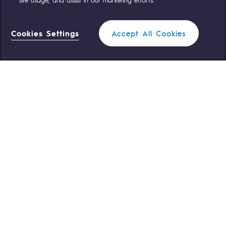
OUR TEAMS ARE AT YOUR SERVICE
Cookies Settings
Accept All Cookies
0 559 133 400
Teréga Standard
Filter
0 800 028 800
Gas emergency
CLOSE
QUICK ACCESS
Contact us
Reglementation
Join us
Customer portal
Newsroom
Personal data
Legal notices
Cookies management
Accessibility : partially compliant
Themes