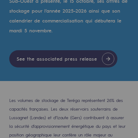
Digitisation
Sud-Ouest a présenté, le 15 octobre, ses offres de
stockage pour l’année 2025-2026 ainsi que son
Cross-fertilisation and teamwork
calendrier de commercialisation qui débutera le
Our culture and values
mardi 5 novembre.
A certified organisation
Our organisation
See the associated press release
Our organisation
Governance
Indicators
Institutional publications
Les volumes de stockage de Teréga représentent 26% des
capacités françaises. Les deux réservoirs souterrains de
Where to find us
Lussagnet (Landes) et d’Izaute (Gers) contribuent à assurer
la sécurité d’approvisionnement énergétique du pays et leur
Tomorrow's energies
position géographique leur confère un rôle majeur au