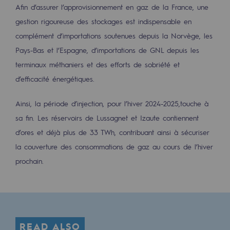
Afin d’assurer l’approvisionnement en gaz de la France, une
Decarbonization: a priority
gestion rigoureuse des stockages est indispensable en
Limiting atmospheric emissions
complément d’importations soutenues depuis la Norvège, les
Pays-Bas et l’Espagne, d’importations de GNL depuis les
Energy management
terminaux méthaniers et des efforts de sobriété et
Biodiversity preservation
d’efficacité énergétiques.
Impact management
Ainsi, la période d’injection, pour l’hiver 2024-2025,touche à
sa fin. Les réservoirs de Lussagnet et Izaute contiennent
Social and regional responsibility
d’ores et déjà plus de 33 TWh, contribuant ainsi à sécuriser
Social and regional responsibility
la couverture des consommations de gaz au cours de l’hiver
Energiz Mouv
prochain.
Energiz Mouv
Teréga's social and regional program
Regional
READ ALSO