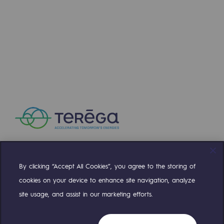
Hydrogen
Hydrogen
Hydrogen: Challenges and opportunities
Hydrogen production
Hydrogen transport
Hydrogen storage
HySoW project
H2med project
By clicking “Accept All Cookies”, you agree to the storing of
Compte Twitter
Compte Facebook
Compte Linkedin
Compte Youtube
H2 and CO2 Call for Expressions of Inter
cookies on your device to enhance site navigation, analyze
site usage, and assist in our marketing efforts.
Grid mapping
OUR TEAMS ARE AT YOUR SERVICE
Strategie & Innovation