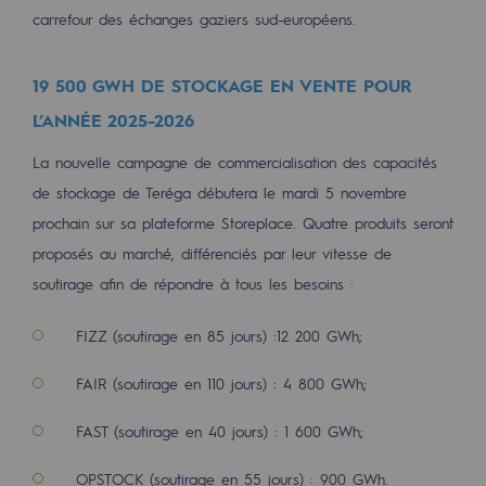
Tomorrow's energies
carrefour des échanges gaziers sud-européens.
Our vision
19 500 GWH DE STOCKAGE EN VENTE POUR
Renewable gases and sustainable gases
L’ANNÉE 2025-2026
Renewable gases and sustainabl
La nouvelle campagne de commercialisation des capacités
Pyro-gasification and hydrothermal gasif
de stockage de Teréga débutera le mardi 5 novembre
prochain sur sa plateforme Storeplace. Quatre produits seront
Methanation
proposés au marché, différenciés par leur vitesse de
CO2 capture
soutirage afin de répondre à tous les besoins :
Sustainable uses
FIZZ (soutirage en 85 jours) :12 200 GWh;
CH4, H2 and CO2 consultation
FAIR (soutirage en 110 jours) : 4 800 GWh;
Educational space
FAST (soutirage en 40 jours) : 1 600 GWh;
Educational space
OPSTOCK (soutirage en 55 jours) : 900 GWh.