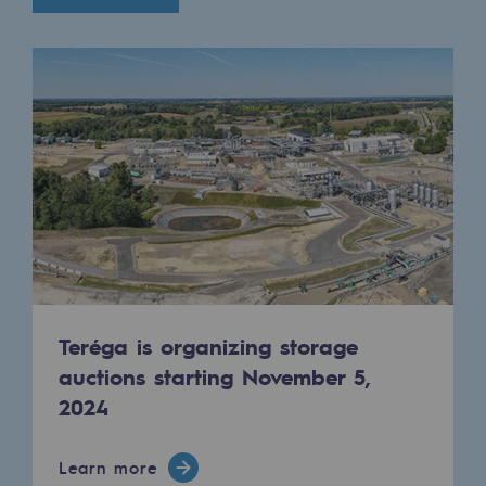
Regional
Commitments to the territories
Social
Social
Investing in skills
Inclusion
Gender diversity and equality
Quality of life and work conditions
Teréga is organizing storage
auctions starting November 5,
Safety
2024
Safety
Learn more
PARI 2035, the safety program