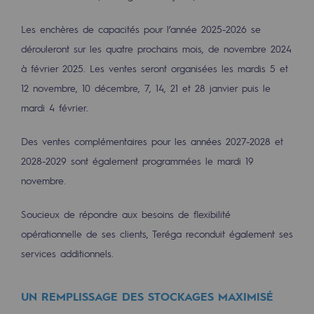
2050: a world of renewable, low-carbon
Les enchères de capacités pour l’année 2025-2026 se
Hydrogen Objective
dérouleront sur les quatre prochains mois, de novembre 2024
CCUS zero CO2 objective
à février 2025. Les ventes seront organisées les mardis 5 et
12 novembre, 10 décembre, 7, 14, 21 et 28 janvier puis le
Biomethane Objective
mardi 4 février.
The Lab
Des ventes complémentaires pour les années 2027-2028 et
Committed actor
2028-2029 sont également programmées le mardi 19
novembre.
Committed actor
Soucieux de répondre aux besoins de flexibilité
CSR ambition
opérationnelle de ses clients, Teréga reconduit également ses
Environmental responsibility
services additionnels.
Environmental responsibility
UN REMPLISSAGE DES STOCKAGES MAXIMISÉ
BE POSITIF, the environmental responsibi