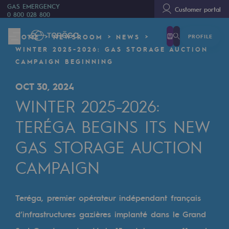
GAS EMERGENCY
Customer portal
0 800 028 800
PROFILE
HOME
NEWSROOM
NEWS
We are
WINTER 2025-2026: GAS STORAGE AUCTION
We are
CAMPAIGN BEGINNING
80 years of history
OCT 30, 2024
WINTER 2025-2026:
Teréga
Teréga
TERÉGA BEGINS ITS NEW
GAS STORAGE AUCTION
Accelerator of energy transition
CAMPAIGN
A local and European network
An adaptive and open organisation
Teréga, premier opérateur indépendant français
An adaptive and open organisat
d’infrastructures gazières implanté dans le Grand