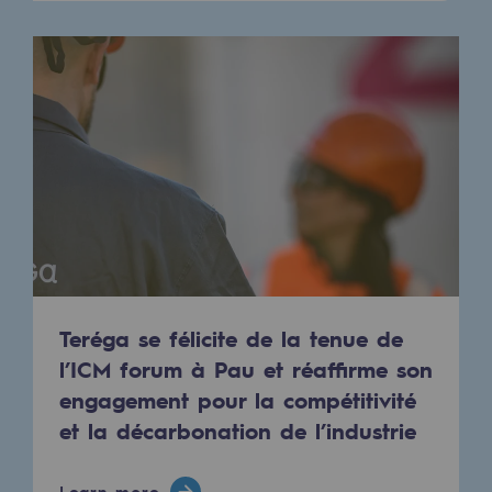
Presentation of the endowment fund
Endowment fund governance and patron
Contact us or submit a project
Our activities
Our activities
Gas transport
Gas transport
Teréga se félicite de la tenue de
l’ICM forum à Pau et réaffirme son
Expertise
engagement pour la compétitivité
Typical project
et la décarbonation de l’industrie
Operation of the gas grid