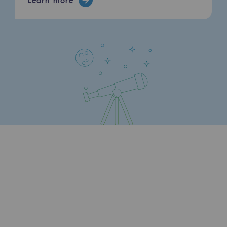
Learn more
Connection
Gas storage
Gas storage
Expertise
Typical project
Historic infrastructures
Biomethane
Biomethane
Biomethane: Challenges and opportunitie
What is methanisation ?
Teréga, flagship partner in biomethane