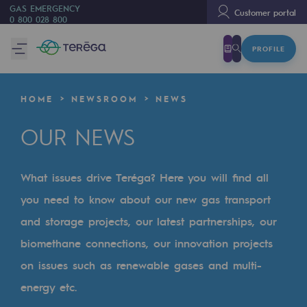
GAS EMERGENCY
Customer portal
0 800 028 800
PROFILE
We are
We are
HOME
NEWSROOM
NEWS
80 years of history
OUR NEWS
Teréga
Teréga
What issues drive Teréga? Here you will find all
Accelerator of energy transition
you need to know about our new gas transport
A local and European network
and storage projects, our latest partnerships, our
biomethane connections, our innovation projects
An adaptive and open organisation
on issues such as renewable gases and multi-
An adaptive and open organisat
energy etc.