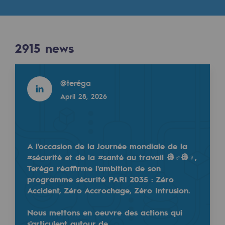
Digitisation
Results
Cross-fertilisation and teamwork
Our culture and values
2915
news
2915
NEWS
A certified organisation
Read more
@
teréga
Read more
Our organisation
April 28, 2026
@
teréga
Our organisation
February 23, 2026
Governance
Indicators
A l'occasion de la Journée mondiale de la
#sécurité et de la #santé au travail 👷♂️👷♀️,
Institutional publications
Teréga réaffirme l'ambition de son
programme sécurité PARI 2035 : Zéro
Where to find us
Accident, Zéro Accrochage, Zéro Intrusion.
Tomorrow's energies
Nous mettons en oeuvre des actions qui
Coup de projecteur de Placéco Béarn sur les projet
s'articulent autour de…