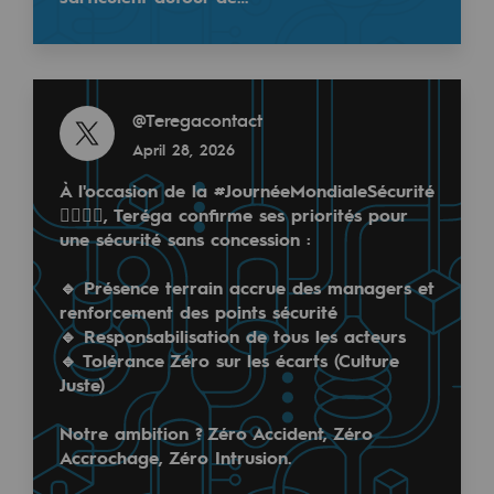
Tomorrow's energies
L’association H2ai : Une alliance industrie…
Our vision
Read more
Renewable gases and sustainable gases
@
Teregacontact
Read more
Renewable gases and sustainabl
April 28, 2026
@
teréga
February 20, 2026
À l'occasion de la #JournéeMondialeSécurité
Pyro-gasification and hydrothermal gasif
👷‍♂️👷‍♀️, Teréga confirme ses priorités pour
Methanation
une sécurité sans concession :
CO2 capture
🔹 Présence terrain accrue des managers et
renforcement des points sécurité
Sustainable uses
🔹 Responsabilisation de tous les acteurs
🔹 Tolérance Zéro sur les écarts (Culture
La R&I chez Teréga, c'est quoi ? 🚀
CH4, H2 and CO2 consultation
Juste)
Dans un monde en pleine mutation, où la #TransitionÉ
Educational space
Notre ambition ? Zéro Accident, Zéro
Accrochage, Zéro Intrusion.
Educational space
Chez Teréga, l'#inno…