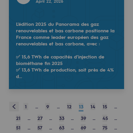
April 22, 2026
Safety and cybersecurity
Health and safety at work
L'édition 2025 du Panorama des gaz
renouvelables et bas carbone positionne la
Industrial safety
France comme leader européen des gaz
renouvelables et bas carbone, avec :
Responsible governance
✅ 15,6 TWh de capacités d’injection de
Responsible governance
biométhane fin 2025
✅ 13,6 TWh de production, soit près de 4%
CADRE, the governance programme
d…
Organisation
Ethics and compliance
Prev
1
...
9
...
12
13
14
15
...
Sustainable procurement
21
...
27
...
33
...
39
...
45
...
Endowment fund
51
...
57
...
63
...
69
...
75
...
Endowment fund