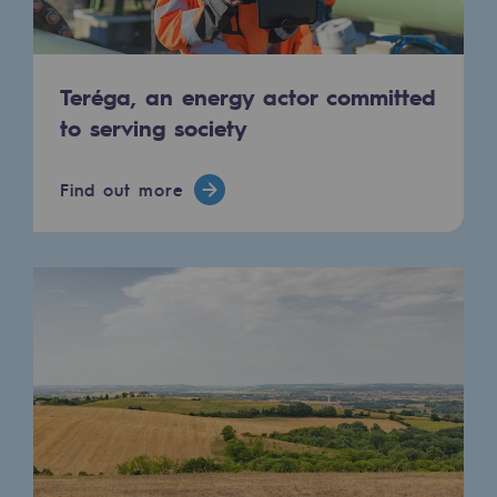
Hydrogen
Hydrogen
Teréga, an energy actor committed
Hydrogen: Challenges and opportunities
to serving society
Hydrogen production
Le sport, plus que des performances : un ciment pour
Find out more
Hydrogen transport
Ce soir, en marge du Teréga Open Pau-Pyrénées, à l
…
Hydrogen storage
HySoW project
H2med project
Read more
@
Teregacontact
H2 and CO2 Call for Expressions of Inter
February 13, 2026
Grid mapping
Strategie & Innovation