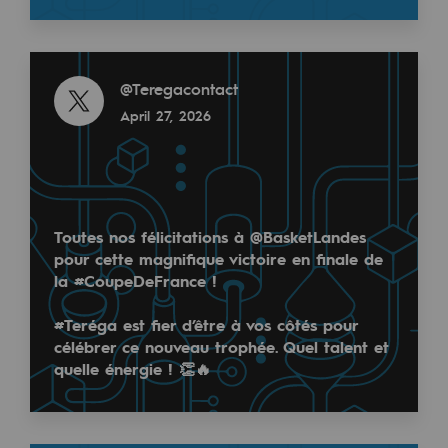
Decarbonization: a priority
@
teréga
February 17, 2026
Read more
Limiting atmospheric emissions
@
Teregacontact
Energy management
April 27, 2026
Biodiversity preservation
Impact management
Social and regional responsibility
Toutes nos félicitations à @BasketLandes
pour cette magnifique victoire en finale de
Ecogaz, qu'est ce que c'est ?🧐
Social and regional responsibility
la #CoupeDeFrance !
Le dispositif Ecogaz ou "baromètre du réseau de g
Energiz Mouv
#Teréga est fier d’être à vos côtés pour
Energiz Mouv
célébrer ce nouveau trophée. Quel talent et
quelle énergie ! 👏🔥
Teréga's social and regional program
Read more
@
Teregacontact
Regional
February 17, 2026