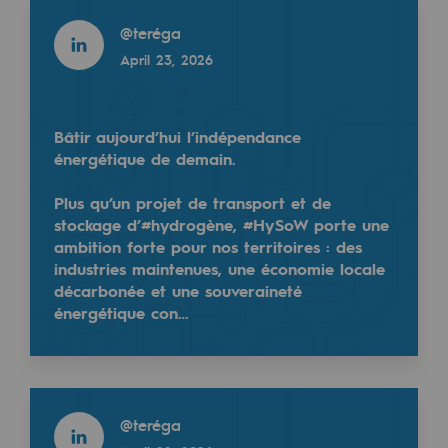
Read more
Regional
@
teréga
April 23, 2026
Commitments to the territories
Ecogaz, qu'est ce que c'est ?🧐
Social
Bâtir aujourd’hui l’indépendance
Social
Le dispositif Ecogaz ou "baromètre du réseau de ga
énergétique de demain.
Opéré par @natrangroupe et #Teréga avec le soutien
Investing in skills
Plus qu’un projet de transport et de
stockage d’#hydrogène, #HySoW porte une
Inclusion
ambition forte pour nos territoires : des
Vous voulez en savoir plus ? Rendez vous sur le si
industries maintenues, une économie locale
Gender diversity and equality
décarbonée et une souveraineté
Quality of life and work conditions
énergétique con…
Safety
Safety
Read more
@
teréga
PARI 2035, the safety program