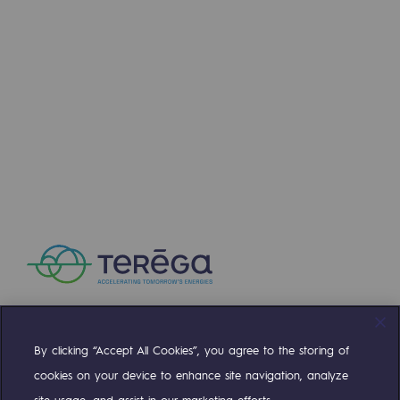
@
teréga
Press releases
April 17, 2025
News
Documentation
Event
Teréga's editorial
Teréga est partenaire du Forum Européen des Mobil
Actions supported by Teréga
L'objectif de ce forum ? 🎯
👉 Donner un panorama exhaustif des textes votés p
👉 Accompagner la transfor…
By clicking “Accept All Cookies”, you agree to the storing of
Compte Twitter
Compte Facebook
Compte Linkedin
Compte Youtube
1
2
3
4
5
6
7
8
9
10
Prev
cookies on your device to enhance site navigation, analyze
11
12
13
14
15
16
17
18
19
site usage, and assist in our marketing efforts.