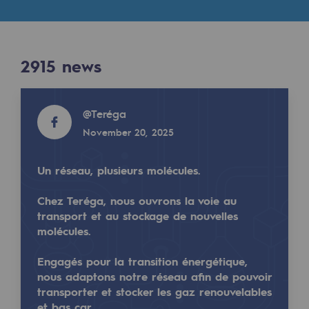
Digitisation
Results
Cross-fertilisation and teamwork
Our culture and values
2915
news
2915
NEWS
A certified organisation
Read more
@
Teréga
Read more
Our organisation
November 20, 2025
@
teréga
Our organisation
April 23, 2025
Governance
Un réseau, plusieurs molécules.
Indicators
Chez Teréga, nous ouvrons la voie au
transport et au stockage de nouvelles
Institutional publications
molécules.
Where to find us
Engagés pour la transition énergétique,
nous adaptons notre réseau afin de pouvoir
Tomorrow's energies
transporter et stocker les gaz renouvelables
La série "Vies de Femmes : Positive génération" con
et bas car…