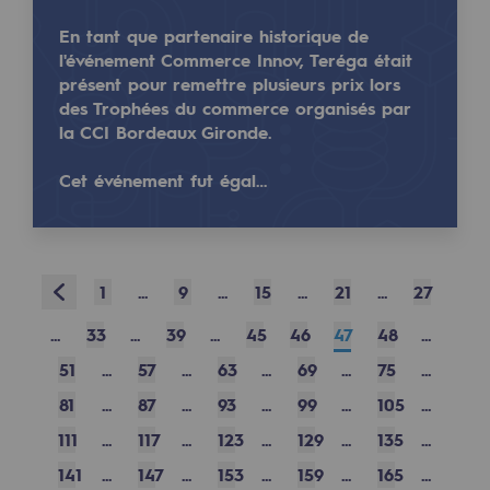
Safety and cybersecurity
En tant que partenaire historique de
l'événement Commerce Innov, Teréga était
Health and safety at work
présent pour remettre plusieurs prix lors
des Trophées du commerce organisés par
Industrial safety
la CCI Bordeaux Gironde.
Teréga, engagé dans la réduction de son impact c
Cet événement fut égal…
Responsible governance
En Europe, les émissions de gaz à effet de serre o
Responsible governance
CADRE, the governance programme
Prev
1
...
9
...
15
...
21
...
27
Read more
Organisation
@
Teregacontact
...
33
...
39
...
45
46
47
48
...
Ethics and compliance
April 22, 2025
51
...
57
...
63
...
69
...
75
...
Sustainable procurement
81
...
87
...
93
...
99
...
105
...
111
...
117
...
123
...
129
...
135
...
Endowment fund
141
...
147
...
153
...
159
...
165
...
Endowment fund