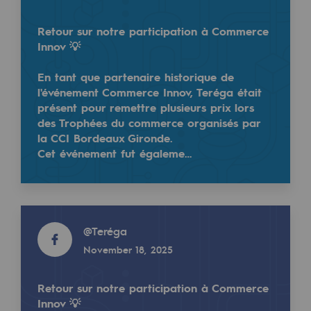
Regional
Retour sur notre participation à Commerce
Commitments to the territories
Innov 💡
En tant que partenaire historique de
Social
l'événement Commerce Innov, Teréga était
Social
présent pour remettre plusieurs prix lors
des Trophées du commerce organisés par
Investing in skills
la CCI Bordeaux Gironde.
Teréga, engagé dans la réduction de son impact c
Cet événement fut égaleme…
Inclusion
En Europe, les émissions de gaz à effet de serre o
Gender diversity and equality
Read more
Quality of life and work conditions
@
Teréga
Read more
Safety
November 18, 2025
@
Teréga
April 22, 2025
Safety
Retour sur notre participation à Commerce
Innov 💡
PARI 2035, the safety program