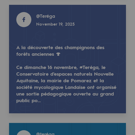
2050: a world of renewable, low-carbon
Read more
@
Teréga
Hydrogen Objective
Read more
November 19, 2025
@
Teregacontact
CCUS zero CO2 objective
April 23, 2025
Biomethane Objective
A la découverte des champignons des
forêts anciennes 🍄
The Lab
Ce dimanche 16 novembre, #Teréga, le
Committed actor
Conservatoire d'espaces naturels Nouvelle
Committed actor
Aquitaine, la mairie de Pomarez et la
"Vies de Femmes : Positive génération" continue 
société mycologique Landaise ont organisé
"Je reste persuadée que c'est en période de crise qu'
une sortie pédagogique ouverte au grand
CSR ambition
public po…
Environmental responsibility
👉
urlr.me/W2TSD5
Environmental responsibility
Read more
BE POSITIF, the environmental responsibi
@
teréga
Read more