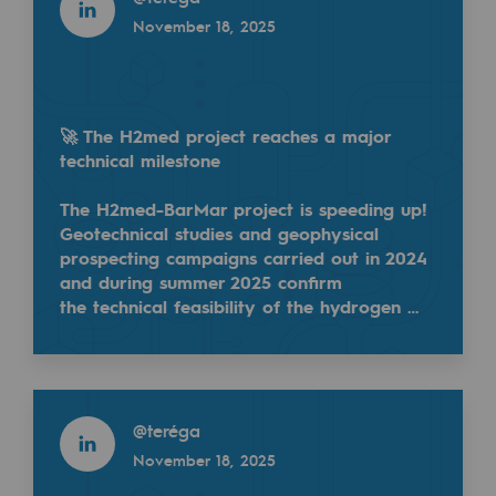
Decarbonization: a priority
November 18, 2025
@
teréga
April 22, 2025
Limiting atmospheric emissions
Energy management
🚀 The H2med project reaches a major
Biodiversity preservation
technical milestone
Impact management
The H2med-BarMar project is speeding up!
Geotechnical studies and geophysical
Social and regional responsibility
prospecting campaigns carried out in 2024
and during summer 2025 confirm
Teréga, engagé dans la réduction de son impact c
Social and regional responsibility
the technical feasibility of the hydrogen …
En Europe, les émissions de gaz à effet de serre o
Energiz Mouv
Energiz Mouv
Read more
Teréga's social and regional program
@
teréga
Read more
November 18, 2025
@
teréga
Regional
April 22, 2025