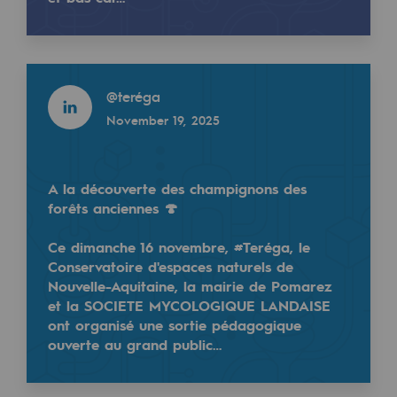
Tomorrow's energies
DRH de l'information chez France Télévisions, Audr
Our vision
Read more
Renewable gases and sustainable gases
@
teréga
Read more
Renewable gases and sustainabl
November 19, 2025
@
Teréga
April 23, 2025
Pyro-gasification and hydrothermal gasif
A la découverte des champignons des
Methanation
forêts anciennes 🍄
CO2 capture
Ce dimanche 16 novembre, #Teréga, le
Conservatoire d'espaces naturels de
Sustainable uses
Nouvelle-Aquitaine, la mairie de Pomarez
CH4, H2 and CO2 consultation
et la SOCIETE MYCOLOGIQUE LANDAISE
ont organisé une sortie pédagogique
La série "Vies de Femmes : Positive génération" con
Educational space
ouverte au grand public…
Educational space
DRH de l'information chez France Télévisions, Audr