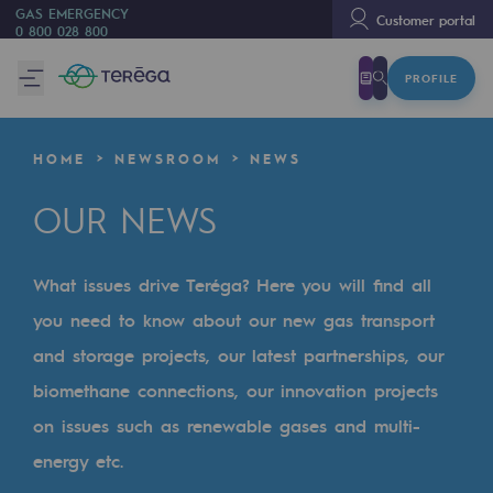
GAS EMERGENCY
Customer portal
0 800 028 800
PROFILE
We are
We are
HOME
NEWSROOM
NEWS
80 years of history
OUR NEWS
Teréga
Teréga
What issues drive Teréga? Here you will find all
Accelerator of energy transition
you need to know about our new gas transport
A local and European network
and storage projects, our latest partnerships, our
biomethane connections, our innovation projects
An adaptive and open organisation
on issues such as renewable gases and multi-
An adaptive and open organisat
energy etc.