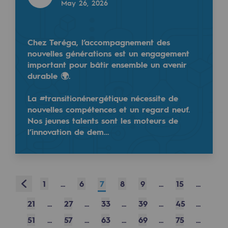
May 26, 2026
Safety and cybersecurity
Health and safety at work
Chez Teréga, l’accompagnement des
nouvelles générations est un engagement
Industrial safety
important pour bâtir ensemble un avenir
L'édition 2025 du Panorama des gaz renouvelables
durable 🌍.
Responsible governance
✅ 15,6 TWh de capacités d’injection de biométhane
La #transitionénergétique nécessite de
✅ 13,6 TWh de production, soit près de 4% de la c
Responsible governance
nouvelles compétences et un regard neuf.
Nos jeunes talents sont les moteurs de
CADRE, the governance programme
l’innovation de dem…
Read more
Organisation
@
Teregacontact
Ethics and compliance
April 22, 2026
Prev
1
...
6
7
8
9
...
15
...
Sustainable procurement
21
...
27
...
33
...
39
...
45
...
Endowment fund
🇫🇷 La France, leader européen des gaz renouvela
51
...
57
...
63
...
69
...
75
...
Endowment fund