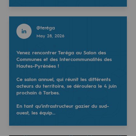
Decarbonization: a priority
@
Teregacontact
April 27, 2026
Limiting atmospheric emissions
Read more
@
teréga
Energy management
Toutes nos félicitations à @BasketLandes pour cett
May 28, 2026
Biodiversity preservation
#Teréga est fier d’être à vos côtés pour célébrer c
Venez rencontrer Teréga au Salon des
Basket Landes
Impact management
Communes et des Intercommunalités des
@BasketLandes
Hautes-Pyrénées !
✅ - Les Landaises remportent la Coupe de France 
Social and regional responsibility
Quelle juste récompense pour ce groupe et ce publ
Ce salon annuel, qui réunit les différents
Social and regional responsibility
Le score du match vous est présenté par notre part
acteurs du territoire, se déroulera le 4 juin
prochain à Tarbes.
#CDFBasket
https://t.co/fDQYisui3v
Energiz Mouv
Energiz Mouv
En tant qu'infrastructeur gazier du sud-
ouest, les équip…
Teréga's social and regional program
Read more
@
teréga
Regional
April 23, 2026