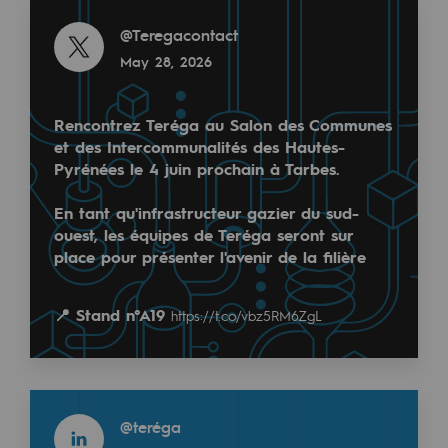
Read more
Regional
@
Teregacontact
May 28, 2026
Commitments to the territories
Social
Rencontrez Teréga au Salon des Communes
Social
et des Intercommunalités des Hautes-
Pyrénées le 4 juin prochain à Tarbes.
Investing in skills
Bâtir aujourd’hui l’indépendance énergétique de de
En tant qu'infrastructeur gazier du sud-
Inclusion
ouest, les équipes de Teréga seront sur
Plus qu’un projet de transport et de stockage d’#
place pour présenter l'avenir de la filière
Gender diversity and equality
Quality of life and work conditions
📍 Stand n°A19
https://t.co/vbz5RM6ZgL
Read more
Safety
@
teréga
April 22, 2026
Safety
Read more
@
teréga
PARI 2035, the safety program