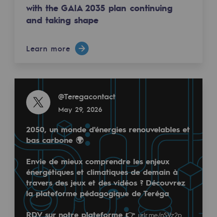
Tomorrow's energies
with the GAIA 2035 plan continuing
Nous mettons en oeuvre des actions qui s'articulen
and taking shape
Our vision
Renewable gases and sustainable gases
Learn more
Read more
Renewable gases and sustainabl
@
Teregacontact
April 28, 2026
Read more
Pyro-gasification and hydrothermal gasif
@
Teregacontact
Methanation
May 29, 2026
À l'occasion de la #JournéeMondialeSécurité 👷‍♂️👷‍♀
CO2 capture
2050, un monde d'énergies renouvelables et
🔹 Présence terrain accrue des managers et renfor
bas carbone 🌍
Sustainable uses
🔹 Responsabilisation de tous les acteurs
🔹 Tolérance Zéro sur les écarts (Culture Juste)
Envie de mieux comprendre les enjeux
CH4, H2 and CO2 consultation
énergétiques et climatiques de demain à
Notre ambition ? Zéro Accident, Zéro Accrochage, Z
travers des jeux et des vidéos ? Découvrez
Educational space
la plateforme pédagogique de Teréga
Educational space
Santé et sécurité au travail, un engagement individue
RDV sur notre plateforme 👉
urlr.me/nSVz2p