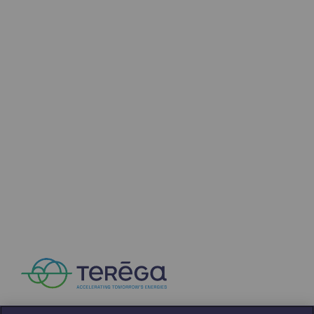
Press releases
News
Documentation
Event
Teréga's editorial
Actions supported by Teréga
NEWS
APR 16, 2026