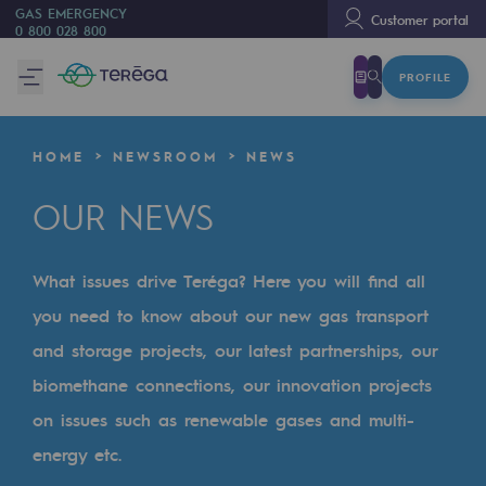
GAS EMERGENCY
Customer portal
0 800 028 800
PROFILE
We are
We are
HOME
NEWSROOM
NEWS
80 years of history
OUR NEWS
Teréga
Teréga
What issues drive Teréga? Here you will find all
Accelerator of energy transition
you need to know about our new gas transport
A local and European network
and storage projects, our latest partnerships, our
biomethane connections, our innovation projects
An adaptive and open organisation
on issues such as renewable gases and multi-
An adaptive and open organisat
energy etc.