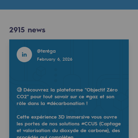
Digitisation
Results
Cross-fertilisation and teamwork
Our culture and values
2915
news
2915
NEWS
A certified organisation
Read more
@
teréga
Read more
Our organisation
February 6, 2026
@
Teréga
Our organisation
October 8, 2025
Governance
Indicators
🧐 Découvrez la plateforme "Objectif Zéro
CO2" pour tout savoir sur ce #gaz et son
Institutional publications
rôle dans la #décarbonation !
Where to find us
Cette expérience 3D immersive vous ouvre
les portes de nos solutions #CCUS (Captage
Tomorrow's energies
et valorisation du dioxyde de carbone), des
procédés qui complèten…