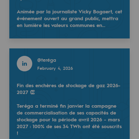
Safety and cybersecurity
Animée par la journaliste Vicky Bogaert, cet
événement ouvert au grand public, mettra
Health and safety at work
en lumière les valeurs communes en…
Industrial safety
Retour sur un événement dédié au rôle des gaz reno
Responsible governance
Read more
@
teréga
Hier, Eric GOUMONDIE, responsable des relations in
Responsible governance
February 4, 2026
CADRE, the governance programme
Fin des enchères de stockage de gaz 2026-
Read more
Organisation
2027 👏
@
Teréga
Ethics and compliance
October 3, 2025
Teréga a terminé fin janvier la campagne
de commercialisation de ses capacités de
Sustainable procurement
stockage pour la période avril 2026 - mars
2027 : 100% de ses 34 TWh ont été souscrits
Endowment fund
!
Endowment fund