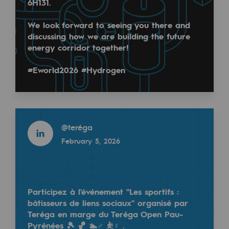
6H131.
Regional
We look forward to seeing you there and
Commitments to the territories
discussing how we are building the future
energy corridor together!
Social
#Eworld2026 #Hydrogen
Social
Investing in skills
La collaboration : clé de la résilience énergétique d
Read more
Inclusion
@
teréga
C'était le message central porté par Patrick Mathie
Gender diversity and equality
February 5, 2026
Quality of life and work conditions
Read more
Safety
@
teréga
Participez à l'événement "Les sportifs :
October 3, 2025
Safety
bâtisseurs de liens sociaux" organisé par
Teréga en marge du Teréga Open Pau-
PARI 2035, the safety program
Pyrénées 🎾 🏀 🏊♂️ ⛹♀️ .