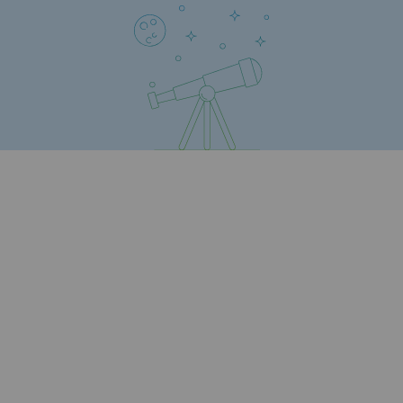
Press releases
News
Documentation
Event
Teréga's editorial
Actions supported by Teréga