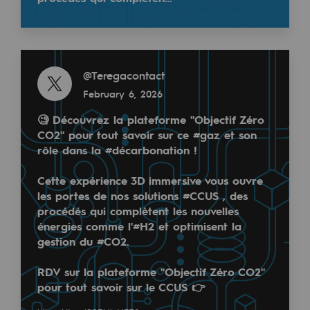
Tomorrow's energies
En Occitanie, l'hydrogène est bien plus qu'un vecteu
Our vision
Read more
Renewable gases and sustainable gases
@
Teregacontact
Read more
Renewable gases and sustainabl
February 6, 2026
@
teréga
October 7, 2025
🧐 Découvrez la plateforme "Objectif Zéro
Pyro-gasification and hydrothermal gasif
CO2" pour tout savoir sur ce #gaz et son
Methanation
rôle dans la #décarbonation !
CO2 capture
Cette expérience 3D immersive vous ouvre
les portes de nos solutions #CCUS , des
Sustainable uses
procédés qui complètent les nouvelles
énergies comme l'#H2 et optimisent la
CH4, H2 and CO2 consultation
gestion du #CO2.
Tout savoir sur les alternatives au gaz naturel a
Educational space
RDV sur la plateforme "Objectif Zéro CO2"
pour tout savoir sur le CCUS 👉
Educational space
Responsable du département Offre & Régulation chez 