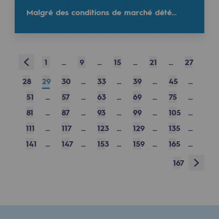
Malgré des conditions de marché dété…
Presentation of the endowment fund
Endowment fund governance and patron
Retour sur un événement dédié au rôle des gaz reno
Prev
Contact us or submit a project
1
...
9
...
15
...
21
...
27
Hier, Eric GOUMONDIE, responsable des relations in
28
29
30
...
33
...
39
...
45
...
Our activities
51
...
57
...
63
...
69
...
75
...
Our activities
Read more
81
...
87
...
93
...
99
...
105
...
@
teréga
Gas transport
111
...
117
...
123
...
129
...
135
...
September 30, 2025
Gas transport
141
...
147
...
153
...
159
...
165
...
Next
167
Expertise
Typical project
Operation of the gas grid