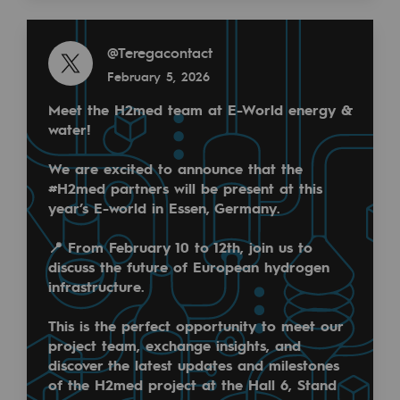
Decarbonization: a priority
@
teréga
Read more
October 6, 2025
@
Teregacontact
Limiting atmospheric emissions
February 5, 2026
Energy management
Meet the H2med team at E-World energy &
Biodiversity preservation
water!
Impact management
We are excited to announce that the
#H2med partners will be present at this
Social and regional responsibility
year’s E-world in Essen, Germany.
La collaboration : clé de la résilience énergétique d
Social and regional responsibility
📍 From February 10 to 12th, join us to
discuss the future of European hydrogen
C'était le message central porté par Patrick Mathie
Energiz Mouv
infrastructure.
Energiz Mouv
This is the perfect opportunity to meet our
project team, exchange insights, and
Teréga's social and regional program
Read more
discover the latest updates and milestones
@
Teréga
of the H2med project at the Hall 6, Stand
Regional
October 6, 2025