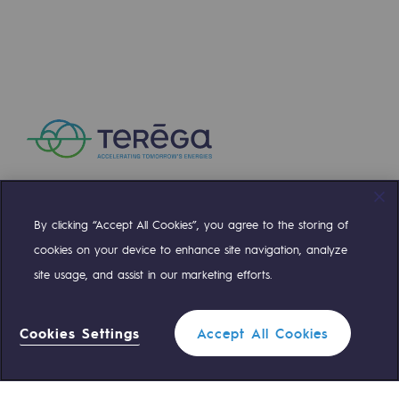
NEWS
By clicking “Accept All Cookies”, you agree to the storing of
Compte Twitter
Compte Facebook
Compte Linkedin
Compte Youtube
cookies on your device to enhance site navigation, analyze
SEP 24, 2025
site usage, and assist in our marketing efforts.
In Berlin, Expanding H2med Alliance Meets t
OUR TEAMS ARE AT YOUR SERVICE
Cookies Settings
Accept All Cookies
Learn more
0 559 133 400
Teréga Standard
Filter