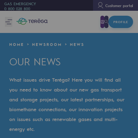
GAS EMERGENCY
Customer portal
0 800 028 800
PROFILE
We are
We are
HOME
NEWSROOM
NEWS
80 years of history
OUR NEWS
Teréga
Teréga
What issues drive Teréga? Here you will find all
Accelerator of energy transition
you need to know about our new gas transport
A local and European network
and storage projects, our latest partnerships, our
biomethane connections, our innovation projects
An adaptive and open organisation
on issues such as renewable gases and multi-
An adaptive and open organisat
energy etc.