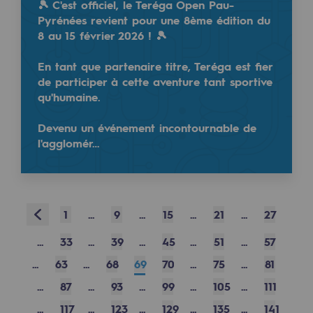
🎾 C'est officiel, le Teréga Open Pau-
Pyrénées revient pour une 8ème édition du
Safety and cybersecurity
🌊✨ Retour sur la Journée
#Hydrogène
de la Régi
8 au 15 février 2026 ! 🎾
Health and safety at work
Rencontres passionnantes autour des applications m
En tant que partenaire titre, Teréga est fier
Industrial safety
de participer à cette aventure tant sportive
Merci à tous pour les participants !
qu'humaine.
Responsible governance
Devenu un événement incontournable de
Responsible governance
l'agglomér…
Read more
CADRE, the governance programme
@
teréga
November 4, 2024
Organisation
Prev
1
...
9
...
15
...
21
...
27
Ethics and compliance
...
33
...
39
...
45
...
51
...
57
Sustainable procurement
...
63
...
68
69
70
...
75
...
81
...
87
...
93
...
99
...
105
...
111
Endowment fund
📢 Teréga organise des enchères stockage à parti
...
117
...
123
...
129
...
135
...
141
Endowment fund