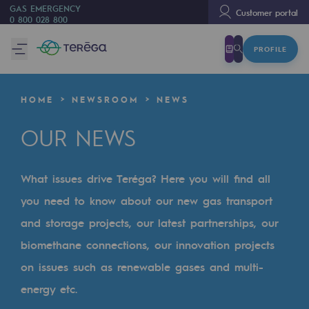
GAS EMERGENCY
Customer portal
0 800 028 800
PROFILE
We are
We are
HOME
NEWSROOM
NEWS
80 years of history
OUR NEWS
Teréga
Teréga
What issues drive Teréga? Here you will find all
Accelerator of energy transition
you need to know about our new gas transport
A local and European network
and storage projects, our latest partnerships, our
biomethane connections, our innovation projects
An adaptive and open organisation
on issues such as renewable gases and multi-
An adaptive and open organisat
energy etc.