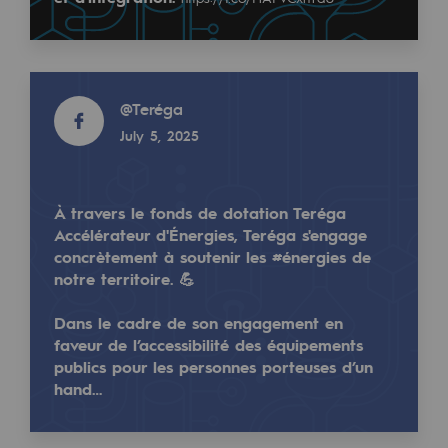
Tomorrow's energies
Our vision
Read more
Renewable gases and sustainable gases
@
Teréga
Renewable gases and sustainabl
July 5, 2025
Pyro-gasification and hydrothermal gasif
À travers le fonds de dotation Teréga
Methanation
Accélérateur d'Énergies, Teréga s'engage
NEWS
CO2 capture
concrètement à soutenir les #énergies de
notre territoire. 💪
NOV 6, 2024
Sustainable uses
Teréga accompanies the Vendée Globe toward
Dans le cadre de son engagement en
CH4, H2 and CO2 consultation
faveur de l’accessibilité des équipements
publics pour les personnes porteuses d’un
Learn more
Educational space
hand…
Educational space
Read more