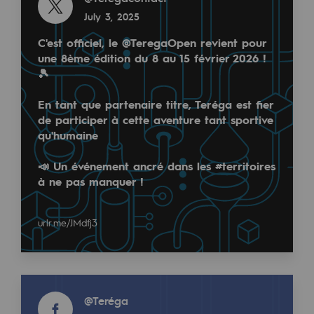
Decarbonization: a priority
July 3, 2025
C'est officiel, le @TeregaOpen revient pour
Limiting atmospheric emissions
une 8ème édition du 8 au 15 février 2026 !
Energy management
🎾
Biodiversity preservation
En tant que partenaire titre, Teréga est fier
de participer à cette aventure tant sportive
Impact management
🚀 Teréga participe à la 1ère édition du Salon #
qu'humaine
Social and regional responsibility
📣 Un événement ancré dans les #territoires
🌱 Au programme : fresques, ateliers, tables ronde
à ne pas manquer !
Social and regional responsibility
Energiz Mouv
urlr.me/JMdfj3
Read more
Energiz Mouv
@
teréga
November 4, 2024
Teréga's social and regional program
Read more
@
Teréga
Regional