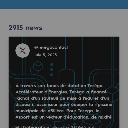
Digitisation
Results
Cross-fertilisation and teamwork
Our culture and values
2915
news
2915
NEWS
A certified organisation
Read more
@
Teregacontact
Our organisation
July 5, 2025
Our organisation
Governance
Indicators
À travers son fonds de dotation Teréga
Accélérateur d'Énergies, Teréga a financé
Institutional publications
l’achat d'un fauteuil de mise à l’eau et d'un
dispositif ascenseur pour équiper la #piscine
Where to find us
municipale de #Billère. Pour Teréga, le
#sport est un vecteur d'éducation, de mixité
Tomorrow's energies
et d'intégration.
https://t.co/HAPvCxhYaU