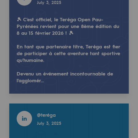
July 3, 2025
Regional
🎾 C'est officiel, le Teréga Open Pau-
Commitments to the territories
Pyrénées revient pour une 8ème édition du
8 au 15 février 2026 ! 🎾
Social
Social
🌊✨ Retour sur la Journée Hydrogène de la Région
En tant que partenaire titre, Teréga est fier
de participer à cette aventure tant sportive
Nous avons eu le plaisir de rencontrer de nombreux 
Investing in skills
qu'humaine.
Inclusion
Devenu un événement incontournable de
l'agglomér…
Gender diversity and equality
Read more
@
Teregacontact
Quality of life and work conditions
November 4, 2024
Read more
Safety
@
teréga
Safety
July 3, 2025
PARI 2035, the safety program