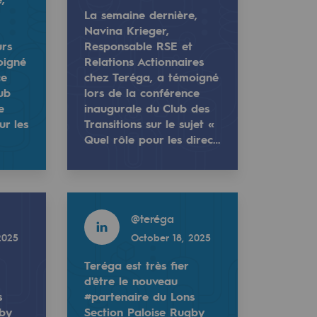
La semaine dernière,
t
Navina Krieger,
urs
Responsable RSE et
oigné
Relations Actionnaires
ce
chez Teréga, a témoigné
ub
lors de la conférence
e
inaugurale du Club des
ur les
Transitions sur le sujet «
Quel rôle pour les direc…
 et Mouvement des Entreprises de France.
pire la transition. 🤝
Read more
#RSE et Mana…
rs chez Teréga, a témoigné lors de la conférence inaugura
nsable RSE et Relations Actionnaires chez Teréga, a témoig
@
teréga
2025
October 18, 2025
Teréga est très fier
d'être le nouveau
s
#partenaire du Lons
gby
Section Paloise Rugby