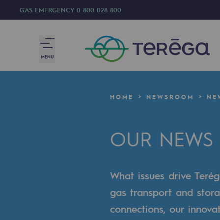
GAS EMERGENCY
0 800 028 800
MENU
We are
HOME
NEWSROOM
NE
We are
OUR NEWS
80 years of history
Teréga
What issues drive Terég
Teréga
gas transport and stora
Accelerator of energy transition
connections, our innova