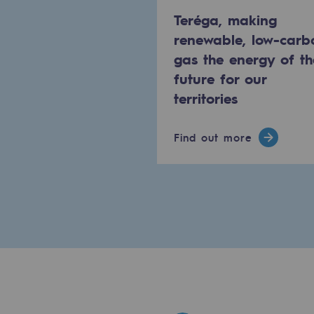
PARI 2035, the safety program
Teréga, making
renewable, low-carb
Safety and cybersecurity
gas the energy of th
future for our
Health and safety at work
territories
Industrial safety
Find out more
Responsible governance
Responsible governance
CADRE, the governance progra
Organisation
Ethics and compliance
Sustainable procurement