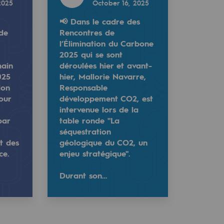
2025
October 16, 2025
📢 Dans le cadre des
 de
Rencontres de
l’Élimination du Carbone
2025 qui se sont
hain
déroulées hier et avant-
025
hier, Mallorie Navarre,
lon
Responsable
our
développement CO2, est
intervenue lors de la
par
table ronde "La
séquestration
t des
géologique du CO2, un
u territoire organisé par Placéco Béarn, Sud Ouest et Mouv
olutions RSE pour les entreprises du territoire organisé p
nation du Carbone 2025 qui se sont déroulées hier et avan
ce.
enjeu stratégique".
Durant son…