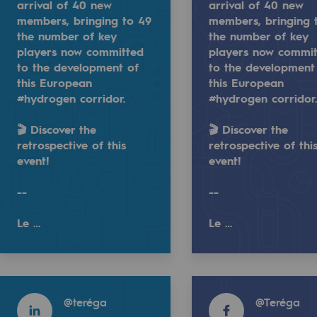
2025
arrival of 40 new
arrival of 40 new
members, bringing to 49
members, bringing 
the number of key
the number of key
players now committed
players now commi
NEWS
to the development of
to the development
this European
this European
OCT 17, 2025
#hydrogen corridor.
#hydrogen corridor
Teréga partners with Lons Section Pa
🎬 Discover the
🎬 Discover the
rlin the arrival of 40 new members, bringing to 49 the 
he #H2med alliance announced in Berlin the arrival of 40
retrospective of this
retrospective of thi
event!
event!
ospective of this event!
--
--
ty
Le …
Le …
ponsibility program
Learn more
Read more
Read more
Read more
@
teréga
@
Teréga
@
teréga