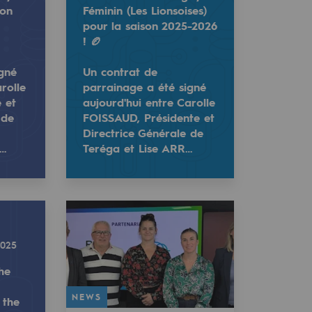
son
Féminin (Les Lionsoises)
pour la saison 2025-2026
! 🏉
igné
Un contrat de
rolle
parrainage a été signé
e et
aujourd'hui entre Carolle
 de
FOISSAUD, Présidente et
Directrice Générale de
n…
Teréga et Lise ARR…
gby Féminin pour la saison 2025-2026 ! 🏉
rtenaire du Lons Section Paloise Rugby Féminin (Les Lionsoi
idente et Directrice Générale de Teréga et Lise Arricastre
urd'hui entre Carolle FOISSAUD, Présidente et Directrice
2025
he
NEWS
 the