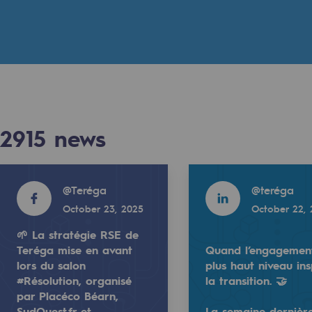
n
ganisation
2915
news
Read more
Read more
@
Teréga
@
teréga
October 23, 2025
October 22,
🌱 La stratégie RSE de
Teréga mise en avant
Quand l’engagemen
Read more
lors du salon
plus haut niveau ins
@
Teréga
#Résolution, organisé
la transition. 🤝
2025
October 22, 2025
par Placéco Béarn,
SudOuest.fr et
La semaine dernière