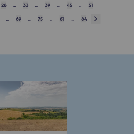
28
...
33
...
39
...
45
...
51
Next
...
69
...
75
...
81
...
84