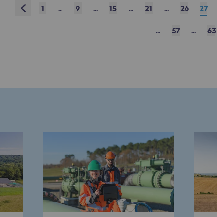
13
14
15
16
17
18
19
20
Prev
1
...
9
...
15
...
21
...
26
27
31
32
33
34
35
36
37
38
...
57
...
63
49
50
51
52
53
54
55
56
67
68
69
70
71
72
73
74
77
78
79
80
81
82
83
84
Next
ons