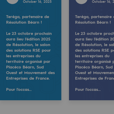
October 16, 2025
October 16, 
2025
October 16, 2025
Teréga, partenaire de
Teréga, partenaire
Résolution Béarn !
Résolution Béarn !
Le 23 octobre prochain
Le 23 octobre proc
aura lieu l'édition 2025
aura lieu l'édition 2
de Résolution, le salon
de Résolution, le sa
sibility
des solutions RSE pour
des solutions RSE p
les entreprises du
les entreprises du
territoire organisé par
territoire organisé 
de Résolution Béarn !
Placéco Béarn, Sud
Placéco Béarn, Sud
Ouest et Mouvement des
Ouest et Mouvemen
olution, le salon des solutions RSE pour les entreprises d
ain aura lieu l'édition 2025 de Résolution, le salon des s
📢 Dans le cadre des Rencontres de l’Élimi
Entreprises de France.
Entreprises de Fran
Durant son inte…
ogram
Pour l'occas…
Pour l'occas…