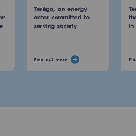
Teréga, an energy
Te
on
actor committed to
th
e
serving society
in
Find out more
Fi
mme