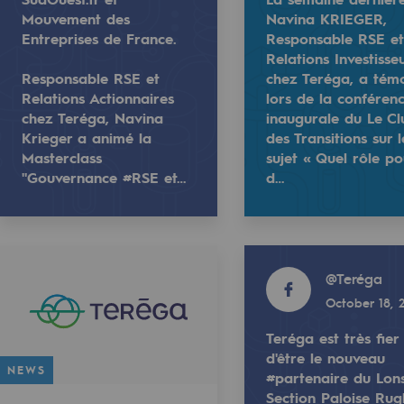
Mouvement des
Navina KRIEGER,
Entreprises de France.
Responsable RSE e
Relations Investisse
Responsable RSE et
chez Teréga, a tém
Relations Actionnaires
lors de la conféren
chez Teréga, Navina
inaugurale du Le Cl
Krieger a animé la
des Transitions sur l
Masterclass
sujet « Quel rôle po
"Gouvernance #RSE et…
d…
alon #Résolution, organisé par Placéco Béarn, SudOuest.fr
au plus haut niveau inspire la transition. 🤝
Quand l’engagement au plus haut niveau ins
Read more
ga, Navina Krieger a animé la Masterclass "Gouvernance 
, Navina KRIEGER, Responsable RSE et Relations Investisseu
La semaine dernière, Navina Krieger, Respo
@
Teréga
gases
October 18, 
tainable gases
Teréga est très fier
Read more
d'être le nouveau
@
teréga
NEWS
#partenaire du Lon
l gasification
2025
October 18, 2025
Section Paloise Ru