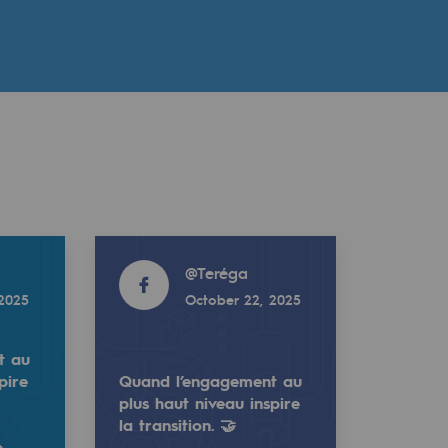
Read more
@
Teréga
 2025
October 22, 2025
t au
pire
Quand l’engagement au
plus haut niveau inspire
la transition. 🤝
,