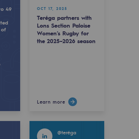
to 49
OCT 17, 2025
Teréga partners with
tted
Lons Section Paloise
 of
Women’s Rugby for
the 2025–2026 season
.
loise Women’s Rugby for the 2025–2026 season
number of key players now committed to the development 
 new members, bringing to 49 the number of key players 
s
Learn more
Read more
@
teréga