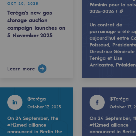
OCT 20, 2025
Féminin pour la sai
2025-2026 ! 🏉
Teréga’s new gas
storage auction
Un contrat de
campaign launches on
parrainage a été s
5 November 2025
aujourd'hui entre Ca
nches on 5 November 2025
Foissaud, Président
Directrice Générale
Teréga et Lise
Arricastre, Préside
Learn more
r d'être le nouveau #partenaire du Lons Section Paloise Ru
Teréga est très fier d'être le nouveau #pa
-carbon energy
Read more
Read more
inage a été signé aujourd'hui entre Carolle Foissaud, Prés
Un contrat de parrainage a été signé aujo
@
teréga
@
Teréga
October 17, 2025
October 17, 
On 24 September, the
On 24 September, t
#H2med alliance
#H2med alliance
announced in Berlin the
announced in Berlin