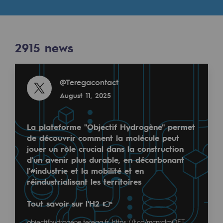
Digitisation
Results
Cross-fertilisation and teamwork
Our culture and values
2915
news
2915
NEWS
A certified organisation
Read more
@
Teregacontact
Read more
Our organisation
August 11, 2025
@
teréga
Our organisation
December 4, 2024
Governance
La plateforme "Objectif Hydrogène" permet
de découvrir comment la molécule peut
Indicators
jouer un rôle crucial dans la construction
d'un avenir plus durable, en décarbonant
Institutional publications
l'#industrie et la mobilité et en
réindustrialisant les territoires
Where to find us
📸 Retour en images sur la rencontre Je-decarbone O
Tout savoir sur l'H2 👉
Tomorrow's energies
Parrain de cette édition 2024, Teréga était présent
objectifhydrogene.terega.fr
https://t.co/mcnrclmOET