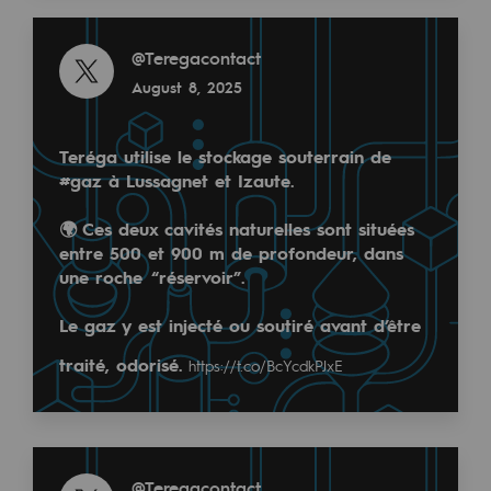
2050: a world of renewable, low-carbon
Read more
@
Teregacontact
Hydrogen Objective
Read more
August 8, 2025
@
Teregacontact
CCUS zero CO2 objective
December 4, 2024
Biomethane Objective
Teréga utilise le stockage souterrain de
#gaz à Lussagnet et Izaute.
The Lab
🌍 Ces deux cavités naturelles sont situées
Committed actor
entre 500 et 900 m de profondeur, dans
une roche “réservoir”.
Committed actor
Le gaz y est injecté ou soutiré avant d’être
CSR ambition
Teréga est partenaire et participe au forum Innov'A
traité, odorisé.
https://t.co/BcYcdkPJxE
Environmental responsibility
Patrick Mathieu, responsable RI de Teréga, participe
Environmental responsibility
Read more
BE POSITIF, the environmental responsibi
@
Teregacontact
Read more