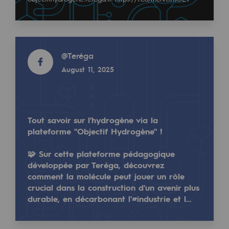
Tomorrow's energies
Teréga a eu l'occasion de présenter, aux côtés de 
Our vision
Read more
Renewable gases and sustainable gases
@
Teréga
Read more
Renewable gases and sustainabl
August 11, 2025
@
teréga
December 4, 2024
Pyro-gasification and hydrothermal gasif
Methanation
Tout savoir sur l'hydrogène via la
CO2 capture
plateforme "Objectif Hydrogène" !
🧩 Sur cette plateforme pédagogique
Sustainable uses
développée par Teréga, découvrez
CH4, H2 and CO2 consultation
comment la molécule peut jouer un rôle
crucial dans la construction d'un avenir plus
Teréga est présent au forum Innov'Adour#3, organi
Educational space
durable, en décarbonant l'#industrie et l…
Educational space
Ce forum, dont Teréga est partenaire, permet de me