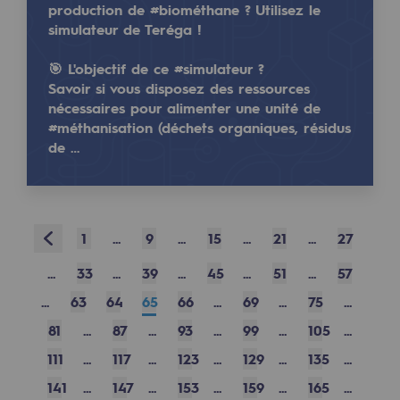
production de #biométhane ? Utilisez le
Safety and cybersecurity
simulateur de Teréga !
Health and safety at work
🎯 L'objectif de ce #simulateur ?
Savoir si vous disposez des ressources
Industrial safety
nécessaires pour alimenter une unité de
#méthanisation (déchets organiques, résidus
L'innovation, un enjeu fondamental pour Teréga. 💡
de …
Responsible governance
L’#innovation joue un rôle crucial dans la #Transit
Responsible governance
CADRE, the governance programme
Prev
1
...
9
...
15
...
21
...
27
Read more
Organisation
@
Teregacontact
...
33
...
39
...
45
...
51
...
57
Ethics and compliance
November 29, 2024
...
63
64
65
66
...
69
...
75
...
Sustainable procurement
81
...
87
...
93
...
99
...
105
...
111
...
117
...
123
...
129
...
135
...
Endowment fund
141
...
147
...
153
...
159
...
165
...
Endowment fund