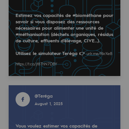
Regional
Estimez vos capacités de #biométhane pour
Commitments to the territories
savoir si vous disposez des ressources
nécessaires pour alimenter une unité de
Social
#méthanisation (déchets organiques, résidus
de culture, effluents d’élevage, CIVE…).
Social
Teréga, sponsor des Green Aero Days, pour une #a
Utilisez le simulateur Teréga 👉
urlr.me/RkrXeB
Teréga apporte son expertise sur les enjeux de d
Investing in skills
📅 3 et 4 décembre 2024
https://t.co/jt8ThN7DBY
Inclusion
📍 MEETT, Toulouse
https://t.co/lf5fOtduIH
Gender diversity and equality
Read more
Quality of life and work conditions
@
Teréga
Read more
Safety
August 1, 2025
@
teréga
November 29, 2024
Safety
Vous voulez estimer vos capacités de
PARI 2035, the safety program