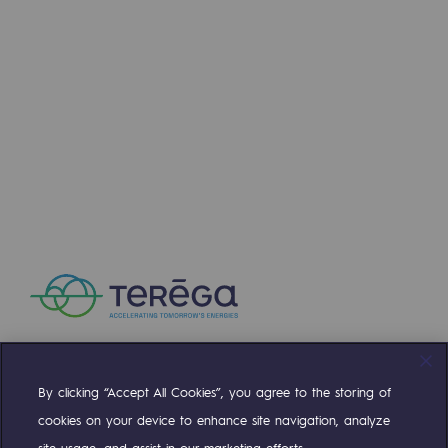
@
teréga
Press releases
November 22, 2024
News
Documentation
Event
Teréga's editorial
🌟 Teréga est fier d'être labellisé Happy Trainee
Actions supported by Teréga
Cette reconnaissance met en lumière l'engagement d
…
By clicking “Accept All Cookies”, you agree to the storing of
Compte Twitter
Compte Facebook
Compte Linkedin
Compte Youtube
1
2
3
4
5
6
7
8
9
10
Prev
cookies on your device to enhance site navigation, analyze
11
12
13
14
15
16
17
18
19
site usage, and assist in our marketing efforts.