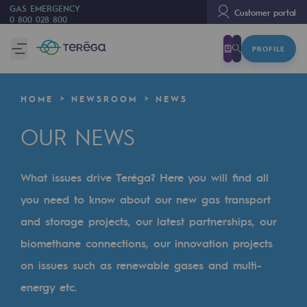
GAS EMERGENCY
Customer portal
0 800 028 800
PROFILE
We are
We are
HOME
NEWSROOM
NEWS
80 years of history
OUR NEWS
Teréga
Teréga
What issues drive Teréga? Here you will find all
Accelerator of energy transition
you need to know about our new gas transport
A local and European network
and storage projects, our latest partnerships, our
biomethane connections, our innovation projects
An adaptive and open organisation
on issues such as renewable gases and multi-
An adaptive and open organisat
energy etc.