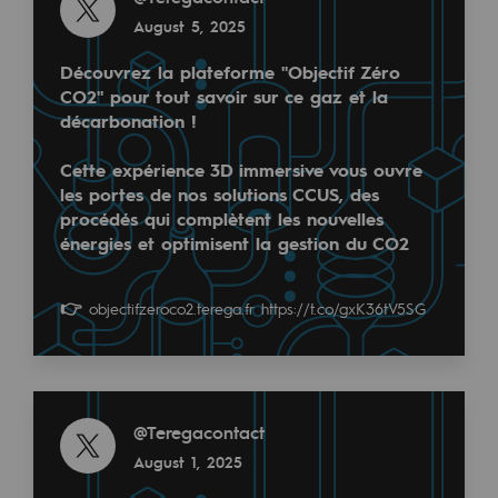
Decarbonization: a priority
August 5, 2025
@
teréga
December 2, 2024
Limiting atmospheric emissions
Découvrez la plateforme "Objectif Zéro
CO2" pour tout savoir sur ce gaz et la
Energy management
décarbonation !
Biodiversity preservation
Cette expérience 3D immersive vous ouvre
les portes de nos solutions CCUS, des
Impact management
procédés qui complètent les nouvelles
🤝 Teréga, sponsor des Green Aero Days, pour une
énergies et optimisent la gestion du CO2
Social and regional responsibility
Depuis plusieurs années, la filière #aéronautique ét
Social and regional responsibility
👉
objectifzeroco2.terega.fr
https://t.co/gxK36tV5SG
👉 Les Green Aero Days, co-organisés par Aerospa
Energiz Mouv
Energiz Mouv
Read more
Teréga's social and regional program
@
Teregacontact
Read more
August 1, 2025
@
Teregacontact
Regional
December 2, 2024