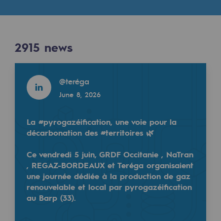
Digitisation
Results
Cross-fertilisation and teamwork
Our culture and values
2915
news
2915
NEWS
A certified organisation
Read more
@
teréga
Read more
Our organisation
June 8, 2026
@
teréga
Our organisation
May 18, 2026
Governance
La #pyrogazéification, une voie pour la
décarbonation des #territoires 🌿
Indicators
Ce vendredi 5 juin, GRDF Occitanie , NaTran
Institutional publications
, REGAZ-BORDEAUX et Teréga organisaient
une journée dédiée à la production de gaz
Where to find us
renouvelable et local par pyrogazéification
À l'occasion des journées de la #SécuritéRoutièreA
au Barp (33).
Tomorrow's energies
🔸Le risque routier reste la 1ère cause de mortalité 
…