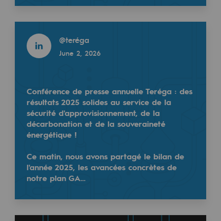
Regional
Read more
Commitments to the territories
@
teréga
June 2, 2026
Social
Social
🌟 Teréga recrute ses futurs talents !
Conférence de presse annuelle Teréga : des
Investing in skills
Vous souhaitez apprendre un métier d'avenir tout en
résultats 2025 solides au service de la
sécurité d'approvisionnement, de la
Inclusion
…
décarbonation et de la souveraineté
Gender diversity and equality
énergétique !
Quality of life and work conditions
Ce matin, nous avons partagé le bilan de
l'année 2025, les avancées concrètes de
Safety
notre plan GA…
Safety
PARI 2035, the safety program
Read more