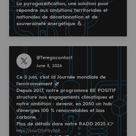
La pyrogazéification, une solution pour
2050: a world of renewable, low-carbon
répondre aux ambitions territoriales et
Hydrogen Objective
nationales de décarbonation et de
Read more
souveraineté énergétique 💪 .
@
teréga
CCUS zero CO2 objective
May 6, 2026
Biomethane Objective
Read more
The Lab
@
Teregacontact
June 5, 2026
Committed actor
Ce 5 juin, c’est la Journée mondiale de
Committed actor
l'environnement 🌿
Depuis 2017, notre programme BE POSITIF
CSR ambition
BarMar : un projet clé pour l'avenir énergétique de 
structure nos engagements climatiques et
notre ambition : devenir, en 2050 un hub
Environmental responsibility
Le corridor hydrogène H2med franchit une nouvelle
d'énergies 100 % renouvelables et bas
carbone.
Environmental responsibility
Plus de détails dans notre RADD 2025 👉
https://t.co/DTvYfzy06R
BE POSITIF, the environmental responsibi
Read more