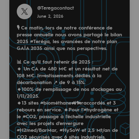
@
Teregacontact
Safety and cybersecurity
June 2, 2026
Health and safety at work
🎙️ Ce matin, lors de notre conférence de
Industrial safety
presse annuelle nous avons partagé le bilan
NEWS
2025 #Teréga, les avancées de notre plan
GAÏA 2035 ainsi que nos perspectives.
Responsible governance
MAY 6, 2026
Launch of the BarMar Public Consultation
Responsible governance
📊 Ce qu'il faut retenir de 2025 :
🔸 Un CA de 480 M€ et un résultat net de
108 M€. Investissements dédiés à la
CADRE, the governance programme
Learn more
décarbonation ↗️ de 9 à 15%.
Organisation
🔸100% de remplissage de nos stockages au
1/11/2025.
Ethics and compliance
Read more
🔸13 sites #biométhane🚜🐄raccordés et 3
rebours en service. 🔸Pour l'#hydrogène et
@
teréga
Sustainable procurement
le #CO2, passage à l'échelle industrielle
May 5, 2026
avec les projets d'envergure
Endowment fund
#H2med/BarMar, #HySoW et 2,5 Mt/an de
CO2 sécurisés avec 6 sites industriels.
Endowment fund