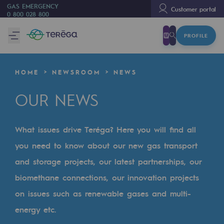
GAS EMERGENCY
Customer portal
0 800 028 800
PROFILE
We are
We are
HOME
NEWSROOM
NEWS
80 years of history
OUR NEWS
Teréga
Teréga
What issues drive Teréga? Here you will find all
Accelerator of energy transition
you need to know about our new gas transport
A local and European network
and storage projects, our latest partnerships, our
biomethane connections, our innovation projects
An adaptive and open organisation
on issues such as renewable gases and multi-
An adaptive and open organisat
energy etc.