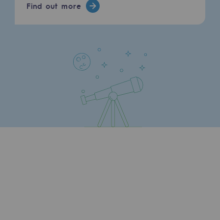
Find out more
Ce matin se tenait la conférence de presse du TFIP 
Press releases
News
Read more
Documentation
@
Teregacontact
Event
April 29, 2026
Teréga's editorial
Actions supported by Teréga
Coup d’envoi de la 5ème édition du CIC TFIP ! 🚴‍♀️
Conférence de presse à notre siège social avec la pa
Grande nouveauté pour cette nouvelle édition : l'é
📅 RDV du 12 au 14 juin 2026 sur les routes des Pyr