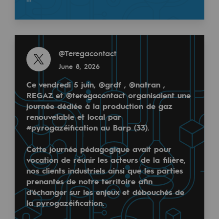
Tomorrow's energies
🔸75% des acc…
Our vision
Read more
Renewable gases and sustainable gases
@
Teregacontact
Read more
Renewable gases and sustainabl
June 8, 2026
@
Teregacontact
May 18, 2026
Ce vendredi 5 juin, @grdf , @natran ,
Pyro-gasification and hydrothermal gasif
REGAZ et @teregacontact organisaient une
Methanation
journée dédiée à la production de gaz
Semaine de sensibilisation dans le cadre des journé
renouvelable et local par
CO2 capture
#pyrogazéification au Barp (33).
Un bilan 2025 alarmant :
Sustainable uses
Cette journée pédagogique avait pour
🔸 75% des accidents mortels pro = trajets domicile
vocation de réunir les acteurs de la filière,
🔸+78% de mortalité en mobilité douce
CH4, H2 and CO2 consultation
nos clients industriels ainsi que les parties
prenantes de notre territoire afin
Pour cette nouvelle édition, nous avons décidé de met
Educational space
d'échanger sur les enjeux et débouchés de
la pyrogazéification.
Educational space
Ensemble, brisons la chaîne des accidents ! 🤝