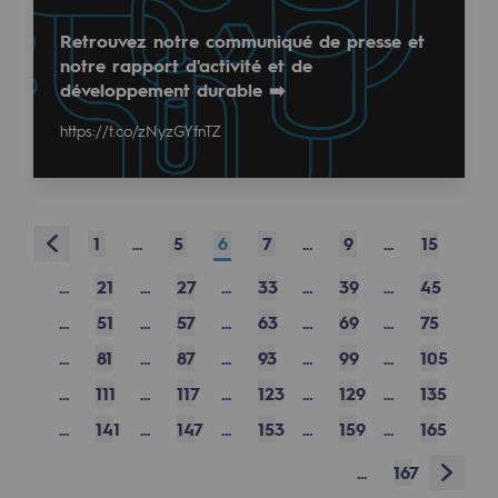
Retrouvez notre communiqué de presse et
Presentation of the endowment fund
notre rapport d'activité et de
développement durable ➡️
Endowment fund governance and patron
🌟 Teréga recrute ses futurs talents
https://t.co/zNyzGYfnTZ
Contact us or submit a project
Vous souhaitez apprendre un métier d'avenir tout en
Our activities
…
Prev
Our activities
1
...
5
6
7
...
9
...
15
...
21
...
27
...
33
...
39
...
45
Gas transport
Read more
...
51
...
57
...
63
...
69
...
75
Gas transport
@
Teregacontact
...
81
...
87
...
93
...
99
...
105
May 5, 2026
Expertise
...
111
...
117
...
123
...
129
...
135
🌟 Teréga recrute ses futurs talents dans le Sud-Ou
Typical project
...
141
...
147
...
153
...
159
...
165
Nous recherchons des Technicien(ne)s d’Exploitatio
Operation of the gas grid
Next
...
167