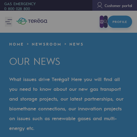
GAS EMERGENCY
Customer portal
0 800 028 800
PROFILE
We are
We are
HOME
NEWSROOM
NEWS
80 years of history
OUR NEWS
Teréga
Teréga
What issues drive Teréga? Here you will find all
Accelerator of energy transition
you need to know about our new gas transport
A local and European network
and storage projects, our latest partnerships, our
biomethane connections, our innovation projects
An adaptive and open organisation
on issues such as renewable gases and multi-
An adaptive and open organisat
energy etc.