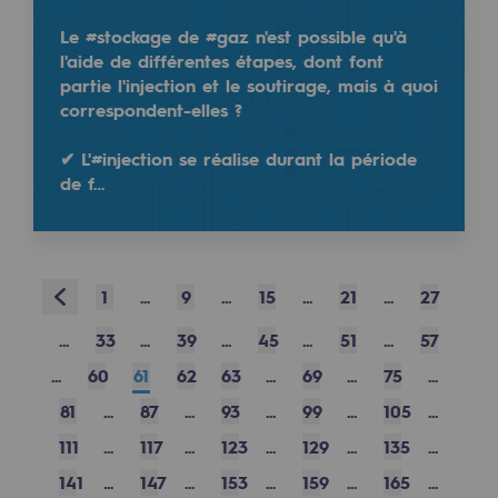
Safety and cybersecurity
Le #stockage de #gaz n'est possible qu'à
Replying to
@Teregacontact
l'aide de différentes étapes, dont font
👉 Nos engagements :
Health and safety at work
partie l'injection et le soutirage, mais à quoi
✅ Décarboner avec les gaz renouvelables
correspondent-elles ?
Industrial safety
✅ Innover avec la
#méthanation
& l’hydrogène
✅ Collaborer pour relever les défis climatiques
✔ L'#injection se réalise durant la période
de f…
Responsible governance
Découvrez notre vision pour l’avenir du gaz 👉
url
Responsible governance
CADRE, the governance programme
Prev
1
...
9
...
15
...
21
...
27
Read more
Organisation
@
Teregacontact
...
33
...
39
...
45
...
51
...
57
Ethics and compliance
January 8, 2025
...
60
61
62
63
...
69
...
75
...
Sustainable procurement
81
...
87
...
93
...
99
...
105
...
111
...
117
...
123
...
129
...
135
...
Endowment fund
141
...
147
...
153
...
159
...
165
...
Endowment fund