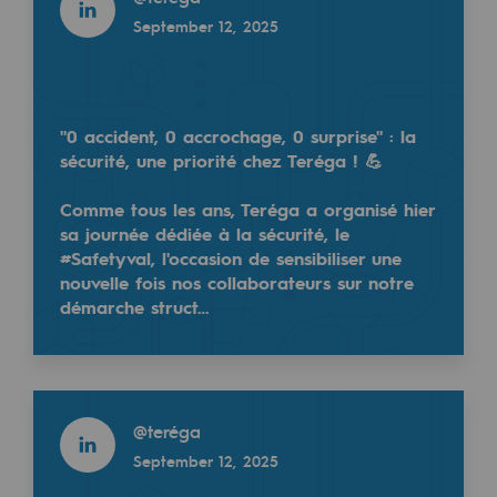
Decarbonization: a priority
September 12, 2025
@
Teregacontact
January 9, 2025
Limiting atmospheric emissions
Energy management
"0 accident, 0 accrochage, 0 surprise" : la
Biodiversity preservation
sécurité, une priorité chez Teréga ! 💪
Impact management
Comme tous les ans, Teréga a organisé hier
sa journée dédiée à la sécurité, le
Social and regional responsibility
#Safetyval, l'occasion de sensibiliser une
nouvelle fois nos collaborateurs sur notre
Social and regional responsibility
Teréga est heureux d'annoncer la présence de Sabr
démarche struct…
Inscrivez-vous 👉
urlr.me/rEJ6XM
https://t.co/y7BY2qXuEt
Energiz Mouv
Energiz Mouv
Read more
Teréga's social and regional program
@
teréga
Read more
September 12, 2025
@
teréga
Regional
January 8, 2025