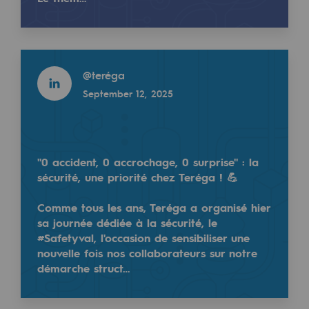
Tomorrow's energies
Lien 👉
urlr.me/rEJ6X
https://t.co/ENuQm0IDDM
Our vision
Read more
Renewable gases and sustainable gases
@
teréga
Read more
Renewable gases and sustainabl
September 12, 2025
@
teréga
January 10, 2025
Pyro-gasification and hydrothermal gasif
Methanation
"0 accident, 0 accrochage, 0 surprise" : la
Retrouvez Teréga et ses équipes commerciales au 
CO2 capture
sécurité, une priorité chez Teréga ! 💪
📅 Du 11 au 13 février 2025, Teréga sera présent en
Comme tous les ans, Teréga a organisé hier
Sustainable uses
sa journée dédiée à la sécurité, le
Retrouvez-nous au Hall 2 stand E-103 !
CH4, H2 and CO2 consultation
#Safetyval, l'occasion de sensibiliser une
nouvelle fois nos collaborateurs sur notre
---
Educational space
démarche struct…
Educational space
Meet Teréga and ou…