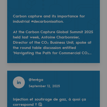
Regional
Commitments to the territories
Carbon capture and its importance for
industrial #decarbonisation.
Social
At the Carbon Capture Global Summit 2025
Social
held last week, Antoine Charbonnier,
Director of the CO₂ Business Unit, spoke at
Investing in skills
the round table discussion entitled
Nouvelle année, nouvelle #énergie pour un avenir d
‘Navigating the Path for Commercial CO₂…
Inclusion
Chez Teréga, nous sommes convaincus que le #gaz r
Gender diversity and equality
Read more
Quality of life and work conditions
@
teréga
Read more
Safety
September 12, 2025
@
Teregacontact
January 8, 2025
Safety
Injection et soutirage de gaz, à quoi ça
correspond ? 🤔
PARI 2035, the safety program