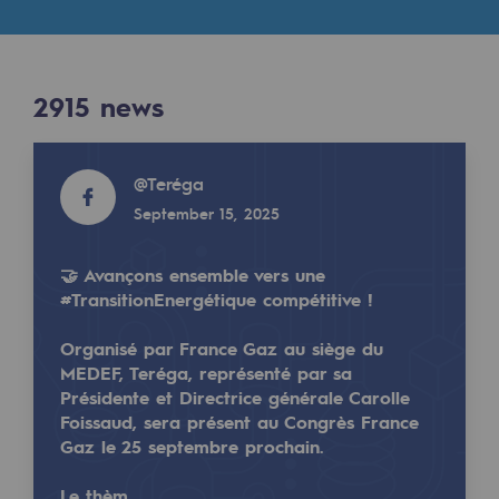
Digitisation
Results
Cross-fertilisation and teamwork
Our culture and values
2915
news
2915
NEWS
A certified organisation
Read more
@
Teréga
Read more
Our organisation
September 15, 2025
@
Teregacontact
Our organisation
January 13, 2025
Governance
🤝 Avançons ensemble vers une
#TransitionEnergétique compétitive !
Indicators
Organisé par France Gaz au siège du
Institutional publications
MEDEF, Teréga, représenté par sa
Présidente et Directrice générale Carolle
Where to find us
Foissaud, sera présent au Congrès France
Gaz le 25 septembre prochain.
Tomorrow's energies
📅Céline Rouillard sera à la conférence "Vies de 
Le thèm…