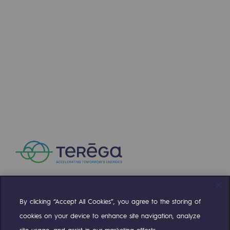
@
teréga
Press releases
January 1, 2025
News
Documentation
Event
Teréga's editorial
Actions supported by Teréga
✨ Toutes les équipes de Teréga vous présentent leu
By clicking “Accept All Cookies”, you agree to the storing of
Compte Twitter
Compte Facebook
Compte Linkedin
Compte Youtube
1
2
3
4
5
6
7
8
9
10
Prev
cookies on your device to enhance site navigation, analyze
11
12
13
14
15
16
17
18
19
site usage, and assist in our marketing efforts.