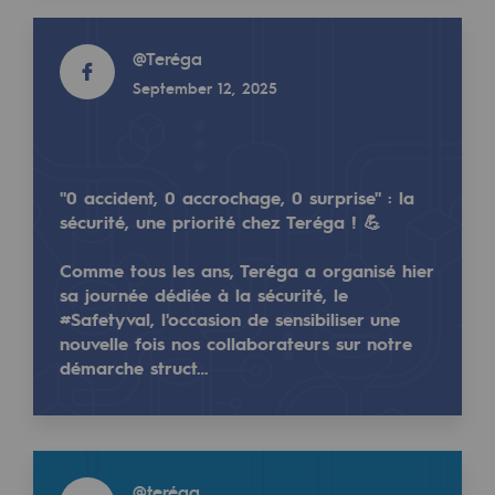
2050: a world of renewable, low-carbon
Read more
@
Teréga
Hydrogen Objective
Read more
September 12, 2025
@
teréga
CCUS zero CO2 objective
January 9, 2025
Biomethane Objective
"0 accident, 0 accrochage, 0 surprise" : la
The Lab
sécurité, une priorité chez Teréga ! 💪
Committed actor
Comme tous les ans, Teréga a organisé hier
Committed actor
sa journée dédiée à la sécurité, le
📣 Teréga est heureux d'annoncer la présence de 
#Safetyval, l'occasion de sensibiliser une
nouvelle fois nos collaborateurs sur notre
CSR ambition
Après 20 ans d'expériences dans le #leadership, Sa
démarche struct…
Environmental responsibility
📅 Elle sera pr…
Environmental responsibility
Read more
BE POSITIF, the environmental responsibi
@
teréga
Read more