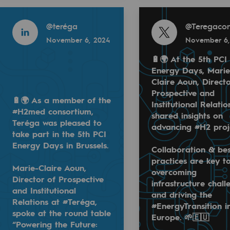
 2024
November 6, 2024
Read more
Read more
@
teréga
@
Teregacon
November 6, 2024
November 6,
🔋🌍 At the 5th PCI
Energy Days, Marie
Claire Aoun, Directo
Prospective and
🔋🌍 As a member of the
sibility
Institutional Relatio
#H2med consortium,
shared insights on
Teréga was pleased to
advancing #H2 proj
take part in the 5th PCI
Energy Days in Brussels.
 Energy Days, Marie-Claire Aoun, Director of Prospective a
Collaboration & be
s pleased to take part in the 5th PCI Energy Days in Bru
🔋🌍 As a member of the #H2med consortium
practices are key t
Marie-Claire Aoun,
overcoming
tional Relations at #Teréga, spoke at the round table “Pow
t practices are key to overcoming infrastructure challeng
Marie-Claire Aoun, Director of Prospective
Director of Prospective
ogram
infrastructure chall
and Institutional
and driving the
Relations at #Teréga,
#EnergyTransition i
spoke at the round table
Europe. 🌱🇪🇺
“Powering the Future: