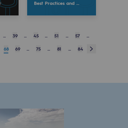
Best Practices and …
W
...
39
...
45
...
51
...
57
...
Next
68
69
...
75
...
81
...
84