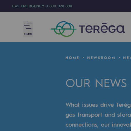
GAS EMERGENCY
0 800 028 800
MENU
We are
HOME
NEWSROOM
NE
We are
OUR NEWS
80 years of history
Teréga
What issues drive Terég
Teréga
gas transport and stora
Accelerator of energy transition
connections, our innova