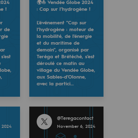
2024
🌍⛵ Vendée Globe 2024
e !
: Cap sur l’hydrogène !
ur
L'événement "Cap sur
ur de
l’hydrogène : moteur de
rgie
la mobilité, de l'énergie
et du maritime de
par
demain", organisé par
s’est
Teréga et Brétéché, s’est
u
déroulé ce matin au
lobe,
village du Vendée Globe,
,
aux Sables-d’Olonne,
ène !
avec la partici…
maritime de demain", organisé par Teréga et Brétéché, s’es
de la mobilité, de l'énergie et du maritime de demain", or
Read more
@
Teregacontact
 2024
November 6, 2024