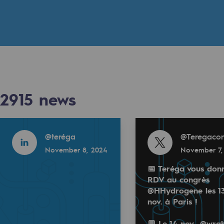
n
ganisation
2915
news
Read more
Read more
@
teréga
@
Teregacon
November 8, 2024
November 7,
📅 Teréga vous don
RDV au congrès
Read more
@HHydrogene les 1
tact
@
teréga
nov. à Paris !
 2024
November 7, 2024
💬 Le 14 nov., @wrah