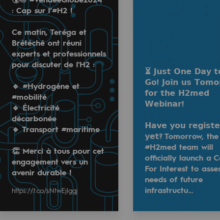
 2024
November 6, 2024
: Cap sur l’#H2 !
Ce matin, Teréga et
Brétéché ont réuni
experts et professionnels
pour discuter de l'H2 :
⏳ 𝗝𝘂𝘀𝘁 𝗢𝗻𝗲 𝗗𝗮𝘆 𝘁
⏳ 𝗝𝘂𝘀𝘁 𝗢𝗻𝗲 𝗗𝗮𝘆 𝘁𝗼 𝗚𝗼!
𝗚𝗼! 𝗝𝗼𝗶𝗻 𝘂𝘀 𝗧𝗼𝗺𝗼
🔹 #Hydrogène et
ssionnels pour discuter de l'H2 :
𝗳𝗼𝗿 𝘁𝗵𝗲 𝗛𝟮𝗺𝗲𝗱
#mobilité
Join us on Nov 7 for the #H2med Call for 
𝗪𝗲𝗯𝗶𝗻𝗮𝗿!
🔹 Électricité
décarbonée
📅 Webinar: Nov 7, 2024
𝗛𝗮𝘃𝗲 𝘆𝗼𝘂 𝗿𝗲𝗴𝗶𝘀𝘁𝗲
🔹 Transport #maritime
🕙 10:30 - 12:00 CET
ty
𝘆𝗲𝘁? Tomorrow, the
 𝗚𝗼! 𝗝𝗼𝗶𝗻 𝘂𝘀 𝗧𝗼𝗺𝗼𝗿𝗿𝗼𝘄 𝗳𝗼𝗿 𝘁𝗵𝗲 𝗛𝟮𝗺𝗲𝗱 𝗪𝗲𝗯𝗶𝗻𝗮𝗿!
🔗 Register here:
h2medproject.com
#H2med team will
👏 Merci à tous pour cet
officially launch a C
urable !
𝗶𝘀𝘁𝗲𝗿𝗲𝗱 𝘆𝗲𝘁? Tomorrow, the #H2med team will officially
Join us!
engagement vers un
https://t.co/sNtwEjlggj
https://t.co/oqOqylD1Y4
ponsibility program
For Interest to asse
avenir durable !
needs of future
infrastructu…
https://t.co/sNtwEjlggj
Read more
tact
@
teréga