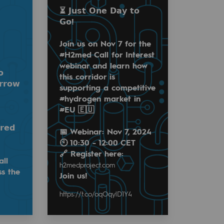
⏳ 𝗝𝘂𝘀𝘁 𝗢𝗻𝗲 𝗗𝗮𝘆 𝘁𝗼
𝗚𝗼!
Join us on Nov 7 for the
#H2med Call for Interest
webinar and learn how
𝗼
this corridor is
𝗿𝗿𝗼𝘄
supporting a competitive
#hydrogen market in
Interest webinar and learn how this corridor is supportin
#EU 🇪🇺
𝗿𝗲𝗱
📅 Webinar: Nov 7, 2024
🕙 10:30 - 12:00 CET
🔗 Register here:
all
 launch a Call For Interest to assess the needs of future infrast
h2medproject.com
ss the
Join us!
https://t.co/oqOqylD1Y4