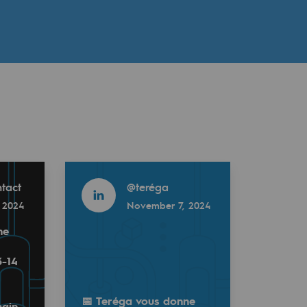
Read more
tact
@
teréga
 2024
November 7, 2024
ne
3-14
📅 Teréga vous donne
ain,