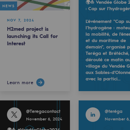
🌍⛵ Vendée Globe 
NEWS
: Cap sur l’hydrogèn
NOV 7, 2024
L'événement "Cap s
l’hydrogène : mote
H2med project is
la mobilité, de l'éne
launching its Call for
et du maritime de
Interest
demain", organisé 
Teréga et Brétéché, 
déroulé ce matin a
village du Vendée G
aux Sables-d’Olonne
024 : Cap sur l’hydrogène !
🌍⛵ Vendée Globe 2024 : Cap sur l’hydrog
avec la partici…
Learn more
-carbon energy
r l’hydrogène : moteur de la mobilité, de l'énergie et du 
L'événement "Cap sur l’hydrogène : moteur 
Read more
Read more
@
Teregacontact
@
teréga
Read more
November 6, 2024
November 6,
@
Teregacontact
🌍⛵ #VendéeGlobe2024