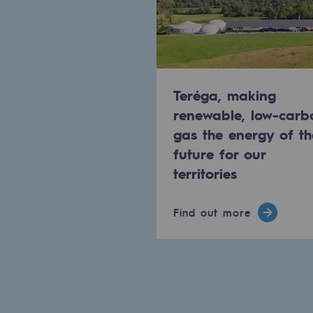
PARI 2035, the safety program
Safety and cybersecurity
Health and safety at work
Teréga, making
Industrial safety
renewable, low-carb
gas the energy of th
Responsible governance
future for our
Responsible governance
territories
CADRE, the governance progra
Find out more
Organisation
Ethics and compliance
Sustainable procurement